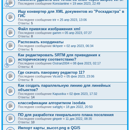
Последнее сообщение
Konstantine
«
19 июн 2023, 22:49
Ищу конвертер для XML документов из "Роскадастра" в
ГИС
Последнее сообщение
trir
«
25 апр 2023, 13:06
Ответы:
5
Файл привязки изображения xml
Последнее сообщение
gamm
«
05 апр 2023, 07:27
Ответы:
8
Распознать координаты
Последнее сообщение
tikhpetr
«
02 апр 2023, 06:34
Ответы:
5
Как редактировать SRTM для приведения к
историческому соответствию?
Последнее сообщение
Ostran2004
«
08 фев 2023, 02:17
Ответы:
4
Где скачать панораму редактор 11?
Последнее сообщение
VicotrD
«
05 фев 2023, 23:06
Ответы:
9
Как создать параллельную линию для линейных
объектов?
Последнее сообщение
Kapustka
«
02 фев 2023, 17:32
Ответы:
14
классификации алгоритмом isodata
Последнее сообщение
sahjghj
«
18 дек 2022, 20:50
ПО для разработки генерального плана поселения
Последнее сообщение
ginpetr
«
11 дек 2022, 08:35
Ответы:
10
Импорт карты_высот.png в QGIS