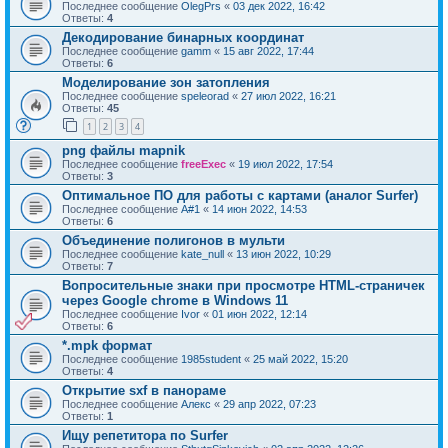
Последнее сообщение
OlegPrs
«
03 дек 2022, 16:42
Ответы:
4
Декодирование бинарных координат
Последнее сообщение
gamm
«
15 авг 2022, 17:44
Ответы:
6
Моделирование зон затопления
Последнее сообщение
speleorad
«
27 июл 2022, 16:21
Ответы:
45
1
2
3
4
png файлы mapnik
Последнее сообщение
freeExec
«
19 июл 2022, 17:54
Ответы:
3
Оптимальное ПО для работы с картами (аналог Surfer)
Последнее сообщение
A#1
«
14 июн 2022, 14:53
Ответы:
6
Объединение полигонов в мульти
Последнее сообщение
kate_null
«
13 июн 2022, 10:29
Ответы:
7
Вопросительные знаки при просмотре HTML-страничек
через Google chrome в Windows 11
Последнее сообщение
Ivor
«
01 июн 2022, 12:14
Ответы:
6
*.mpk формат
Последнее сообщение
1985student
«
25 май 2022, 15:20
Ответы:
4
Открытие sxf в панораме
Последнее сообщение
Алекс
«
29 апр 2022, 07:23
Ответы:
1
Ищу репетитора по Surfer