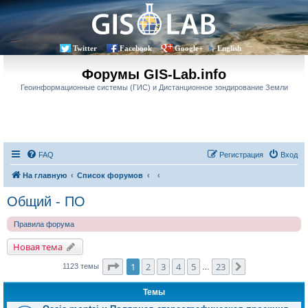
Twitter
Facebook
Google+
English
Форумы GIS-Lab.info
Геоинформационные системы (ГИС) и Дистанционное зондирование Земли
FAQ
Регистрация
Вход
На главную
Список форумов
Общий - ПО
Правила форума
Новая тема
Страница
1
из
23
1
2
3
4
5
23
След.
1123 темы
…
Темы