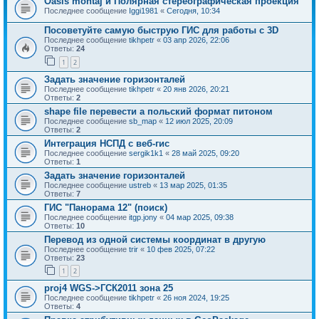
Oasis montaj и Полярная стереографическая проекция
Последнее сообщение
Iggi1981
«
Сегодня, 10:34
Посоветуйте самую быструю ГИС для работы с 3D
Последнее сообщение
tikhpetr
«
03 апр 2026, 22:06
Ответы:
24
1
2
Задать значение горизонталей
Последнее сообщение
tikhpetr
«
20 янв 2026, 20:21
Ответы:
2
shape file перевести а польский формат питоном
Последнее сообщение
sb_map
«
12 июл 2025, 20:09
Ответы:
2
Интеграция НСПД с веб-гис
Последнее сообщение
sergik1k1
«
28 май 2025, 09:20
Ответы:
1
Задать значение горизонталей
Последнее сообщение
ustreb
«
13 мар 2025, 01:35
Ответы:
7
ГИС "Панорама 12" (поиск)
Последнее сообщение
itgp.jony
«
04 мар 2025, 09:38
Ответы:
10
Перевод из одной системы координат в другую
Последнее сообщение
trir
«
10 фев 2025, 07:22
Ответы:
23
1
2
proj4 WGS->ГСК2011 зона 25
Последнее сообщение
tikhpetr
«
26 ноя 2024, 19:25
Ответы:
4