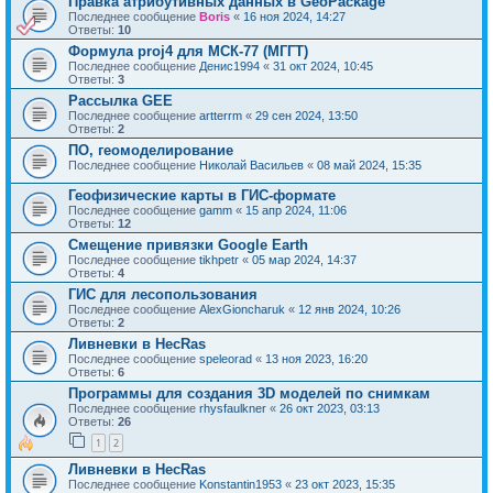
Правка атрибутивных данных в GeoPackage
Последнее сообщение
Boris
«
16 ноя 2024, 14:27
Ответы:
10
Формула proj4 для МСК-77 (МГГТ)
Последнее сообщение
Денис1994
«
31 окт 2024, 10:45
Ответы:
3
Рассылка GEE
Последнее сообщение
artterrm
«
29 сен 2024, 13:50
Ответы:
2
ПО, геомоделирование
Последнее сообщение
Николай Васильев
«
08 май 2024, 15:35
Геофизические карты в ГИС-формате
Последнее сообщение
gamm
«
15 апр 2024, 11:06
Ответы:
12
Смещение привязки Google Earth
Последнее сообщение
tikhpetr
«
05 мар 2024, 14:37
Ответы:
4
ГИС для лесопользования
Последнее сообщение
AlexGioncharuk
«
12 янв 2024, 10:26
Ответы:
2
Ливневки в HecRas
Последнее сообщение
speleorad
«
13 ноя 2023, 16:20
Ответы:
6
Программы для создания 3D моделей по снимкам
Последнее сообщение
rhysfaulkner
«
26 окт 2023, 03:13
Ответы:
26
1
2
Ливневки в HecRas
Последнее сообщение
Konstantin1953
«
23 окт 2023, 15:35