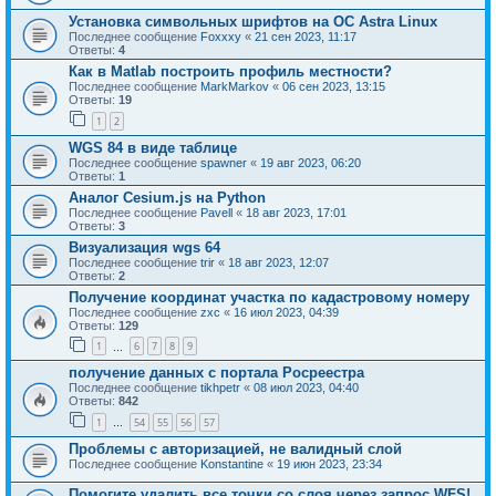
Установка символьных шрифтов на ОС Astra Linux
Последнее сообщение
Foxxxy
«
21 сен 2023, 11:17
Ответы:
4
Как в Matlab построить профиль местности?
Последнее сообщение
MarkMarkov
«
06 сен 2023, 13:15
Ответы:
19
1
2
WGS 84 в виде таблице
Последнее сообщение
spawner
«
19 авг 2023, 06:20
Ответы:
1
Аналог Cesium.js на Python
Последнее сообщение
Pavell
«
18 авг 2023, 17:01
Ответы:
3
Визуализация wgs 64
Последнее сообщение
trir
«
18 авг 2023, 12:07
Ответы:
2
Получение координат участка по кадастровому номеру
Последнее сообщение
zxc
«
16 июл 2023, 04:39
Ответы:
129
1
6
7
8
9
…
получение данных с портала Росреестра
Последнее сообщение
tikhpetr
«
08 июл 2023, 04:40
Ответы:
842
1
54
55
56
57
…
Проблемы с авторизацией, не валидный слой
Последнее сообщение
Konstantine
«
19 июн 2023, 23:34
Помогите удалить все точки со слоя через запрос WFS!