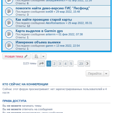
Последнее сообщение
SthutqSinkevich
«
02 апр 2022, 12:26
Ответы:
6
помогите найти демо-версию ГИС "Лесфонд"
Последнее сообщение
ixet08
«
29 мар 2022, 15:48
Ответы:
3
Как найти проекцию старой карты
Последнее сообщение
AlexRomantsov
«
25 мар 2022, 05:31
Ответы:
12
Карта выделов в Garmin gps
Последнее сообщение
artterrm
«
01 фев 2022, 07:38
Ответы:
1
Измерение объема выемки
Последнее сообщение
gamm
«
13 янв 2022, 22:54
Ответы:
1
Новая тема
Страница
1
из
23
1
2
3
4
5
23
След.
1123 темы
…
Перейти
КТО СЕЙЧАС НА КОНФЕРЕНЦИИ
Сейчас этот форум просматривают: нет зарегистрированных пользователей и 4
гостя
ПРАВА ДОСТУПА
Вы
не можете
начинать темы
Вы
не можете
отвечать на сообщения
Вы
не можете
редактировать свои сообщения