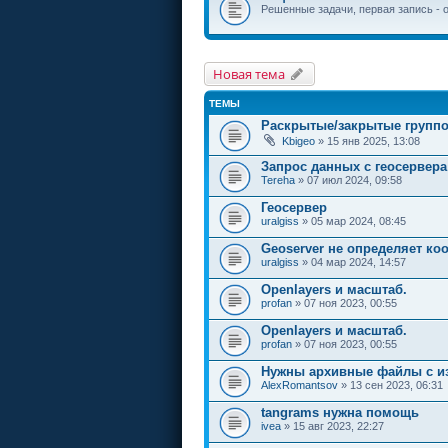
Решенные задачи, первая запись - 
Новая тема
ТЕМЫ
Раскрытые/закрытые группо
Kbigeo
» 15 янв 2025, 13:08
Запрос данных с геосервера
Tereha
» 07 июл 2024, 09:58
Геосервер
uralgiss
» 05 мар 2024, 08:45
Geoserver не определяет ко
uralgiss
» 04 мар 2024, 14:57
Openlayers и масштаб.
profan
» 07 ноя 2023, 00:55
Openlayers и масштаб.
profan
» 07 ноя 2023, 00:55
Нужны архивные файлы с из
AlexRomantsov
» 13 сен 2023, 06:31
tangrams нужна помощь
ivea
» 15 авг 2023, 22:27