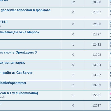
12
20888
 geoserver топослоя в формате
0
11507
.14.1
0
12068
5
плывающем окне Mapbox
0
11727
1
12432
s слоя в OpenLayers 3
0
11993
активная карта.
u
0
13304
п-файл из GeoServer
2
13327
eaflet/openstreet
2
13789
сов в Excel (nominatim)
1
15031
5:58
.
0
12717