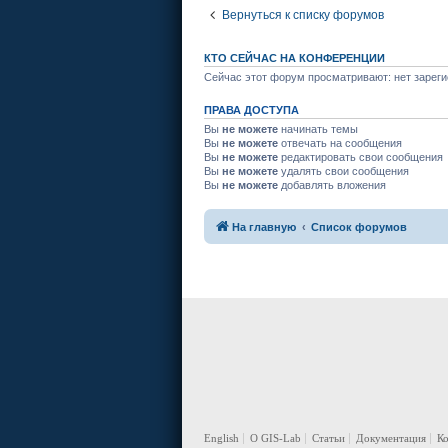
Вернуться к списку форумов
КТО СЕЙЧАС НА КОНФЕРЕНЦИИ
Сейчас этот форум просматривают: нет зареги
ПРАВА ДОСТУПА
Вы
не можете
начинать темы
Вы
не можете
отвечать на сообщения
Вы
не можете
редактировать свои сообщения
Вы
не можете
удалять свои сообщения
Вы
не можете
добавлять вложения
На главную
Список форумов
English
О GIS-Lab
Статьи
Документация
К