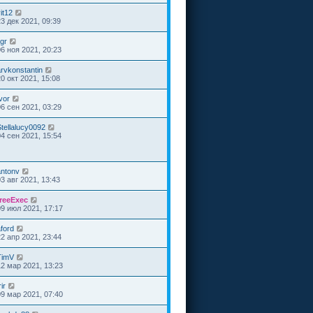
it12
23 дек 2021, 09:39
lgr
06 ноя 2021, 20:23
arvkonstantin
20 окт 2021, 15:08
vor
06 сен 2021, 03:29
tellalucy0092
04 сен 2021, 15:54
antonv
03 авг 2021, 13:43
freeExec
09 июл 2021, 17:17
ford
22 апр 2021, 23:44
TimV
12 мар 2021, 13:23
rir
09 мар 2021, 07:40