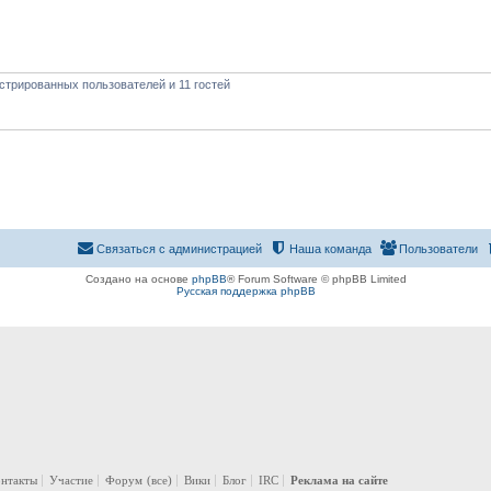
стрированных пользователей и 11 гостей
Связаться с администрацией
Наша команда
Пользователи
Создано на основе
phpBB
® Forum Software © phpBB Limited
Русская поддержка phpBB
онтакты
Участие
Форум
(все)
Вики
Блог
IRC
Реклама на сайте