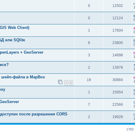
0
12502
0
12124
GIS Web Client)
1
17604
БД или SQlite
6
23800
penLayers + GeoServer
3
14898
оиск?
2
13978
з шейп-файла в MapBox
19
30884
1
2
oxy
1
15954
GeoServer
7
22566
недоступен после разрешения CORS
2
19928
1783