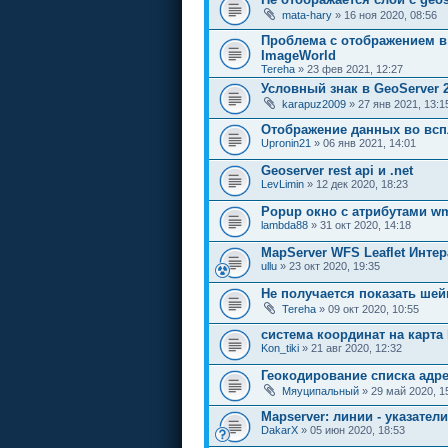
mata-hary
» 16 ноя 2020, 08:56
Проблема с отображением в
ImageWorld
Tereha
» 23 фев 2021, 12:27
Условный знак в GeoServer 2
karapuz2009
» 27 янв 2021, 13:1
Отображение данных во вс
Upronin21
» 06 янв 2021, 14:01
Geoserver rest api и .net
LevLimin
» 12 дек 2020, 18:23
Popup окно с атрибутами wm
lambda88
» 31 окт 2020, 14:18
MapServer WFS Leaflet Интер
ullu
» 23 окт 2020, 19:35
Не получается показать шей
Tereha
» 09 окт 2020, 10:55
система координат на карта l
Kon_tiki
» 21 авг 2020, 12:32
Геокодирование списка адре
Мяуципальный
» 29 май 2020, 1
Mapserver: линии - указатели
DakarX
» 05 июн 2020, 18:53