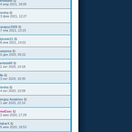
lambda88
04 мар 2021, 18:05
Tereha
23 фев 2021, 12:27
karapuz2009
27 янв 2021, 13:15
Upronin21
06 янв 2021, 14:01
wasposa
16 дек 2020, 09:22
lambda88
31 окт 2020, 14:18
llu
23 окт 2020, 19:35
Tereha
14 окт 2020, 10:09
Sergey Astakhov
21 авг 2020, 22:10
freeExec
22 июн 2020, 17:29
DakarX
05 июн 2020, 18:53