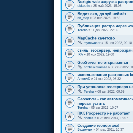
Nextgis web загрузка растр
dkkostin
» 25 май 2023, 15:06
Видит око, да зуб неймёт
sb_map
» 03 янв 2023, 19:32
Публикация растра через wm
Tereha
» 11 дек 2022, 22:56
MapCache качетсво
mynewuser
» 15 ноя 2022, 00:10
стиль, геосервер, непрозра
IRA
» 10 ноя 2022, 19:00
GeoServer не открывается
anzhelikakamza
» 06 сен 2022, 1
использование растровых 
AntonAD
» 21 окт 2022, 06:32
При установке геосервера н
Tereha
» 08 авг 2022, 09:59
Geoserver - как автоматичес
перезапустить
Tereha
» 05 авг 2022, 10:07
ПКК Росреестр не работает
dooh007
» 26 июн 2014, 18:07
Создание геопортала!
Вадимчик
» 04 мар 2011, 10:37