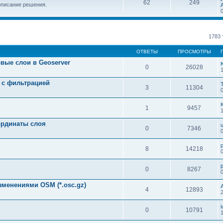
62
249
описание решения.
1783
ОТВЕТЫ
ПРОСМОТРЫ
вые слои в Geoserver
0
26028
 с фильтрацией
3
11304
1
9457
ординаты слоя
u
0
7346
8
14218
0
8267
менениями OSM (*.osc.gz)
4
12893
i
0
10791