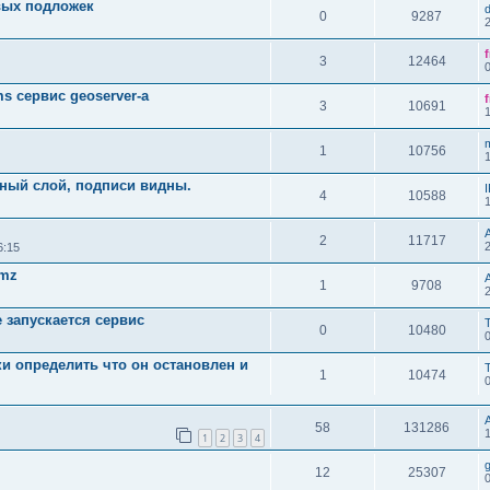
овых подложек
0
9287
3
12464
s сервис geoserver-а
3
10691
1
10756
чный слой, подписи видны.
4
10588
2
11717
6:15
kmz
1
9708
е запускается сервис
0
10480
ки определить что он остановлен и
1
10474
58
131286
1
2
3
4
12
25307