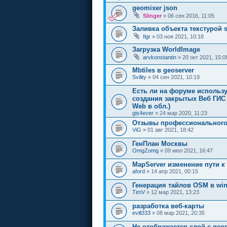
geomixer json
Slinger
» 06 сен 2016, 11:05
Заливка объекта текстурой 
Ilgr
» 03 ноя 2021, 10:18
Загрузка WorldImage
arvkonstantin
» 20 окт 2021, 15:0
Mbtiles в geoserver
Svility
» 04 сен 2021, 10:19
Есть ли на форуме исполь
создания закрытых Веб ГИС
Web в обл.)
gis4ever
» 24 мар 2020, 11:23
Отзывы профессионального
ViG
» 01 авг 2021, 18:42
ГенПлан Москвы
OmgZomg
» 09 июл 2021, 16:47
MapServer изменение пути к
aford
» 14 апр 2021, 00:15
Генерация тайлов OSM в wi
TimV
» 12 мар 2021, 13:23
разработка веб-карты
evill333
» 08 мар 2021, 20:35
Не отображается слой с geos