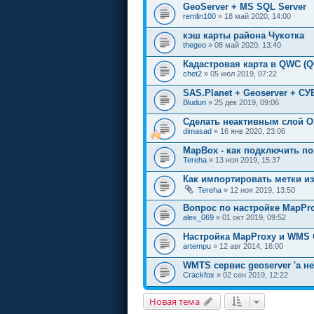
GeoServer + MS SQL Server
remlin100
» 18 май 2020, 14:00
кэш карты района Чукотка
thegeo
» 08 май 2020, 13:40
Кадастровая карта в QWC (Q
chet2
» 05 июл 2019, 07:22
SAS.Planet + Geoserver + СУ
Bludun
» 25 дек 2019, 09:06
Сделать неактивным слой O
dimasad
» 16 янв 2020, 23:06
MapBox - как подключить п
Tereha
» 13 ноя 2019, 15:37
Как импортировать метки и
Tereha
» 12 ноя 2019, 13:50
Вопрос по настройке MapPr
alex_069
» 01 окт 2019, 09:52
Настройка MapProxy и WMS 
artempu
» 12 авг 2014, 16:00
WMTS сервис geoserver 'a 
Crackfox
» 02 сен 2019, 12:22
Новая тема