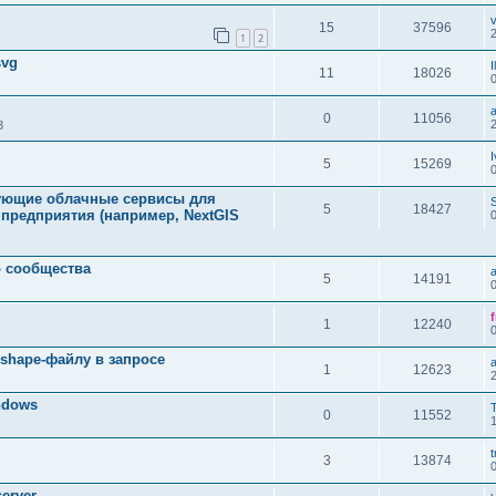
v
15
37596
1
2
svg
I
11
18026
0
11056
8
I
5
15269
зующие облачные сервисы для
S
5
18427
 предприятия (например, NextGIS
 сообщества
5
14191
1
12240
 shape-файлу в запросе
a
1
12623
ndows
0
11552
t
3
13874
erver