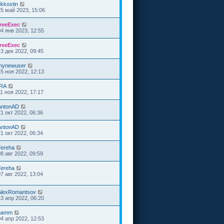
dkkostin
25 май 2023, 15:06
freeExec
04 янв 2023, 12:55
freeExec
13 дек 2022, 09:45
mynewuser
15 ноя 2022, 12:13
IRA
11 ноя 2022, 17:17
AntonAD
21 окт 2022, 06:36
AntonAD
21 окт 2022, 06:34
Tereha
08 авг 2022, 09:59
Tereha
07 авг 2022, 13:04
AlexRomantsov
13 апр 2022, 06:20
gamm
04 апр 2022, 12:53