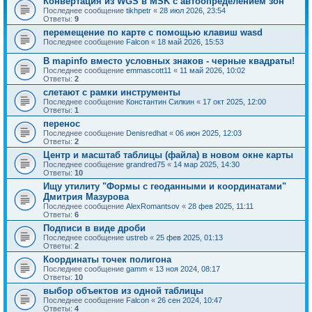
Конвертация из WGS в MSK с автоопределением зон
Последнее сообщение
tikhpetr
«
28 июл 2026, 23:54
Ответы:
9
перемещение по карте с помощью клавиш wasd
Последнее сообщение
Falcon
«
18 май 2026, 15:53
В mapinfo вместо условных знаков - черные квадраты!
Последнее сообщение
emmascott11
«
11 май 2026, 10:02
Ответы:
2
слетают с рамки инструменты
Последнее сообщение
Константин Силкин
«
17 окт 2025, 12:00
Ответы:
1
перенос
Последнее сообщение
Denisredhat
«
06 июн 2025, 12:03
Ответы:
2
Центр и масштаб таблицы (файла) в новом окне карты
Последнее сообщение
grandred75
«
14 мар 2025, 14:30
Ответы:
10
Ищу утилиту "Формы с геоданными и координатами"
Дмитрия Мазурова
Последнее сообщение
AlexRomantsov
«
28 фев 2025, 11:11
Ответы:
6
Подписи в виде дроби
Последнее сообщение
ustreb
«
25 фев 2025, 01:13
Ответы:
2
Координаты точек полигона
Последнее сообщение
gamm
«
13 ноя 2024, 08:17
Ответы:
10
выбор объектов из одной таблицы
Последнее сообщение
Falcon
«
26 сен 2024, 10:47
Ответы:
4