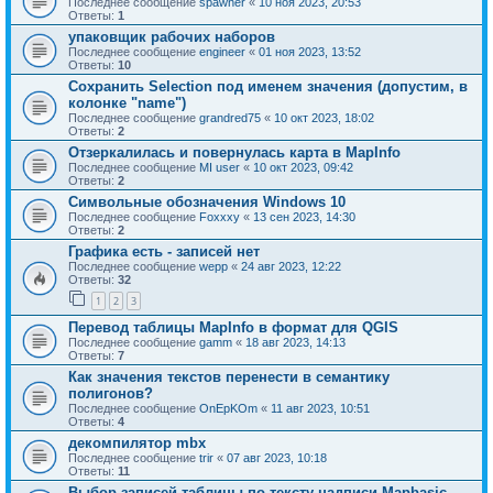
Последнее сообщение
spawner
«
10 ноя 2023, 20:53
Ответы:
1
упаковщик рабочих наборов
Последнее сообщение
engineer
«
01 ноя 2023, 13:52
Ответы:
10
Сохранить Selection под именем значения (допустим, в
колонке "name")
Последнее сообщение
grandred75
«
10 окт 2023, 18:02
Ответы:
2
Отзеркалилась и повернулась карта в MapInfo
Последнее сообщение
MI user
«
10 окт 2023, 09:42
Ответы:
2
Символьные обозначения Windows 10
Последнее сообщение
Foxxxy
«
13 сен 2023, 14:30
Ответы:
2
Графика есть - записей нет
Последнее сообщение
wepp
«
24 авг 2023, 12:22
Ответы:
32
1
2
3
Перевод таблицы MapInfo в формат для QGIS
Последнее сообщение
gamm
«
18 авг 2023, 14:13
Ответы:
7
Как значения текстов перенести в семантику
полигонов?
Последнее сообщение
OnEpKOm
«
11 авг 2023, 10:51
Ответы:
4
декомпилятор mbx
Последнее сообщение
trir
«
07 авг 2023, 10:18
Ответы:
11
Выбор записей таблицы по тексту надписи Mapbasic