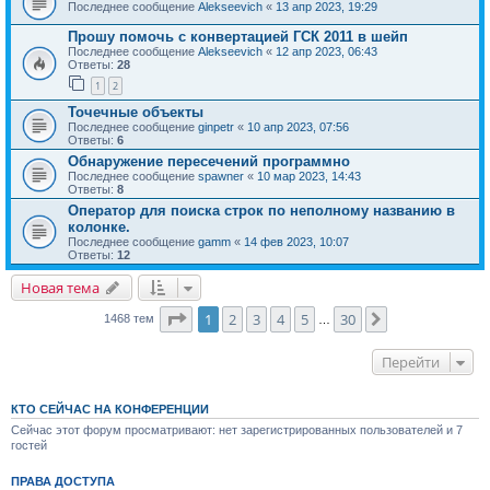
Последнее сообщение
Alekseevich
«
13 апр 2023, 19:29
Прошу помочь с конвертацией ГСК 2011 в шейп
Последнее сообщение
Alekseevich
«
12 апр 2023, 06:43
Ответы:
28
1
2
Точечные объекты
Последнее сообщение
ginpetr
«
10 апр 2023, 07:56
Ответы:
6
Обнаружение пересечений программно
Последнее сообщение
spawner
«
10 мар 2023, 14:43
Ответы:
8
Оператор для поиска строк по неполному названию в
колонке.
Последнее сообщение
gamm
«
14 фев 2023, 10:07
Ответы:
12
Новая тема
Страница
1
из
30
1
2
3
4
5
30
След.
1468 тем
…
Перейти
КТО СЕЙЧАС НА КОНФЕРЕНЦИИ
Сейчас этот форум просматривают: нет зарегистрированных пользователей и 7
гостей
ПРАВА ДОСТУПА