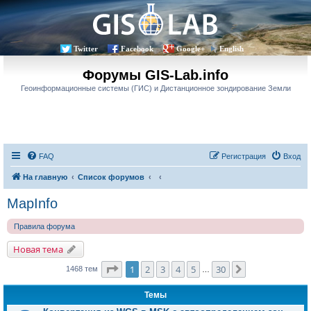
Twitter
Facebook
Google+
English
Форумы GIS-Lab.info
Геоинформационные системы (ГИС) и Дистанционное зондирование Земли
FAQ
Регистрация
Вход
На главную
Список форумов
MapInfo
Правила форума
Новая тема
Страница
1
из
30
1
2
3
4
5
30
След.
1468 тем
…
Темы