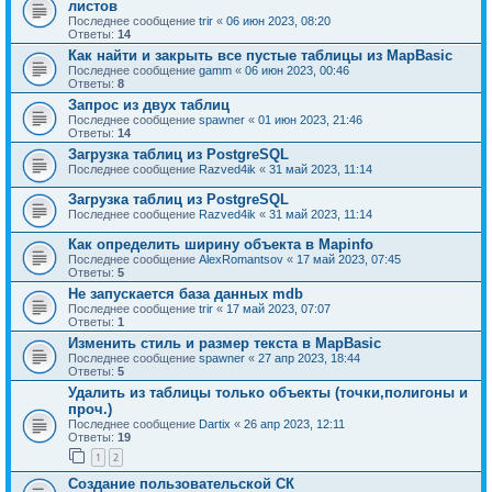
листов
Последнее сообщение
trir
«
06 июн 2023, 08:20
Ответы:
14
Как найти и закрыть все пустые таблицы из MapBasic
Последнее сообщение
gamm
«
06 июн 2023, 00:46
Ответы:
8
Запрос из двух таблиц
Последнее сообщение
spawner
«
01 июн 2023, 21:46
Ответы:
14
Загрузка таблиц из PostgreSQL
Последнее сообщение
Razved4ik
«
31 май 2023, 11:14
Загрузка таблиц из PostgreSQL
Последнее сообщение
Razved4ik
«
31 май 2023, 11:14
Как определить ширину объекта в Mapinfo
Последнее сообщение
AlexRomantsov
«
17 май 2023, 07:45
Ответы:
5
Не запускается база данных mdb
Последнее сообщение
trir
«
17 май 2023, 07:07
Ответы:
1
Изменить стиль и размер текста в MapBasic
Последнее сообщение
spawner
«
27 апр 2023, 18:44
Ответы:
5
Удалить из таблицы только объекты (точки,полигоны и
проч.)
Последнее сообщение
Dartix
«
26 апр 2023, 12:11
Ответы:
19
1
2
Создание пользовательской СК