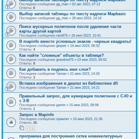
Последнее сообщение
gg_man
«
02 авг 2023, 07:12
Ответы:
6
Выбор записей таблицы по тексту надписи Mapbasic
Последнее сообщение
gg_man
«
28 июл 2023, 14:16
Поиск мусорных полигонов после удаления части
карты другой картой
Последнее сообщение
ram876
«
26 июл 2023, 10:41
В mapinfo вместо условных знаков - черные квадраты!
Последнее сообщение
ginpetr
«
19 июл 2023, 06:32
Ответы:
4
Как найти "сложные" объекты в таблице?
Последнее сообщение
grandred75
«
23 июн 2023, 09:02
Ответы:
8
Как добавить в подпись имя слоя?
Последнее сообщение
Taman
«
21 июн 2023, 14:28
Ответы:
2
Вставка изображения в диалог из библиотеки dll
Последнее сообщение
Taman
«
21 июн 2023, 14:21
Правильный запрос, для нумерации полигонов с С-Ю и
с З-В
Последнее сообщение
gamm
«
15 июн 2023, 09:08
Ответы:
1
Запрос в Mapinfo
Последнее сообщение
spawner
«
10 июн 2023, 21:36
Ответы:
26
1
2
программа для построения сетки номенклатурных