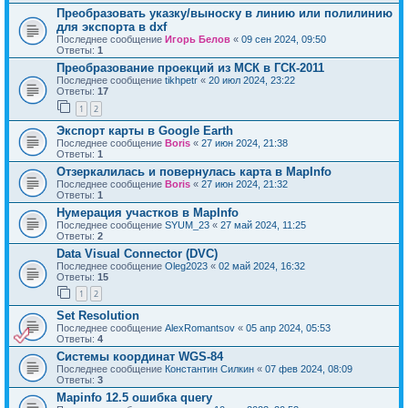
Преобразовать указку/выноску в линию или полилинию
для экспорта в dxf
Последнее сообщение
Игорь Белов
«
09 сен 2024, 09:50
Ответы:
1
Преобразование проекций из МСК в ГСК-2011
Последнее сообщение
tikhpetr
«
20 июл 2024, 23:22
Ответы:
17
1
2
Экспорт карты в Google Earth
Последнее сообщение
Boris
«
27 июн 2024, 21:38
Ответы:
1
Отзеркалилась и повернулась карта в MapInfo
Последнее сообщение
Boris
«
27 июн 2024, 21:32
Ответы:
1
Нумерация участков в MapInfo
Последнее сообщение
SYUM_23
«
27 май 2024, 11:25
Ответы:
2
Data Visual Connector (DVC)
Последнее сообщение
Oleg2023
«
02 май 2024, 16:32
Ответы:
15
1
2
Set Resolution
Последнее сообщение
AlexRomantsov
«
05 апр 2024, 05:53
Ответы:
4
Системы координат WGS-84
Последнее сообщение
Константин Силкин
«
07 фев 2024, 08:09
Ответы:
3
Mapinfo 12.5 ошибка query