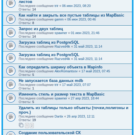
листов
Последнее сообщение
trir
«
06 июн 2023, 08:20
Ответы:
14
Как найти и закрыть все пустые таблицы из MapBasic
Последнее сообщение
gamm
«
06 июн 2023, 00:46
Ответы:
8
Запрос из двух таблиц
Последнее сообщение
spawner
«
01 июн 2023, 21:46
Ответы:
14
Загрузка таблиц из PostgreSQL
Последнее сообщение
Razved4ik
«
31 май 2023, 11:14
Загрузка таблиц из PostgreSQL
Последнее сообщение
Razved4ik
«
31 май 2023, 11:14
Как определить ширину объекта в Mapinfo
Последнее сообщение
AlexRomantsov
«
17 май 2023, 07:45
Ответы:
5
Не запускается база данных mdb
Последнее сообщение
trir
«
17 май 2023, 07:07
Ответы:
1
Изменить стиль и размер текста в MapBasic
Последнее сообщение
spawner
«
27 апр 2023, 18:44
Ответы:
5
Удалить из таблицы только объекты (точки,полигоны и
проч.)
Последнее сообщение
Dartix
«
26 апр 2023, 12:11
Ответы:
19
1
2
Создание пользовательской СК