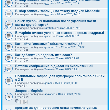
Последнее сообщение
gg_man
«
02 авг 2023, 07:12
Ответы:
6
Выбор записей таблицы по тексту надписи Mapbasic
Последнее сообщение
gg_man
«
28 июл 2023, 14:16
Поиск мусорных полигонов после удаления части
карты другой картой
Последнее сообщение
ram876
«
26 июл 2023, 10:41
В mapinfo вместо условных знаков - черные квадраты!
Последнее сообщение
ginpetr
«
19 июл 2023, 06:32
Ответы:
4
Как найти "сложные" объекты в таблице?
Последнее сообщение
grandred75
«
23 июн 2023, 09:02
Ответы:
8
Как добавить в подпись имя слоя?
Последнее сообщение
Taman
«
21 июн 2023, 14:28
Ответы:
2
Вставка изображения в диалог из библиотеки dll
Последнее сообщение
Taman
«
21 июн 2023, 14:21
Правильный запрос, для нумерации полигонов с С-Ю и
с З-В
Последнее сообщение
gamm
«
15 июн 2023, 09:08
Ответы:
1
Запрос в Mapinfo
Последнее сообщение
spawner
«
10 июн 2023, 21:36
Ответы:
26
1
2
программа для построения сетки номенклатурных