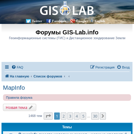
Twitter
Facebook
Google+
English
Форумы GIS-Lab.info
Геоинформационные системы (ГИС) и Дистанционное зондирование Земли
FAQ
Регистрация
Вход
На главную
Список форумов
MapInfo
Правила форума
Новая тема
Страница
1
из
30
1
2
3
4
5
30
След.
1468 тем
…
Темы