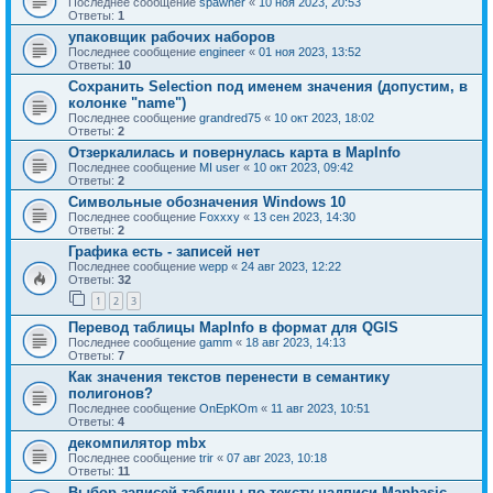
Последнее сообщение
spawner
«
10 ноя 2023, 20:53
Ответы:
1
упаковщик рабочих наборов
Последнее сообщение
engineer
«
01 ноя 2023, 13:52
Ответы:
10
Сохранить Selection под именем значения (допустим, в
колонке "name")
Последнее сообщение
grandred75
«
10 окт 2023, 18:02
Ответы:
2
Отзеркалилась и повернулась карта в MapInfo
Последнее сообщение
MI user
«
10 окт 2023, 09:42
Ответы:
2
Символьные обозначения Windows 10
Последнее сообщение
Foxxxy
«
13 сен 2023, 14:30
Ответы:
2
Графика есть - записей нет
Последнее сообщение
wepp
«
24 авг 2023, 12:22
Ответы:
32
1
2
3
Перевод таблицы MapInfo в формат для QGIS
Последнее сообщение
gamm
«
18 авг 2023, 14:13
Ответы:
7
Как значения текстов перенести в семантику
полигонов?
Последнее сообщение
OnEpKOm
«
11 авг 2023, 10:51
Ответы:
4
декомпилятор mbx
Последнее сообщение
trir
«
07 авг 2023, 10:18
Ответы:
11
Выбор записей таблицы по тексту надписи Mapbasic