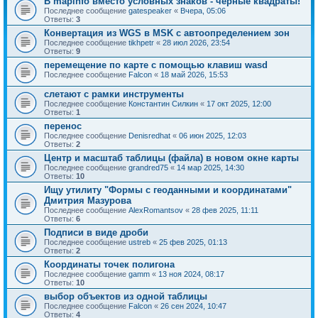
В mapinfo вместо условных знаков - черные квадраты!
Последнее сообщение
gatespeaker
«
Вчера, 05:06
Ответы:
3
Конвертация из WGS в MSK с автоопределением зон
Последнее сообщение
tikhpetr
«
28 июл 2026, 23:54
Ответы:
9
перемещение по карте с помощью клавиш wasd
Последнее сообщение
Falcon
«
18 май 2026, 15:53
слетают с рамки инструменты
Последнее сообщение
Константин Силкин
«
17 окт 2025, 12:00
Ответы:
1
перенос
Последнее сообщение
Denisredhat
«
06 июн 2025, 12:03
Ответы:
2
Центр и масштаб таблицы (файла) в новом окне карты
Последнее сообщение
grandred75
«
14 мар 2025, 14:30
Ответы:
10
Ищу утилиту "Формы с геоданными и координатами"
Дмитрия Мазурова
Последнее сообщение
AlexRomantsov
«
28 фев 2025, 11:11
Ответы:
6
Подписи в виде дроби
Последнее сообщение
ustreb
«
25 фев 2025, 01:13
Ответы:
2
Координаты точек полигона
Последнее сообщение
gamm
«
13 ноя 2024, 08:17
Ответы:
10
выбор объектов из одной таблицы
Последнее сообщение
Falcon
«
26 сен 2024, 10:47
Ответы:
4