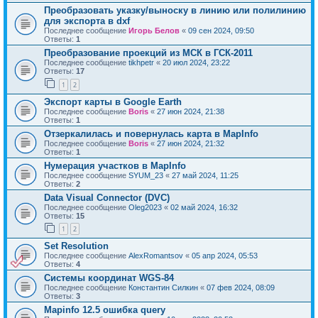
Преобразовать указку/выноску в линию или полилинию
для экспорта в dxf
Последнее сообщение
Игорь Белов
«
09 сен 2024, 09:50
Ответы:
1
Преобразование проекций из МСК в ГСК-2011
Последнее сообщение
tikhpetr
«
20 июл 2024, 23:22
Ответы:
17
1
2
Экспорт карты в Google Earth
Последнее сообщение
Boris
«
27 июн 2024, 21:38
Ответы:
1
Отзеркалилась и повернулась карта в MapInfo
Последнее сообщение
Boris
«
27 июн 2024, 21:32
Ответы:
1
Нумерация участков в MapInfo
Последнее сообщение
SYUM_23
«
27 май 2024, 11:25
Ответы:
2
Data Visual Connector (DVC)
Последнее сообщение
Oleg2023
«
02 май 2024, 16:32
Ответы:
15
1
2
Set Resolution
Последнее сообщение
AlexRomantsov
«
05 апр 2024, 05:53
Ответы:
4
Системы координат WGS-84
Последнее сообщение
Константин Силкин
«
07 фев 2024, 08:09
Ответы:
3
Mapinfo 12.5 ошибка query