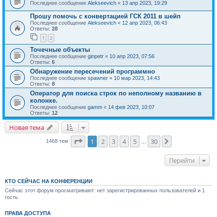
Последнее сообщение
Alekseevich
«
13 апр 2023, 19:29
Прошу помочь с конвертацией ГСК 2011 в шейп
Последнее сообщение
Alekseevich
«
12 апр 2023, 06:43
Ответы:
28
1
2
Точечные объекты
Последнее сообщение
ginpetr
«
10 апр 2023, 07:56
Ответы:
6
Обнаружение пересечений программно
Последнее сообщение
spawner
«
10 мар 2023, 14:43
Ответы:
8
Оператор для поиска строк по неполному названию в
колонке.
Последнее сообщение
gamm
«
14 фев 2023, 10:07
Ответы:
12
Новая тема
Страница
1
из
30
1
2
3
4
5
30
След.
1468 тем
…
Перейти
КТО СЕЙЧАС НА КОНФЕРЕНЦИИ
Сейчас этот форум просматривают: нет зарегистрированных пользователей и 1
гость
ПРАВА ДОСТУПА