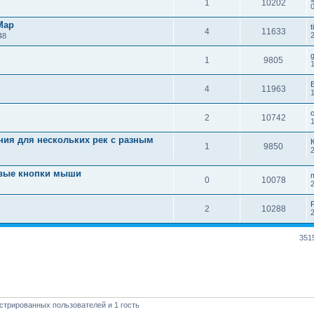
1
10202
Map
t
4
11633
48
1
9805
4
11963
2
10742
ния для нескольких рек с разным
1
9850
овые кнопки мыши
0
10078
2
10288
351
стрированных пользователей и 1 гость