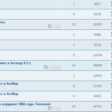
1
8627
0
8158
рты
15
32425
1
2
1
9986
e
1
9519
5
14108
липс в Arcmap 9.3.1
34
45809
1
2
3
f
1
12654
кт в ArcMap
0
11502
кт в ArcMap
0
9453
кординат 1966 года. Геология!
24
44701
3
1
2