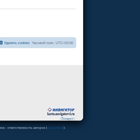
Удалить cookies
Часовой пояс:
UTC+03:00
(
Геокруг
)
ов - ответственность авторов (
подробнее
).