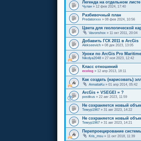
Легенда на отдельном листе
Чулан
» 12 фев 2024, 17:40
Разбивочный план
Predatorxxx
» 08 фев 2024, 10:56
Цвета для геологической ка
Vavonshox
» 11 окт 2011, 20:04
Добавить ГСК 2011 в ArcGis
Alekseevich
» 08 дек 2023, 13:05
Уроки по ArcGis Pro Maritim
Nikolya2048
» 27 ноя 2023, 12:42
Класс отношений
ecolog
» 12 апр 2013, 18:11
Как создать (нарисовать) эл
AnnattaKu
» 01 апр 2014, 05:42
ArcGis + VSEGEI = ?
postikus
» 22 авг 2023, 11:59
Не сохраняется новый объе
Темур1967
» 31 авг 2023, 14:22
Не сохраняется новый объе
Темур1967
» 31 авг 2023, 14:21
Перепроецирование системы 
Kris_msu
» 11 окт 2018, 11:39