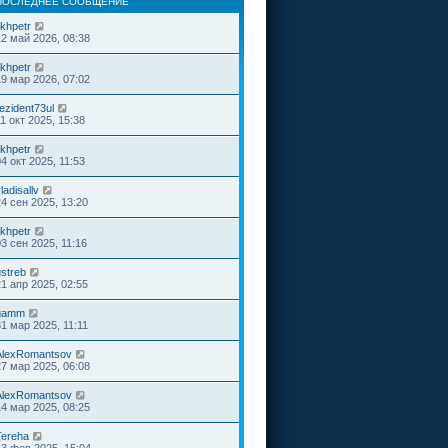
ПОСЛЕДНЕЕ СООБЩЕНИЕ
ikhpetr
12 май 2026, 08:38
ikhpetr
19 мар 2026, 07:02
ezident73ul
1 окт 2025, 15:38
ikhpetr
4 окт 2025, 11:53
ladisallv
24 сен 2025, 13:20
ikhpetr
03 сен 2025, 11:16
ustreb
21 апр 2025, 02:55
gamm
31 мар 2025, 11:11
AlexRomantsov
27 мар 2025, 06:08
AlexRomantsov
14 мар 2025, 08:25
Tereha