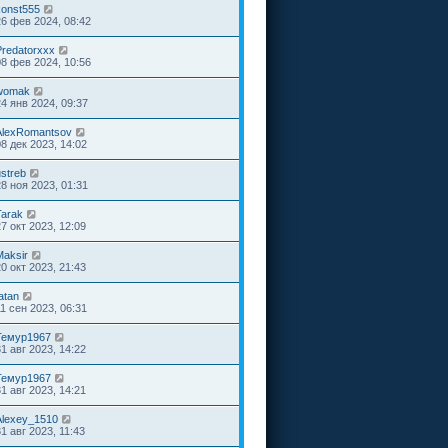
konst555
26 фев 2024, 08:42
Predatorxxx
08 фев 2024, 10:56
womak
24 янв 2024, 09:37
AlexRomantsov
08 дек 2023, 14:02
ustreb
28 ноя 2023, 01:31
Tarak
27 окт 2023, 12:09
Maksir
20 окт 2023, 21:43
atan
11 сен 2023, 06:31
Темур1967
31 авг 2023, 14:22
Темур1967
31 авг 2023, 14:21
Alexey_1510
1 авг 2023, 11:43