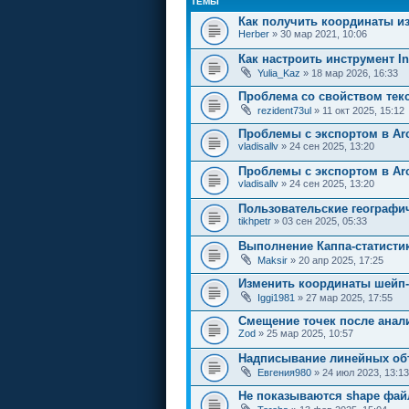
ТЕМЫ
Как получить координаты и
Herber
» 30 мар 2021, 10:06
Как настроить инструмент Int
Yulia_Kaz
» 18 мар 2026, 16:33
Проблема со свойством текст
rezident73ul
» 11 окт 2025, 15:12
Проблемы с экспортом в Ar
vladisallv
» 24 сен 2025, 13:20
Проблемы с экспортом в Ar
vladisallv
» 24 сен 2025, 13:20
Пользовательские географи
tikhpetr
» 03 сен 2025, 05:33
Выполнение Каппа-статистик
Maksir
» 20 апр 2025, 17:25
Изменить координаты шейп
Iggi1981
» 27 мар 2025, 17:55
Смещение точек после анал
Zod
» 25 мар 2025, 10:57
Надписывание линейных объ
Евгения980
» 24 июл 2023, 13:13
Не показываются shape фа