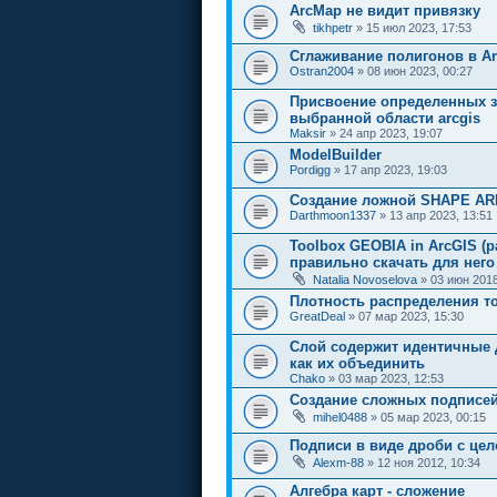
ArcMap не видит привязку
tikhpetr
» 15 июл 2023, 17:53
Cглаживание полигонов в Ar
Ostran2004
» 08 июн 2023, 00:27
Присвоение определенных з
выбранной области arcgis
Maksir
» 24 апр 2023, 19:07
ModelBuilder
Pordigg
» 17 апр 2023, 19:03
Создание ложной SHAPE A
Darthmoon1337
» 13 апр 2023, 13:51
Toolbox GEOBIA in ArcGIS (р
правильно скачать для нег
Natalia Novoselova
» 03 июн 2018
Плотность распределения т
GreatDeal
» 07 мар 2023, 15:30
Слой содержит идентичные 
как их объединить
Chako
» 03 мар 2023, 12:53
Создание сложных подписей 
mihel0488
» 05 мар 2023, 00:15
Подписи в виде дроби с це
Alexm-88
» 12 ноя 2012, 10:34
Алгебра карт - сложение