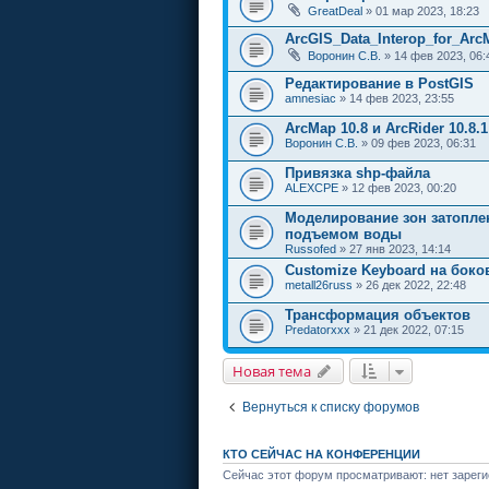
GreatDeal
» 01 мар 2023, 18:23
ArcGIS_Data_Interop_for_Arc
Воронин С.В.
» 14 фев 2023, 06:
Редактирование в PostGIS
amnesiac
» 14 фев 2023, 23:55
ArcMap 10.8 и ArcRider 10.8.1
Воронин С.В.
» 09 фев 2023, 06:31
Привязка shp-файла
ALEXCPE
» 12 фев 2023, 00:20
Моделирование зон затопле
подъемом воды
Russofed
» 27 янв 2023, 14:14
Customize Keyboard на бок
metall26russ
» 26 дек 2022, 22:48
Трансформация объектов
Predatorxxx
» 21 дек 2022, 07:15
Новая тема
Вернуться к списку форумов
КТО СЕЙЧАС НА КОНФЕРЕНЦИИ
Сейчас этот форум просматривают: нет зареги