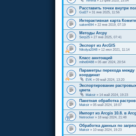
Tereha
» 13 фев 2025, 15:04
Расставить точки внутри по
Gul27
» 31 янв 2025, 11:56
Интерактивная карта Комите
saken694
» 22 янв 2019, 07:19
Методы Arcpy
Serp25
» 27 янв 2025, 07:41
Экспорт из ArcGIS
Nikolya2048
» 12 июл 2021, 11:14
Класс аннтоаций
mihel0488
» 05 авг 2024, 20:54
Параметры перехода между 
координат
EVK
» 09 май 2024, 13:20
Экспортирование растровы
цвета
Maksir
» 14 май 2024, 19:23
Пакетная обработка растров
Maksir
» 05 май 2024, 18:07
Импорт из Arcgis 10.8. в Arcg
Netrocker
» 18 мар 2024, 21:48
Обработка данных по загря
Maksir
» 10 мар 2024, 19:23