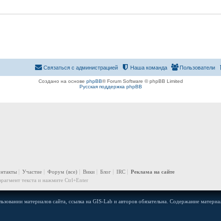
Связаться с администрацией
Наша команда
Пользователи
Создано на основе
phpBB
® Forum Software © phpBB Limited
Русская поддержка phpBB
онтакты
Участие
Форум
(все)
Вики
Блог
IRC
Реклама на сайте
рагмент текста и нажмите Ctrl+Enter
ьзовании материалов сайта, ссылка на GIS-Lab и авторов обязательна. Содержание материал