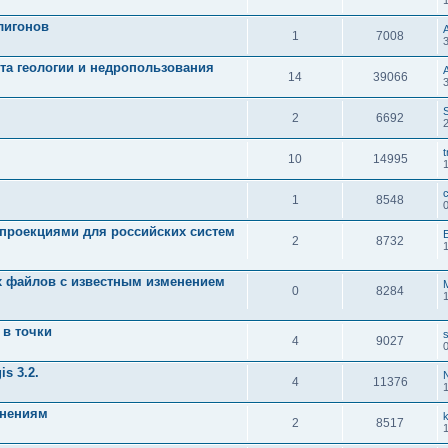
лигонов
1
7008
та геологии и недропользования
14
39066
2
6692
t
10
14995
1
8548
проекциями для российских систем
2
8732
х файлов с известным изменением
0
8284
 в точки
4
9027
is 3.2.
4
11376
знениям
2
8517