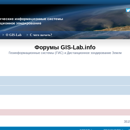
О GIS-Lab
С чего начать?
Форумы GIS-Lab.info
Геоинформационные системы (ГИС) и Дистанционное зондирование Земли
351