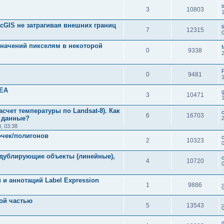
t
3
10803
cGIS не затрагивая внешних границ
t
7
12315
начений пикселям в некоторой
0
9338
0
9481
REA
3
10471
асчет температуры по Landsat-8). Как
6
16703
о данные?
, 03:38
очек/полигонов
2
10323
дублирующие объекты (линейные),
4
10720
и аннотаций Label Expression
_
1
9886
лой частью
_
5
13543