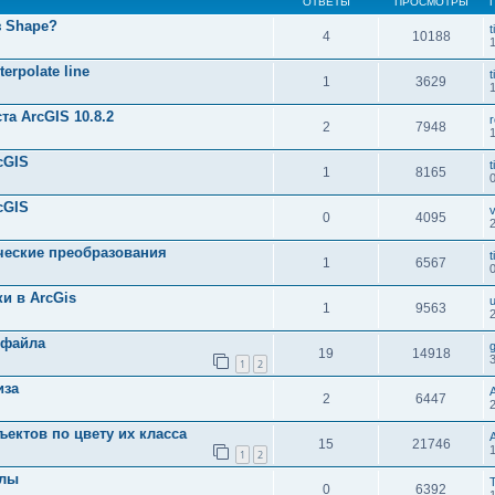
ОТВЕТЫ
ПРОСМОТРЫ
з Shape?
t
4
10188
erpolate line
t
1
3629
а ArcGIS 10.8.2
r
2
7948
1
cGIS
t
1
8165
0
cGIS
v
0
4095
ческие преобразования
t
1
6567
и в ArcGis
1
9563
-файла
19
14918
1
2
иза
2
6447
ектов по цвету их класса
15
21746
1
2
йлы
0
6392