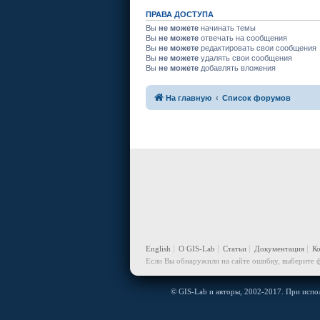
ПРАВА ДОСТУПА
Вы
не можете
начинать темы
Вы
не можете
отвечать на сообщения
Вы
не можете
редактировать свои сообщения
Вы
не можете
удалять свои сообщения
Вы
не можете
добавлять вложения
На главную
Список форумов
English
О GIS-Lab
Статьи
Документация
К
Если Вы обнаружили на сайте ошибку, выберите ф
© GIS-Lab и авторы, 2002-2017. При испол