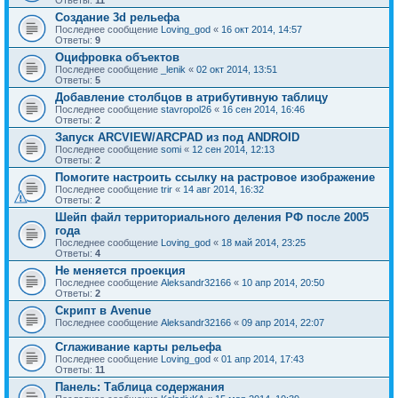
Ответы:
11
Создание 3d рельефа
Последнее сообщение
Loving_god
«
16 окт 2014, 14:57
Ответы:
9
Оцифровка объектов
Последнее сообщение
_lenik
«
02 окт 2014, 13:51
Ответы:
5
Добавление столбцов в атрибутивную таблицу
Последнее сообщение
stavropol26
«
16 сен 2014, 16:46
Ответы:
2
Запуск ARCVIEW/ARCPAD из под ANDROID
Последнее сообщение
somi
«
12 сен 2014, 12:13
Ответы:
2
Помогите настроить ссылку на растровое изображение
Последнее сообщение
trir
«
14 авг 2014, 16:32
Ответы:
2
Шейп файл территориального деления РФ после 2005
года
Последнее сообщение
Loving_god
«
18 май 2014, 23:25
Ответы:
4
Не меняется проекция
Последнее сообщение
Aleksandr32166
«
10 апр 2014, 20:50
Ответы:
2
Скрипт в Avenue
Последнее сообщение
Aleksandr32166
«
09 апр 2014, 22:07
Сглаживание карты рельефа
Последнее сообщение
Loving_god
«
01 апр 2014, 17:43
Ответы:
11
Панель: Таблица содержания