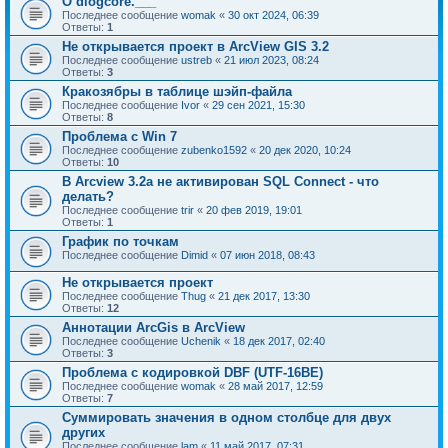
О dlogcore.___
Последнее сообщение
womak
«
30 окт 2024, 06:39
Ответы:
1
Не открывается проект в ArcView GIS 3.2
Последнее сообщение
ustreb
«
21 июл 2023, 08:24
Ответы:
3
Кракозябры в таблице шэйп-файла
Последнее сообщение
Ivor
«
29 сен 2021, 15:30
Ответы:
8
Проблема с Win 7
Последнее сообщение
zubenko1592
«
20 дек 2020, 10:24
Ответы:
10
В Arcview 3.2a не активирован SQL Connect - что
делать?
Последнее сообщение
trir
«
20 фев 2019, 19:01
Ответы:
1
График по точкам
Последнее сообщение
Dimid
«
07 июн 2018, 08:43
Не открывается проект
Последнее сообщение
Thug
«
21 дек 2017, 13:30
Ответы:
12
Аннотации ArcGis в ArcView
Последнее сообщение
Uchenik
«
18 дек 2017, 02:40
Ответы:
3
Проблема с кодировкой DBF (UTF-16BE)
Последнее сообщение
womak
«
28 май 2017, 12:59
Ответы:
7
Суммировать значения в одном столбце для двух
других
Последнее сообщение
lam
«
11 май 2017, 07:31