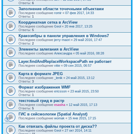
Ответы:
6
Заполнение области точечными объектами
Последнее сообщение
romir
«
07 фев 2017, 14:33
Ответы:
1
Координатная сетка в ArcView
Последнее сообщение
Geol
«
20 янв 2017, 13:25
Ответы:
5
Кракозябры в панели управления в Windows7
Последнее сообщение
jerry-maori
«
29 май 2016, 17:47
Ответы:
2
Элементы залегания в ArcView
Последнее сообщение
Александра
«
05 май 2016, 08:28
Layer.findAndReplaceWorkspacePath не работает
Последнее сообщение
vitte
«
09 сен 2015, 06:57
Карта в формате JPEG
Последнее сообщение
_lenik
«
24 май 2015, 13:12
Ответы:
3
Формат изображения WMF
Последнее сообщение
ericsson
«
23 май 2015, 23:50
Ответы:
1
текстовый грид в растр
Последнее сообщение
esasha
«
12 май 2015, 17:13
Ответы:
5
ГИС в сейсмологии (Spatial Analyst)
Последнее сообщение
womak
«
15 янв 2015, 17:15
Как отвязать файлы проекта от диска??
Последнее сообщение
Geol
«
27 окт 2014, 14:11