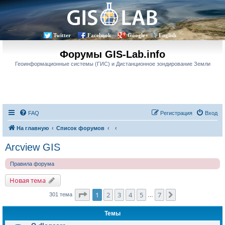
Twitter
Facebook
Google+
English
Форумы GIS-Lab.info
Геоинформационные системы (ГИС) и Дистанционное зондирование Земли
FAQ
Регистрация
Вход
На главную
Список форумов
Arcview GIS
Правила форума
Новая тема
Страница
1
из
7
1
2
3
4
5
7
След.
301 тема
…
Темы