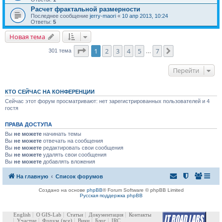
Расчет фрактальной размерности
Последнее сообщение
jerry-maori
«
10 апр 2013, 10:24
Ответы:
5
Новая тема
Страница
1
из
7
1
2
3
4
5
7
След.
301 тема
…
Перейти
КТО СЕЙЧАС НА КОНФЕРЕНЦИИ
Сейчас этот форум просматривают: нет зарегистрированных пользователей и 4
гостя
ПРАВА ДОСТУПА
Вы
не можете
начинать темы
Вы
не можете
отвечать на сообщения
Вы
не можете
редактировать свои сообщения
Вы
не можете
удалять свои сообщения
Вы
не можете
добавлять вложения
На главную
Список форумов
Создано на основе
phpBB
® Forum Software © phpBB Limited
Русская поддержка phpBB
English
О GIS-Lab
Статьи
Документация
Контакты
Участие
Форум
(все)
Вики
Блог
IRC