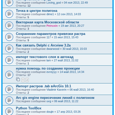
Последнее сообщение
Loving_god
«
04 ноя 2013, 22:49
Ответы:
12
Точка в центре полигона
Последнее сообщение
dime1
«
12 сен 2013, 14:03
Ответы:
5
Векторная карта Московской области
Последнее сообщение
Petruxin
«
19 авг 2013, 20:27
Ответы:
3
Сохранение параметров привязки растра
Последнее сообщение
117
«
15 июл 2013, 15:43
Ответы:
9
Как связать Delphi с Arcview 3.2a
Последнее сообщение
dwarwood
«
30 май 2013, 15:03
Ответы:
2
импорт текстового слоя в автокад
Последнее сообщение
lam
«
27 май 2013, 21:02
Ответы:
1
нужна помощь по созданию проекции
Последнее сообщение
evreyyy
«
14 май 2013, 14:34
Ответы:
17
1
2
Импорт растров .tab вArcGis 10.1
Последнее сообщение
Vladimir Kaverin
«
06 май 2013, 16:40
Ответы:
2
Arc gis engine пересечение линий с полигоном
Последнее сообщение
uvg
«
06 май 2013, 11:22
Python ToolBox
Последнее сообщение
doujin
«
17 апр 2013, 03:26
Ответы:
1