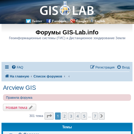
Twitter
Facebook
Google+
English
Форумы GIS-Lab.info
Геоинформационные системы (ГИС) и Дистанционное зондирование Земли
FAQ
Регистрация
Вход
На главную
Список форумов
Arcview GIS
Правила форума
Новая тема
Страница
1
из
7
1
2
3
4
5
7
След.
301 тема
…
Темы