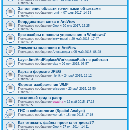
Ответы:
6
Заполнение области точечными объектами
Последнее сообщение
romir
«
07 фев 2017, 14:33
Ответы:
1
Координатная сетка в ArcView
Последнее сообщение
Geol
«
20 янв 2017, 13:25
Ответы:
5
Кракозябры в панели управления в Windows7
Последнее сообщение
jerry-maori
«
29 май 2016, 17:47
Ответы:
2
Элементы залегания в ArcView
Последнее сообщение
Александра
«
05 май 2016, 08:28
Layer.findAndReplaceWorkspacePath не работает
Последнее сообщение
vitte
«
09 сен 2015, 06:57
Карта в формате JPEG
Последнее сообщение
_lenik
«
24 май 2015, 13:12
Ответы:
3
Формат изображения WMF
Последнее сообщение
ericsson
«
23 май 2015, 23:50
Ответы:
1
текстовый грид в растр
Последнее сообщение
esasha
«
12 май 2015, 17:13
Ответы:
5
ГИС в сейсмологии (Spatial Analyst)
Последнее сообщение
womak
«
15 янв 2015, 17:15
Как отвязать файлы проекта от диска??
Последнее сообщение
Geol
«
27 окт 2014, 14:11