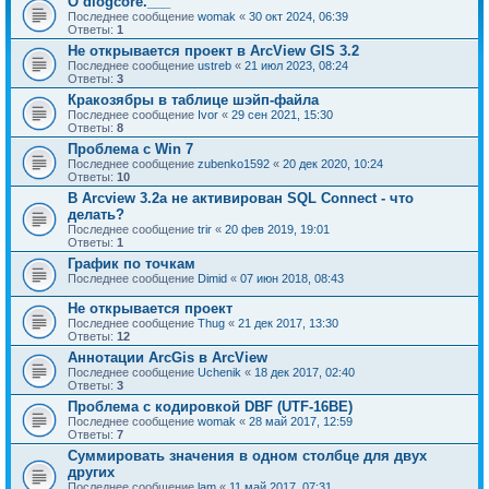
О dlogcore.___
Последнее сообщение
womak
«
30 окт 2024, 06:39
Ответы:
1
Не открывается проект в ArcView GIS 3.2
Последнее сообщение
ustreb
«
21 июл 2023, 08:24
Ответы:
3
Кракозябры в таблице шэйп-файла
Последнее сообщение
Ivor
«
29 сен 2021, 15:30
Ответы:
8
Проблема с Win 7
Последнее сообщение
zubenko1592
«
20 дек 2020, 10:24
Ответы:
10
В Arcview 3.2a не активирован SQL Connect - что
делать?
Последнее сообщение
trir
«
20 фев 2019, 19:01
Ответы:
1
График по точкам
Последнее сообщение
Dimid
«
07 июн 2018, 08:43
Не открывается проект
Последнее сообщение
Thug
«
21 дек 2017, 13:30
Ответы:
12
Аннотации ArcGis в ArcView
Последнее сообщение
Uchenik
«
18 дек 2017, 02:40
Ответы:
3
Проблема с кодировкой DBF (UTF-16BE)
Последнее сообщение
womak
«
28 май 2017, 12:59
Ответы:
7
Суммировать значения в одном столбце для двух
других
Последнее сообщение
lam
«
11 май 2017, 07:31