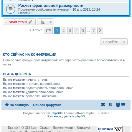
Расчет фрактальной размерности
Последнее сообщение
jerry-maori
«
10 апр 2013, 10:24
Ответы:
5
Новая тема
Страница
1
из
7
1
2
3
4
5
7
След.
301 тема
…
Перейти
КТО СЕЙЧАС НА КОНФЕРЕНЦИИ
Сейчас этот форум просматривают: нет зарегистрированных пользователей и 4
гостя
ПРАВА ДОСТУПА
Вы
не можете
начинать темы
Вы
не можете
отвечать на сообщения
Вы
не можете
редактировать свои сообщения
Вы
не можете
удалять свои сообщения
Вы
не можете
добавлять вложения
На главную
Список форумов
Создано на основе
phpBB
® Forum Software © phpBB Limited
Русская поддержка phpBB
English
О GIS-Lab
Статьи
Документация
Контакты
Участие
Форум
(все)
Вики
Блог
IRC