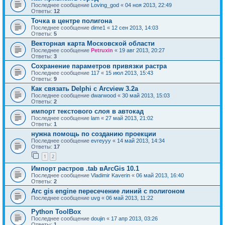
Последнее сообщение
Loving_god
«
04 ноя 2013, 22:49
Ответы:
12
Точка в центре полигона
Последнее сообщение
dime1
«
12 сен 2013, 14:03
Ответы:
5
Векторная карта Московской области
Последнее сообщение
Petruxin
«
19 авг 2013, 20:27
Ответы:
3
Сохранение параметров привязки растра
Последнее сообщение
117
«
15 июл 2013, 15:43
Ответы:
9
Как связать Delphi с Arcview 3.2a
Последнее сообщение
dwarwood
«
30 май 2013, 15:03
Ответы:
2
импорт текстового слоя в автокад
Последнее сообщение
lam
«
27 май 2013, 21:02
Ответы:
1
нужна помощь по созданию проекции
Последнее сообщение
evreyyy
«
14 май 2013, 14:34
Ответы:
17
1
2
Импорт растров .tab вArcGis 10.1
Последнее сообщение
Vladimir Kaverin
«
06 май 2013, 16:40
Ответы:
2
Arc gis engine пересечение линий с полигоном
Последнее сообщение
uvg
«
06 май 2013, 11:22
Python ToolBox
Последнее сообщение
doujin
«
17 апр 2013, 03:26
Ответы:
1