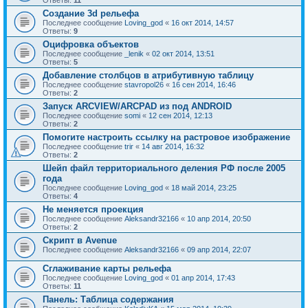
Ответы:
11
Создание 3d рельефа
Последнее сообщение
Loving_god
«
16 окт 2014, 14:57
Ответы:
9
Оцифровка объектов
Последнее сообщение
_lenik
«
02 окт 2014, 13:51
Ответы:
5
Добавление столбцов в атрибутивную таблицу
Последнее сообщение
stavropol26
«
16 сен 2014, 16:46
Ответы:
2
Запуск ARCVIEW/ARCPAD из под ANDROID
Последнее сообщение
somi
«
12 сен 2014, 12:13
Ответы:
2
Помогите настроить ссылку на растровое изображение
Последнее сообщение
trir
«
14 авг 2014, 16:32
Ответы:
2
Шейп файл территориального деления РФ после 2005
года
Последнее сообщение
Loving_god
«
18 май 2014, 23:25
Ответы:
4
Не меняется проекция
Последнее сообщение
Aleksandr32166
«
10 апр 2014, 20:50
Ответы:
2
Скрипт в Avenue
Последнее сообщение
Aleksandr32166
«
09 апр 2014, 22:07
Сглаживание карты рельефа
Последнее сообщение
Loving_god
«
01 апр 2014, 17:43
Ответы:
11
Панель: Таблица содержания