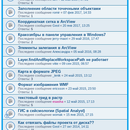
Ответы:
6
Заполнение области точечными объектами
Последнее сообщение
romir
«
07 фев 2017, 14:33
Ответы:
1
Координатная сетка в ArcView
Последнее сообщение
Geol
«
20 янв 2017, 13:25
Ответы:
5
Кракозябры в панели управления в Windows7
Последнее сообщение
jerry-maori
«
29 май 2016, 17:47
Ответы:
2
Элементы залегания в ArcView
Последнее сообщение
Александра
«
05 май 2016, 08:28
Layer.findAndReplaceWorkspacePath не работает
Последнее сообщение
vitte
«
09 сен 2015, 06:57
Карта в формате JPEG
Последнее сообщение
_lenik
«
24 май 2015, 13:12
Ответы:
3
Формат изображения WMF
Последнее сообщение
ericsson
«
23 май 2015, 23:50
Ответы:
1
текстовый грид в растр
Последнее сообщение
esasha
«
12 май 2015, 17:13
Ответы:
5
ГИС в сейсмологии (Spatial Analyst)
Последнее сообщение
womak
«
15 янв 2015, 17:15
Как отвязать файлы проекта от диска??
Последнее сообщение
Geol
«
27 окт 2014, 14:11