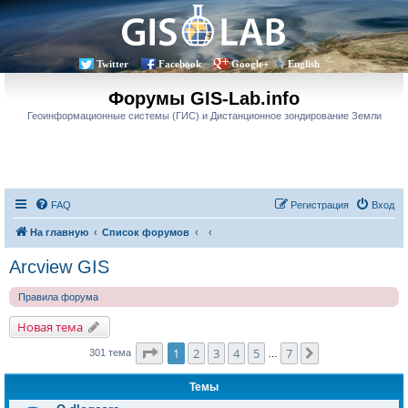
Twitter
Facebook
Google+
English
Форумы GIS-Lab.info
Геоинформационные системы (ГИС) и Дистанционное зондирование Земли
FAQ
Регистрация
Вход
На главную
Список форумов
Arcview GIS
Правила форума
Новая тема
Страница
1
из
7
1
2
3
4
5
7
След.
301 тема
…
Темы