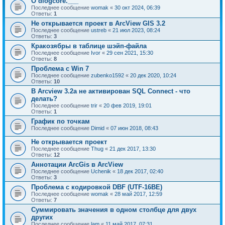
О dlogcore.___
Последнее сообщение
womak
«
30 окт 2024, 06:39
Ответы:
1
Не открывается проект в ArcView GIS 3.2
Последнее сообщение
ustreb
«
21 июл 2023, 08:24
Ответы:
3
Кракозябры в таблице шэйп-файла
Последнее сообщение
Ivor
«
29 сен 2021, 15:30
Ответы:
8
Проблема с Win 7
Последнее сообщение
zubenko1592
«
20 дек 2020, 10:24
Ответы:
10
В Arcview 3.2a не активирован SQL Connect - что
делать?
Последнее сообщение
trir
«
20 фев 2019, 19:01
Ответы:
1
График по точкам
Последнее сообщение
Dimid
«
07 июн 2018, 08:43
Не открывается проект
Последнее сообщение
Thug
«
21 дек 2017, 13:30
Ответы:
12
Аннотации ArcGis в ArcView
Последнее сообщение
Uchenik
«
18 дек 2017, 02:40
Ответы:
3
Проблема с кодировкой DBF (UTF-16BE)
Последнее сообщение
womak
«
28 май 2017, 12:59
Ответы:
7
Суммировать значения в одном столбце для двух
других
Последнее сообщение
lam
«
11 май 2017, 07:31