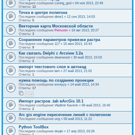
Последнее сообщение
Loving_god
«
04 ноя 2013, 22:49
Ответы:
12
Точка в центре полигона
Последнее сообщение
dime1
«
12 сен 2013, 14:03
Ответы:
5
Векторная карта Московской области
Последнее сообщение
Petruxin
«
19 авг 2013, 20:27
Ответы:
3
Сохранение параметров привязки растра
Последнее сообщение
117
«
15 июл 2013, 15:43
Ответы:
9
Как связать Delphi с Arcview 3.2a
Последнее сообщение
dwarwood
«
30 май 2013, 15:03
Ответы:
2
импорт текстового слоя в автокад
Последнее сообщение
lam
«
27 май 2013, 21:02
Ответы:
1
нужна помощь по созданию проекции
Последнее сообщение
evreyyy
«
14 май 2013, 14:34
Ответы:
17
1
2
Импорт растров .tab вArcGis 10.1
Последнее сообщение
Vladimir Kaverin
«
06 май 2013, 16:40
Ответы:
2
Arc gis engine пересечение линий с полигоном
Последнее сообщение
uvg
«
06 май 2013, 11:22
Python ToolBox
Последнее сообщение
doujin
«
17 апр 2013, 03:26
Ответы:
1