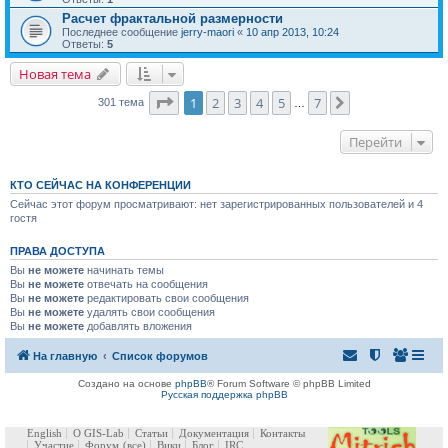
Расчет фрактальной размерности
Последнее сообщение
jerry-maori
«
10 апр 2013, 10:24
Ответы:
5
Новая тема
Страница
1
из
7
1
2
3
4
5
7
След.
301 тема
…
Перейти
КТО СЕЙЧАС НА КОНФЕРЕНЦИИ
Сейчас этот форум просматривают: нет зарегистрированных пользователей и 4
гостя
ПРАВА ДОСТУПА
Вы
не можете
начинать темы
Вы
не можете
отвечать на сообщения
Вы
не можете
редактировать свои сообщения
Вы
не можете
удалять свои сообщения
Вы
не можете
добавлять вложения
На главную
Список форумов
Создано на основе
phpBB
® Forum Software © phpBB Limited
Русская поддержка phpBB
English
О GIS-Lab
Статьи
Документация
Контакты
Участие
Форум
(все)
Вики
Блог
IRC