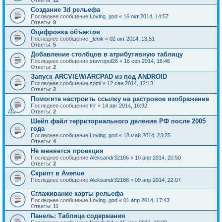
Ответы:
11
Создание 3d рельефа
Последнее сообщение
Loving_god
«
16 окт 2014, 14:57
Ответы:
9
Оцифровка объектов
Последнее сообщение
_lenik
«
02 окт 2014, 13:51
Ответы:
5
Добавление столбцов в атрибутивную таблицу
Последнее сообщение
stavropol26
«
16 сен 2014, 16:46
Ответы:
2
Запуск ARCVIEW/ARCPAD из под ANDROID
Последнее сообщение
somi
«
12 сен 2014, 12:13
Ответы:
2
Помогите настроить ссылку на растровое изображение
Последнее сообщение
trir
«
14 авг 2014, 16:32
Ответы:
2
Шейп файл территориального деления РФ после 2005
года
Последнее сообщение
Loving_god
«
18 май 2014, 23:25
Ответы:
4
Не меняется проекция
Последнее сообщение
Aleksandr32166
«
10 апр 2014, 20:50
Ответы:
2
Скрипт в Avenue
Последнее сообщение
Aleksandr32166
«
09 апр 2014, 22:07
Сглаживание карты рельефа
Последнее сообщение
Loving_god
«
01 апр 2014, 17:43
Ответы:
11
Панель: Таблица содержания