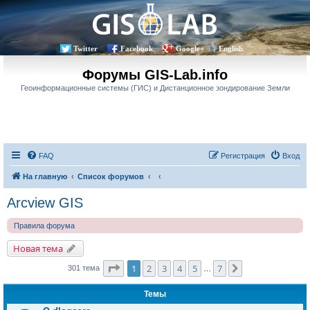
Twitter
Facebook
Google+
English
Форумы GIS-Lab.info
Геоинформационные системы (ГИС) и Дистанционное зондирование Земли
FAQ
Регистрация
Вход
На главную
Список форумов
Arcview GIS
Правила форума
Новая тема
Страница
1
из
7
1
2
3
4
5
7
След.
301 тема
…
Темы