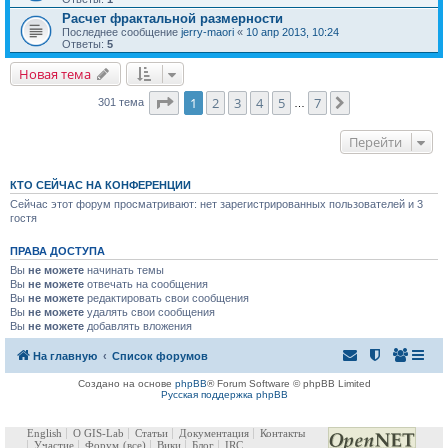
Расчет фрактальной размерности
Последнее сообщение
jerry-maori
«
10 апр 2013, 10:24
Ответы:
5
Новая тема
Страница
1
из
7
1
2
3
4
5
7
След.
301 тема
…
Перейти
КТО СЕЙЧАС НА КОНФЕРЕНЦИИ
Сейчас этот форум просматривают: нет зарегистрированных пользователей и 3
гостя
ПРАВА ДОСТУПА
Вы
не можете
начинать темы
Вы
не можете
отвечать на сообщения
Вы
не можете
редактировать свои сообщения
Вы
не можете
удалять свои сообщения
Вы
не можете
добавлять вложения
На главную
Список форумов
Создано на основе
phpBB
® Forum Software © phpBB Limited
Русская поддержка phpBB
English
О GIS-Lab
Статьи
Документация
Контакты
Участие
Форум
(все)
Вики
Блог
IRC