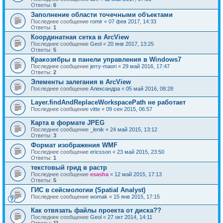
Ответы:
6
Заполнение области точечными объектами
Последнее сообщение
romir
«
07 фев 2017, 14:33
Ответы:
1
Координатная сетка в ArcView
Последнее сообщение
Geol
«
20 янв 2017, 13:25
Ответы:
5
Кракозябры в панели управления в Windows7
Последнее сообщение
jerry-maori
«
29 май 2016, 17:47
Ответы:
2
Элементы залегания в ArcView
Последнее сообщение
Александра
«
05 май 2016, 08:28
Layer.findAndReplaceWorkspacePath не работает
Последнее сообщение
vitte
«
09 сен 2015, 06:57
Карта в формате JPEG
Последнее сообщение
_lenik
«
24 май 2015, 13:12
Ответы:
3
Формат изображения WMF
Последнее сообщение
ericsson
«
23 май 2015, 23:50
Ответы:
1
текстовый грид в растр
Последнее сообщение
esasha
«
12 май 2015, 17:13
Ответы:
5
ГИС в сейсмологии (Spatial Analyst)
Последнее сообщение
womak
«
15 янв 2015, 17:15
Как отвязать файлы проекта от диска??
Последнее сообщение
Geol
«
27 окт 2014, 14:11