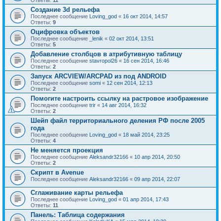
Ответы:
11
Создание 3d рельефа
Последнее сообщение
Loving_god
«
16 окт 2014, 14:57
Ответы:
9
Оцифровка объектов
Последнее сообщение
_lenik
«
02 окт 2014, 13:51
Ответы:
5
Добавление столбцов в атрибутивную таблицу
Последнее сообщение
stavropol26
«
16 сен 2014, 16:46
Ответы:
2
Запуск ARCVIEW/ARCPAD из под ANDROID
Последнее сообщение
somi
«
12 сен 2014, 12:13
Ответы:
2
Помогите настроить ссылку на растровое изображение
Последнее сообщение
trir
«
14 авг 2014, 16:32
Ответы:
2
Шейп файл территориального деления РФ после 2005
года
Последнее сообщение
Loving_god
«
18 май 2014, 23:25
Ответы:
4
Не меняется проекция
Последнее сообщение
Aleksandr32166
«
10 апр 2014, 20:50
Ответы:
2
Скрипт в Avenue
Последнее сообщение
Aleksandr32166
«
09 апр 2014, 22:07
Сглаживание карты рельефа
Последнее сообщение
Loving_god
«
01 апр 2014, 17:43
Ответы:
11
Панель: Таблица содержания