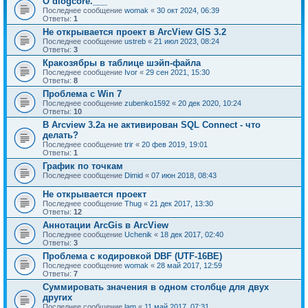
О dlogcore.___
Последнее сообщение
womak
«
30 окт 2024, 06:39
Ответы:
1
Не открывается проект в ArcView GIS 3.2
Последнее сообщение
ustreb
«
21 июл 2023, 08:24
Ответы:
3
Кракозябры в таблице шэйп-файла
Последнее сообщение
Ivor
«
29 сен 2021, 15:30
Ответы:
8
Проблема с Win 7
Последнее сообщение
zubenko1592
«
20 дек 2020, 10:24
Ответы:
10
В Arcview 3.2a не активирован SQL Connect - что
делать?
Последнее сообщение
trir
«
20 фев 2019, 19:01
Ответы:
1
График по точкам
Последнее сообщение
Dimid
«
07 июн 2018, 08:43
Не открывается проект
Последнее сообщение
Thug
«
21 дек 2017, 13:30
Ответы:
12
Аннотации ArcGis в ArcView
Последнее сообщение
Uchenik
«
18 дек 2017, 02:40
Ответы:
3
Проблема с кодировкой DBF (UTF-16BE)
Последнее сообщение
womak
«
28 май 2017, 12:59
Ответы:
7
Суммировать значения в одном столбце для двух
других
Последнее сообщение
lam
«
11 май 2017, 07:31