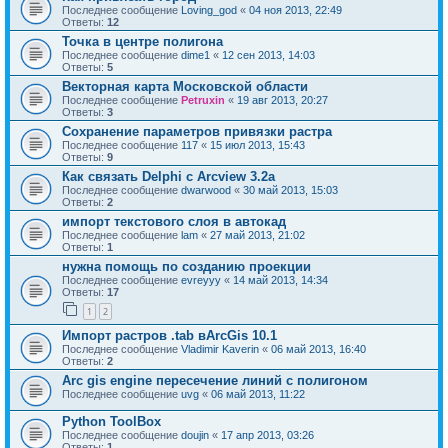
Последнее сообщение
Loving_god
«
04 ноя 2013, 22:49
Ответы:
12
Точка в центре полигона
Последнее сообщение
dime1
«
12 сен 2013, 14:03
Ответы:
5
Векторная карта Московской области
Последнее сообщение
Petruxin
«
19 авг 2013, 20:27
Ответы:
3
Сохранение параметров привязки растра
Последнее сообщение
117
«
15 июл 2013, 15:43
Ответы:
9
Как связать Delphi с Arcview 3.2a
Последнее сообщение
dwarwood
«
30 май 2013, 15:03
Ответы:
2
импорт текстового слоя в автокад
Последнее сообщение
lam
«
27 май 2013, 21:02
Ответы:
1
нужна помощь по созданию проекции
Последнее сообщение
evreyyy
«
14 май 2013, 14:34
Ответы:
17
1
2
Импорт растров .tab вArcGis 10.1
Последнее сообщение
Vladimir Kaverin
«
06 май 2013, 16:40
Ответы:
2
Arc gis engine пересечение линий с полигоном
Последнее сообщение
uvg
«
06 май 2013, 11:22
Python ToolBox
Последнее сообщение
doujin
«
17 апр 2013, 03:26
Ответы:
1