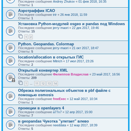
Последнее сообщение
Andrey Zhukov
«
01 фев 2018, 16:35
Ответы:
1
Аэротраффик ICAO
Последнее сообщение
trir
«
26 янв 2018, 11:59
Ответы:
1
Установка Python-модулей osgeo и pandas под Windows
Последнее сообщение
jerry-maori
«
22 дек 2017, 19:46
Ответы:
15
1
2
Python. Geopandas. Colormap
Последнее сообщение
jerry-maori
«
21 окт 2017, 18:47
Ответы:
5
location/allocation в открытых ГИС
Последнее сообщение
Mitrich
«
17 июл 2017, 23:26
Ответы:
2
Открытый конвертер XML
Последнее сообщение
Филиппов Владислав
«
23 май 2017, 16:56
Ответы:
209
1
11
12
13
14
…
Обрезка полигональных объектов в pbf файле с
помощью osmosis
Последнее сообщение
freeExec
«
12 май 2017, 10:34
Ответы:
1
проекции в openlayers 4
Последнее сообщение
a77x7
«
12 апр 2017, 15:00
Ответы:
7
в geopandas Чукотка "улетает" влево
Последнее сообщение
needdata
«
12 мар 2017, 18:39
Ответы:
5