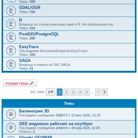
Темы:
268
GDAL/OGR
Темы:
316
R
Вопросы по статистическому пакету R. Не обязательно гео.
Темы:
314
PostGIS/PostgreSQL
Темы:
269
EasyTrace
Обсуждение бесплатной версии EasyTrace
Темы:
163
SAGA
Вопросы и ответы по ГИС SAGA
Темы:
51
Новая тема
Страница
1
из
7
1
2
3
4
5
7
След.
341 тема
…
Темы
Батиметрия 3D
Последнее сообщение
SABITS
«
13 июл 2025, 12:23
GEE медленно работает на ноутбуке
Последнее сообщение
artterrm
«
24 апр 2025, 11:29
Ответы:
2
Шрифт GEOMAP