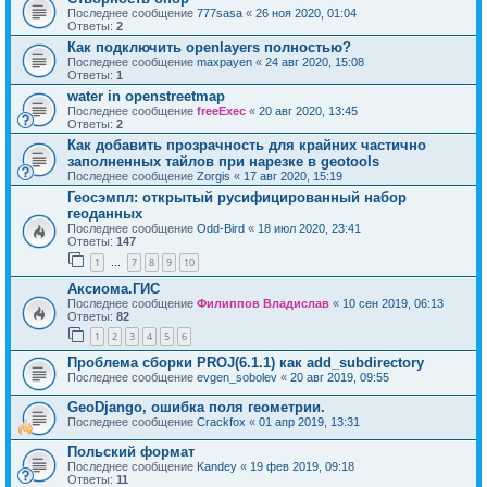
Последнее сообщение
777sasa
«
26 ноя 2020, 01:04
Ответы:
2
Как подключить openlayers полностью?
Последнее сообщение
maxpayen
«
24 авг 2020, 15:08
Ответы:
1
water in openstreetmap
Последнее сообщение
freeExec
«
20 авг 2020, 13:45
Ответы:
2
Как добавить прозрачность для крайних частично
заполненных тайлов при нарезке в geotools
Последнее сообщение
Zorgis
«
17 авг 2020, 15:19
Геосэмпл: открытый русифицированный набор
геоданных
Последнее сообщение
Odd-Bird
«
18 июл 2020, 23:41
Ответы:
147
1
7
8
9
10
…
Аксиома.ГИС
Последнее сообщение
Филиппов Владислав
«
10 сен 2019, 06:13
Ответы:
82
1
2
3
4
5
6
Проблема сборки PROJ(6.1.1) как add_subdirectory
Последнее сообщение
evgen_sobolev
«
20 авг 2019, 09:55
GeoDjango, ошибка поля геометрии.
Последнее сообщение
Crackfox
«
01 апр 2019, 13:31
Польский формат
Последнее сообщение
Kandey
«
19 фев 2019, 09:18
Ответы:
11