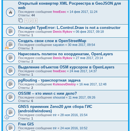
Открытый конвертер XML Росреестра в GeoJSON для
web
Последнее сообщение
freeExec
«
14 фев 2017, 11:24
Ответы:
44
1
2
3
Uncaught TypeError: L.Control.Draw is not a constructor
Последнее сообщение
Denis Rykov
«
06 фев 2017, 09:18
Ответы:
1
Создать свои слои в OpenStreetMap
Последнее сообщение
sayaton
«
30 янв 2017, 09:54
Ответы:
3
Нарисовать полигон по координатам, OpenLayers
Последнее сообщение
Denis Rykov
«
27 янв 2017, 23:14
Ответы:
2
Выделение объектов OSM курсором в OpenLayers
Последнее сообщение
freeExec
«
24 янв 2017, 14:37
Ответы:
1
pgRouting - транспортная задача
Последнее сообщение
KolesovDmitry
«
16 янв 2017, 12:48
Ответы:
2
OSSIM -- кто имел с ним дело?
Последнее сообщение
shoustal
«
11 янв 2017, 09:26
Ответы:
6
GNSS приемник Zeno20 для сбора ГИС
(android/windows)
Последнее сообщение
trir
«
28 ноя 2016, 15:54
Ответы:
1
Free GIS
Последнее сообщение
trir
«
24 ноя 2016, 10:52