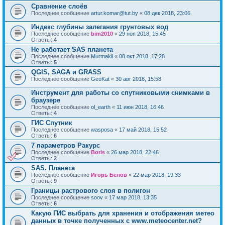
Сравнение слоёв
Последнее сообщение
artur.komar@tut.by
«
08 дек 2018, 23:06
Индекс глубины залегания грунтовых вод
Последнее сообщение
bim2010
«
29 ноя 2018, 15:45
Ответы:
4
Не работает SAS планета
Последнее сообщение
Murmakil
«
08 окт 2018, 17:28
Ответы:
5
QGIS, SAGA и GRASS
Последнее сообщение
GeoKat
«
30 авг 2018, 15:58
Инструмент для работы со спутниковыми снимками в
браузере
Последнее сообщение
ol_earth
«
11 июн 2018, 16:46
Ответы:
4
ГИС Спутник
Последнее сообщение
wasposa
«
17 май 2018, 15:52
Ответы:
6
7 параметров Ракурс
Последнее сообщение
Boris
«
26 мар 2018, 22:46
Ответы:
2
SAS. Планета
Последнее сообщение
Игорь Белов
«
22 мар 2018, 19:33
Ответы:
9
Границы растрового слоя в полигон
Последнее сообщение
soov
«
17 мар 2018, 13:35
Ответы:
6
Какую ГИС выбрать для хранения и отображения метео
данных в точке полученных с www.meteocenter.net?