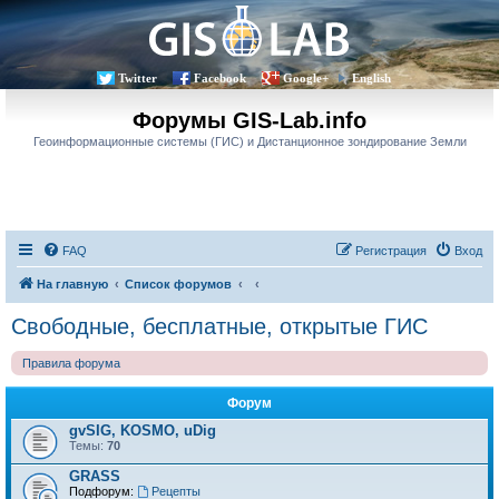
Twitter
Facebook
Google+
English
Форумы GIS-Lab.info
Геоинформационные системы (ГИС) и Дистанционное зондирование Земли
FAQ
Регистрация
Вход
На главную
Список форумов
Свободные, бесплатные, открытые ГИС
Правила форума
Форум
gvSIG, KOSMO, uDig
Темы:
70
GRASS
Подфорум:
Рецепты