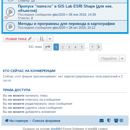
Ответы:
13
Пропуск "name:ru" в GIS Lab ESRI Shape (для нек.
объектoв)
Последнее сообщение
glax2020
«
08 ноя 2016, 14:39
Ответы:
2
Методы и программы для перевода в картографии
Последнее сообщение
glax2020
«
28 окт 2016, 15:12
Новая тема
Страница
1
из
7
1
2
3
4
5
7
След.
341 тема
…
Перейти
КТО СЕЙЧАС НА КОНФЕРЕНЦИИ
Сейчас этот форум просматривают: нет зарегистрированных пользователей и 2
гостя
ПРАВА ДОСТУПА
Вы
не можете
начинать темы
Вы
не можете
отвечать на сообщения
Вы
не можете
редактировать свои сообщения
Вы
не можете
удалять свои сообщения
Вы
не можете
добавлять вложения
На главную
Список форумов
Создано на основе
phpBB
® Forum Software © phpBB Limited