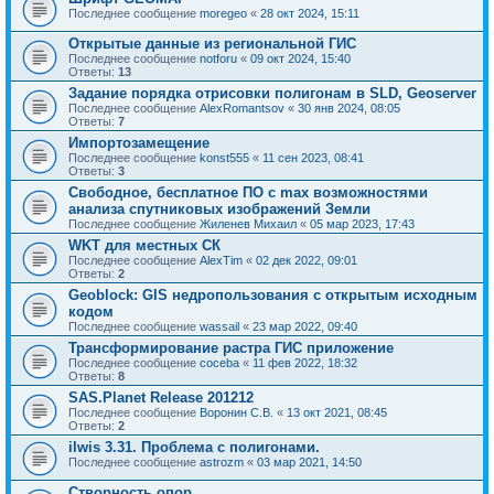
Последнее сообщение
moregeo
«
28 окт 2024, 15:11
Открытые данные из региональной ГИС
Последнее сообщение
notforu
«
09 окт 2024, 15:40
Ответы:
13
Задание порядка отрисовки полигонам в SLD, Geoserver
Последнее сообщение
AlexRomantsov
«
30 янв 2024, 08:05
Ответы:
7
Импортозамещение
Последнее сообщение
konst555
«
11 сен 2023, 08:41
Ответы:
3
Свободное, бесплатное ПО с max возможностями
анализа спутниковых изображений Земли
Последнее сообщение
Жиленев Михаил
«
05 мар 2023, 17:43
WKT для местных СК
Последнее сообщение
AlexTim
«
02 дек 2022, 09:01
Ответы:
2
Geoblock: GIS недропользования с открытым исходным
кодом
Последнее сообщение
wassail
«
23 мар 2022, 09:40
Трансформирование растра ГИС приложение
Последнее сообщение
coceba
«
11 фев 2022, 18:32
Ответы:
8
SAS.Planet Release 201212
Последнее сообщение
Воронин С.В.
«
13 окт 2021, 08:45
Ответы:
2
ilwis 3.31. Проблема с полигонами.
Последнее сообщение
astrozm
«
03 мар 2021, 14:50
Створность опор