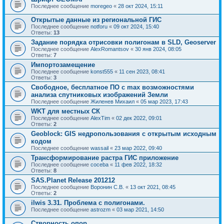
Последнее сообщение
moregeo
«
28 окт 2024, 15:11
Открытые данные из региональной ГИС
Последнее сообщение
notforu
«
09 окт 2024, 15:40
Ответы:
13
Задание порядка отрисовки полигонам в SLD, Geoserver
Последнее сообщение
AlexRomantsov
«
30 янв 2024, 08:05
Ответы:
7
Импортозамещение
Последнее сообщение
konst555
«
11 сен 2023, 08:41
Ответы:
3
Свободное, бесплатное ПО с max возможностями
анализа спутниковых изображений Земли
Последнее сообщение
Жиленев Михаил
«
05 мар 2023, 17:43
WKT для местных СК
Последнее сообщение
AlexTim
«
02 дек 2022, 09:01
Ответы:
2
Geoblock: GIS недропользования с открытым исходным
кодом
Последнее сообщение
wassail
«
23 мар 2022, 09:40
Трансформирование растра ГИС приложение
Последнее сообщение
coceba
«
11 фев 2022, 18:32
Ответы:
8
SAS.Planet Release 201212
Последнее сообщение
Воронин С.В.
«
13 окт 2021, 08:45
Ответы:
2
ilwis 3.31. Проблема с полигонами.
Последнее сообщение
astrozm
«
03 мар 2021, 14:50
Створность опор