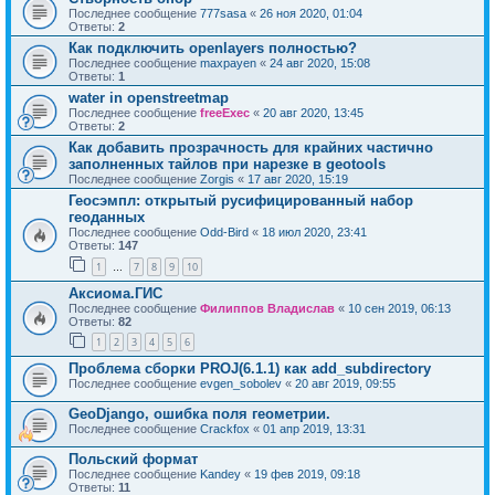
Последнее сообщение
777sasa
«
26 ноя 2020, 01:04
Ответы:
2
Как подключить openlayers полностью?
Последнее сообщение
maxpayen
«
24 авг 2020, 15:08
Ответы:
1
water in openstreetmap
Последнее сообщение
freeExec
«
20 авг 2020, 13:45
Ответы:
2
Как добавить прозрачность для крайних частично
заполненных тайлов при нарезке в geotools
Последнее сообщение
Zorgis
«
17 авг 2020, 15:19
Геосэмпл: открытый русифицированный набор
геоданных
Последнее сообщение
Odd-Bird
«
18 июл 2020, 23:41
Ответы:
147
1
7
8
9
10
…
Аксиома.ГИС
Последнее сообщение
Филиппов Владислав
«
10 сен 2019, 06:13
Ответы:
82
1
2
3
4
5
6
Проблема сборки PROJ(6.1.1) как add_subdirectory
Последнее сообщение
evgen_sobolev
«
20 авг 2019, 09:55
GeoDjango, ошибка поля геометрии.
Последнее сообщение
Crackfox
«
01 апр 2019, 13:31
Польский формат
Последнее сообщение
Kandey
«
19 фев 2019, 09:18
Ответы:
11