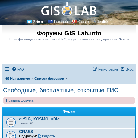
Twitter
Facebook
Google+
English
Форумы GIS-Lab.info
Геоинформационные системы (ГИС) и Дистанционное зондирование Земли
FAQ
Регистрация
Вход
На главную
Список форумов
Свободные, бесплатные, открытые ГИС
Правила форума
Форум
gvSIG, KOSMO, uDig
Темы:
70
GRASS
Подфорум:
Рецепты