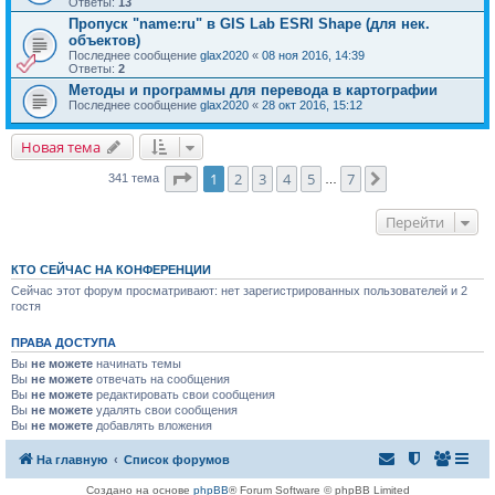
Ответы:
13
Пропуск "name:ru" в GIS Lab ESRI Shape (для нек.
объектoв)
Последнее сообщение
glax2020
«
08 ноя 2016, 14:39
Ответы:
2
Методы и программы для перевода в картографии
Последнее сообщение
glax2020
«
28 окт 2016, 15:12
Новая тема
Страница
1
из
7
1
2
3
4
5
7
След.
341 тема
…
Перейти
КТО СЕЙЧАС НА КОНФЕРЕНЦИИ
Сейчас этот форум просматривают: нет зарегистрированных пользователей и 2
гостя
ПРАВА ДОСТУПА
Вы
не можете
начинать темы
Вы
не можете
отвечать на сообщения
Вы
не можете
редактировать свои сообщения
Вы
не можете
удалять свои сообщения
Вы
не можете
добавлять вложения
На главную
Список форумов
Создано на основе
phpBB
® Forum Software © phpBB Limited