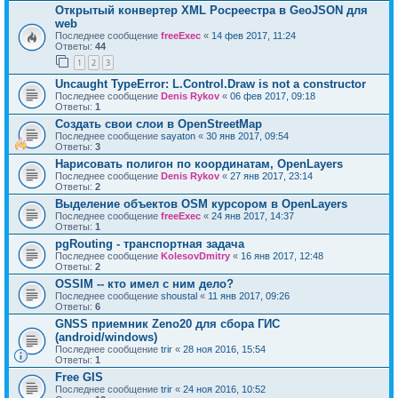
Открытый конвертер XML Росреестра в GeoJSON для
web
Последнее сообщение
freeExec
«
14 фев 2017, 11:24
Ответы:
44
1
2
3
Uncaught TypeError: L.Control.Draw is not a constructor
Последнее сообщение
Denis Rykov
«
06 фев 2017, 09:18
Ответы:
1
Создать свои слои в OpenStreetMap
Последнее сообщение
sayaton
«
30 янв 2017, 09:54
Ответы:
3
Нарисовать полигон по координатам, OpenLayers
Последнее сообщение
Denis Rykov
«
27 янв 2017, 23:14
Ответы:
2
Выделение объектов OSM курсором в OpenLayers
Последнее сообщение
freeExec
«
24 янв 2017, 14:37
Ответы:
1
pgRouting - транспортная задача
Последнее сообщение
KolesovDmitry
«
16 янв 2017, 12:48
Ответы:
2
OSSIM -- кто имел с ним дело?
Последнее сообщение
shoustal
«
11 янв 2017, 09:26
Ответы:
6
GNSS приемник Zeno20 для сбора ГИС
(android/windows)
Последнее сообщение
trir
«
28 ноя 2016, 15:54
Ответы:
1
Free GIS
Последнее сообщение
trir
«
24 ноя 2016, 10:52