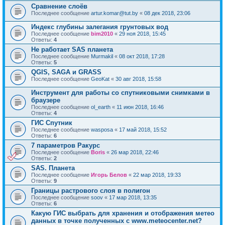
Сравнение слоёв
Последнее сообщение
artur.komar@tut.by
«
08 дек 2018, 23:06
Индекс глубины залегания грунтовых вод
Последнее сообщение
bim2010
«
29 ноя 2018, 15:45
Ответы:
4
Не работает SAS планета
Последнее сообщение
Murmakil
«
08 окт 2018, 17:28
Ответы:
5
QGIS, SAGA и GRASS
Последнее сообщение
GeoKat
«
30 авг 2018, 15:58
Инструмент для работы со спутниковыми снимками в
браузере
Последнее сообщение
ol_earth
«
11 июн 2018, 16:46
Ответы:
4
ГИС Спутник
Последнее сообщение
wasposa
«
17 май 2018, 15:52
Ответы:
6
7 параметров Ракурс
Последнее сообщение
Boris
«
26 мар 2018, 22:46
Ответы:
2
SAS. Планета
Последнее сообщение
Игорь Белов
«
22 мар 2018, 19:33
Ответы:
9
Границы растрового слоя в полигон
Последнее сообщение
soov
«
17 мар 2018, 13:35
Ответы:
6
Какую ГИС выбрать для хранения и отображения метео
данных в точке полученных с www.meteocenter.net?