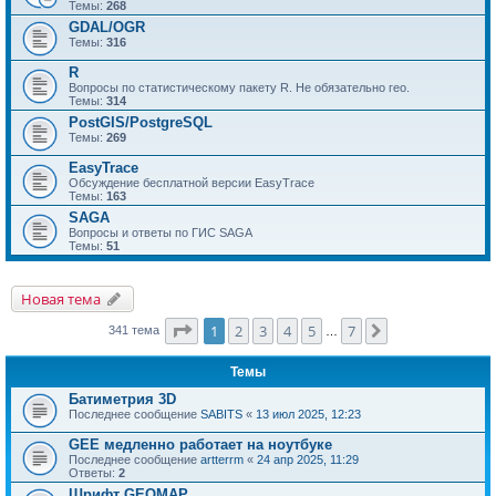
Темы:
268
GDAL/OGR
Темы:
316
R
Вопросы по статистическому пакету R. Не обязательно гео.
Темы:
314
PostGIS/PostgreSQL
Темы:
269
EasyTrace
Обсуждение бесплатной версии EasyTrace
Темы:
163
SAGA
Вопросы и ответы по ГИС SAGA
Темы:
51
Новая тема
Страница
1
из
7
1
2
3
4
5
7
След.
341 тема
…
Темы
Батиметрия 3D
Последнее сообщение
SABITS
«
13 июл 2025, 12:23
GEE медленно работает на ноутбуке
Последнее сообщение
artterrm
«
24 апр 2025, 11:29
Ответы:
2
Шрифт GEOMAP