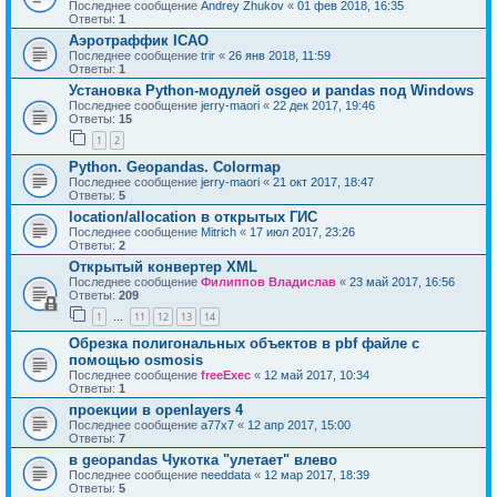
Последнее сообщение
Andrey Zhukov
«
01 фев 2018, 16:35
Ответы:
1
Аэротраффик ICAO
Последнее сообщение
trir
«
26 янв 2018, 11:59
Ответы:
1
Установка Python-модулей osgeo и pandas под Windows
Последнее сообщение
jerry-maori
«
22 дек 2017, 19:46
Ответы:
15
1
2
Python. Geopandas. Colormap
Последнее сообщение
jerry-maori
«
21 окт 2017, 18:47
Ответы:
5
location/allocation в открытых ГИС
Последнее сообщение
Mitrich
«
17 июл 2017, 23:26
Ответы:
2
Открытый конвертер XML
Последнее сообщение
Филиппов Владислав
«
23 май 2017, 16:56
Ответы:
209
1
11
12
13
14
…
Обрезка полигональных объектов в pbf файле с
помощью osmosis
Последнее сообщение
freeExec
«
12 май 2017, 10:34
Ответы:
1
проекции в openlayers 4
Последнее сообщение
a77x7
«
12 апр 2017, 15:00
Ответы:
7
в geopandas Чукотка "улетает" влево
Последнее сообщение
needdata
«
12 мар 2017, 18:39
Ответы:
5