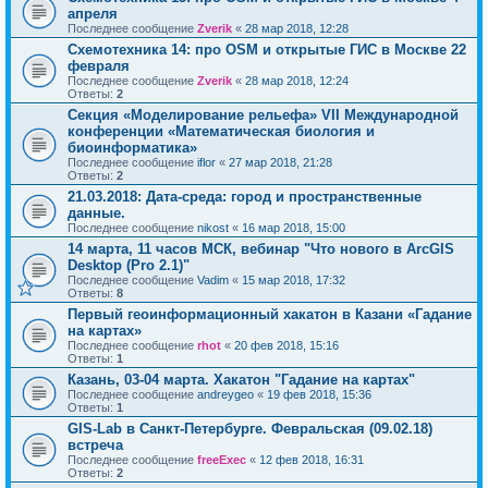
апреля
Последнее сообщение
Zverik
«
28 мар 2018, 12:28
Cхемотехника 14: про OSM и открытые ГИС в Москве 22
февраля
Последнее сообщение
Zverik
«
28 мар 2018, 12:24
Ответы:
2
Секция «Моделирование рельефа» VII Международной
конференции «Математическая биология и
биоинформатика»
Последнее сообщение
iflor
«
27 мар 2018, 21:28
Ответы:
2
21.03.2018: Дата-среда: город и пространственные
данные.
Последнее сообщение
nikost
«
16 мар 2018, 15:00
14 марта, 11 часов МСК, вебинар "Что нового в ArcGIS
Desktop (Pro 2.1)"
Последнее сообщение
Vadim
«
15 мар 2018, 17:32
Ответы:
8
Первый геоинформационный хакатон в Казани «Гадание
на картах»
Последнее сообщение
rhot
«
20 фев 2018, 15:16
Ответы:
1
Казань, 03-04 марта. Хакатон "Гадание на картах"
Последнее сообщение
andreygeo
«
19 фев 2018, 15:36
Ответы:
1
GIS-Lab в Санкт-Петербурге. Февральская (09.02.18)
встреча
Последнее сообщение
freeExec
«
12 фев 2018, 16:31
Ответы:
2