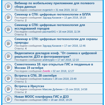
Вебинар по мобильному приложению для полевого
сбора данных
Последнее сообщение
evgenich
«
31 янв 2019, 16:12
Семинар в СПб: цифровые геотехнологии и БПЛА
Последнее сообщение
Эдуард Казаков
«
13 дек 2018, 18:19
Ответы:
2
Семинар в СПб: цифровые геотехнология для
исследований городов
Последнее сообщение
pacman541
«
16 ноя 2018, 11:34
Ответы:
5
Семинар в СПб: цифровые геотехнологии для охраны
природы
Последнее сообщение
Эдуард Казаков
«
17 окт 2018, 12:46
Ответы:
4
Видеозаписи докладов конф. "От снимка к цифровой
реальности: ДЗЗ и фотограмметрия"
Последнее сообщение
andreygeo
«
17 окт 2018, 12:10
Cхемотехника 18: про открытые ГИС и геоданные в
Москве 19 октября
Последнее сообщение
Zverik
«
02 окт 2018, 12:27
Встреча в СПб, 28 сентября
Последнее сообщение
tsatsara
«
28 сен 2018, 23:49
Ответы:
1
Встреча в Иркутске
Последнее сообщение
Максим Дубинин
«
15 сен 2018, 14:58
Ответы:
2
Новая MOOC платформа ГИС и ДЗЗ
Последнее сообщение
DBD
«
18 авг 2018, 19:28