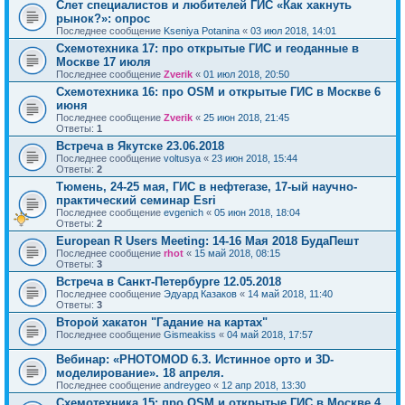
Слет специалистов и любителей ГИС «Как хакнуть
рынок?»: опрос
Последнее сообщение
Kseniya Potanina
«
03 июл 2018, 14:01
Cхемотехника 17: про открытые ГИС и геоданные в
Москве 17 июля
Последнее сообщение
Zverik
«
01 июл 2018, 20:50
Cхемотехника 16: про OSM и открытые ГИС в Москве 6
июня
Последнее сообщение
Zverik
«
25 июн 2018, 21:45
Ответы:
1
Встреча в Якутске 23.06.2018
Последнее сообщение
voltusya
«
23 июн 2018, 15:44
Ответы:
2
Тюмень, 24-25 мая, ГИС в нефтегазе, 17-ый научно-
практический семинар Esri
Последнее сообщение
evgenich
«
05 июн 2018, 18:04
Ответы:
2
European R Users Meeting: 14-16 Мая 2018 БудаПешт
Последнее сообщение
rhot
«
15 май 2018, 08:15
Ответы:
3
Встреча в Санкт-Петербурге 12.05.2018
Последнее сообщение
Эдуард Казаков
«
14 май 2018, 11:40
Ответы:
3
Второй хакатон "Гадание на картах"
Последнее сообщение
Gismeakiss
«
04 май 2018, 17:57
Вебинар: «PHOTOMOD 6.3. Истинное орто и 3D-
моделирование». 18 апреля.
Последнее сообщение
andreygeo
«
12 апр 2018, 13:30
Cхемотехника 15: про OSM и открытые ГИС в Москве 4