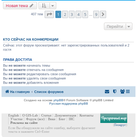
Новая тема
Страница
1
из
9
1
2
3
4
5
9
След.
407 тем
…
Перейти
КТО СЕЙЧАС НА КОНФЕРЕНЦИИ
Сейчас этот форум просматривают: нет зарегистрированных пользователей и 2
гостя
ПРАВА ДОСТУПА
Вы
не можете
начинать темы
Вы
не можете
отвечать на сообщения
Вы
не можете
редактировать свои сообщения
Вы
не можете
удалять свои сообщения
Вы
не можете
добавлять вложения
На главную
Список форумов
Создано на основе
phpBB
® Forum Software © phpBB Limited
Русская поддержка phpBB
English
О GIS-Lab
Статьи
Документация
Контакты
Участие
Форум
(все)
Вики
Блог
IRC
Реклама на сайте
(
Геокруг
)
Если Вы обнаружили на сайте ошибку, выберите фрагмент
текста и нажмите Ctrl+Enter