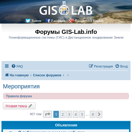
Twitter
Facebook
Google+
English
Форумы GIS-Lab.info
Геоинформационные системы (ГИС) и Дистанционное зондирование Земли
FAQ
Регистрация
Вход
На главную
Список форумов
Мероприятия
Правила форума
Новая тема
Страница
1
из
9
1
2
3
4
5
9
След.
407 тем
…
Объявления