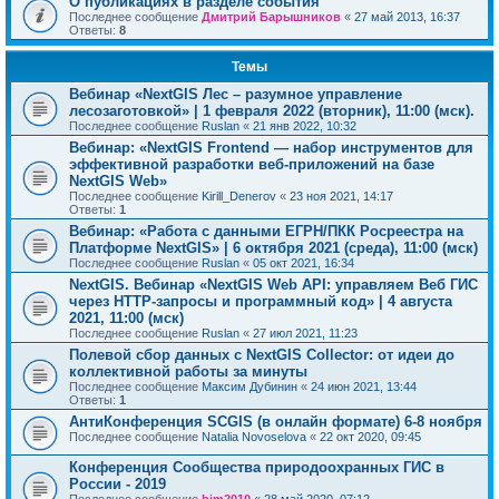
О публикациях в разделе события
Последнее сообщение
Дмитрий Барышников
«
27 май 2013, 16:37
Ответы:
8
Темы
Вебинар «NextGIS Лес – разумное управление
лесозаготовкой» | 1 февраля 2022 (вторник), 11:00 (мск).
Последнее сообщение
Ruslan
«
21 янв 2022, 10:32
Вебинар: «NextGIS Frontend — набор инструментов для
эффективной разработки веб-приложений на базе
NextGIS Web»
Последнее сообщение
Kirill_Denerov
«
23 ноя 2021, 14:17
Ответы:
1
Вебинар: «Работа с данными ЕГРН/ПКК Росреестра на
Платформе NextGIS» | 6 октября 2021 (среда), 11:00 (мск)
Последнее сообщение
Ruslan
«
05 окт 2021, 16:34
NextGIS. Вебинар «NextGIS Web API: управляем Веб ГИС
через HTTP-запросы и программный код» | 4 августа
2021, 11:00 (мск)
Последнее сообщение
Ruslan
«
27 июл 2021, 11:23
Полевой сбор данных с NextGIS Collector: от идеи до
коллективной работы за минуты
Последнее сообщение
Максим Дубинин
«
24 июн 2021, 13:44
Ответы:
1
АнтиКонференция SCGIS (в онлайн формате) 6-8 ноября
Последнее сообщение
Natalia Novoselova
«
22 окт 2020, 09:45
Конференция Сообщества природоохранных ГИС в
России - 2019