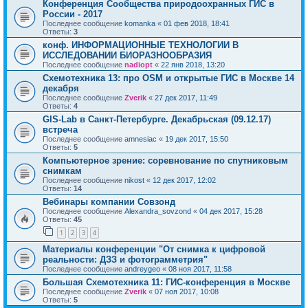
Конференция Сообщества природоохранных ГИС в
России - 2017
Последнее сообщение
komanka
«
01 фев 2018, 18:41
Ответы:
3
конф. ИНФОРМАЦИОННЫЕ ТЕХНОЛОГИИ В
ИССЛЕДОВАНИИ БИОРАЗНООБРАЗИЯ
Последнее сообщение
nadiopt
«
22 янв 2018, 13:20
Cхемотехника 13: про OSM и открытые ГИС в Москве 14
декабря
Последнее сообщение
Zverik
«
27 дек 2017, 11:49
Ответы:
4
GIS-Lab в Санкт-Петербурге. Декабрьская (09.12.17)
встреча
Последнее сообщение
amnesiac
«
19 дек 2017, 15:50
Ответы:
5
Компьютерное зрение: соревнование по спутниковым
снимкам
Последнее сообщение
nikost
«
12 дек 2017, 12:02
Ответы:
14
Вебинары компании Совзонд
Последнее сообщение
Alexandra_sovzond
«
04 дек 2017, 15:28
Ответы:
45
1
2
3
4
Материалы конференции "От снимка к цифровой
реальности: ДЗЗ и фотограмметрия"
Последнее сообщение
andreygeo
«
08 ноя 2017, 11:58
Большая Схемотехника 11: ГИС-конференция в Москве
Последнее сообщение
Zverik
«
07 ноя 2017, 10:08
Ответы:
5