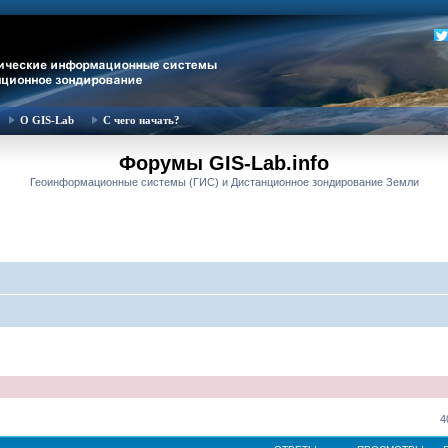
О GIS-Lab
С чего начать?
Форумы GIS-Lab.info
Геоинформационные системы (ГИС) и Дистанционное зондирование Земли
4