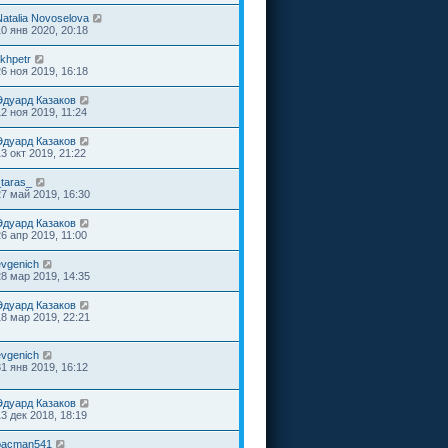
Natalia Novoselova
10 янв 2020, 20:18
ikhpetr
26 ноя 2019, 16:18
Эдуард Казаков
12 ноя 2019, 11:24
Эдуард Казаков
13 окт 2019, 21:22
_taras_
27 май 2019, 16:30
Эдуард Казаков
26 апр 2019, 11:00
evgenich
28 мар 2019, 14:35
Эдуард Казаков
18 мар 2019, 22:21
evgenich
31 янв 2019, 16:12
Эдуард Казаков
13 дек 2018, 18:19
pacman541