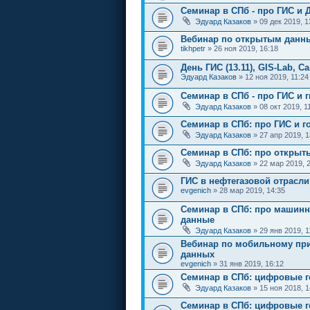
Семинар в СПб - про ГИС и 
Эдуард Казаков
» 09 дек 2019, 1
Вебинар по открытым данн
tikhpetr
» 26 ноя 2019, 16:18
День ГИС (13.11), GIS-Lab, С
Эдуард Казаков
» 12 ноя 2019, 11:24
Семинар в СПб - про ГИС и 
Эдуард Казаков
» 08 окт 2019, 1
Семинар в СПб: про ГИС и г
Эдуард Казаков
» 27 апр 2019, 1
Семинар в СПб: про открыт
Эдуард Казаков
» 22 мар 2019, 
ГИС в нефтегазовой отрасли
evgenich
» 28 мар 2019, 14:35
Семинар в СПб: про машинн
данные
Эдуард Казаков
» 29 янв 2019, 1
Вебинар по мобильному пр
данных
evgenich
» 31 янв 2019, 16:12
Семинар в СПб: цифровые г
Эдуард Казаков
» 15 ноя 2018, 1
Семинар в СПб: цифровые г