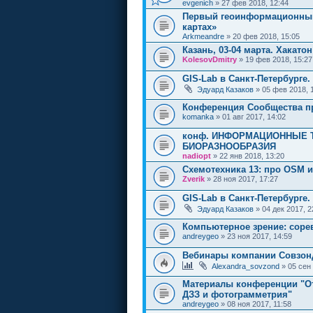
evgenich
» 27 фев 2018, 12:44
Первый геоинформационный 
картах»
Arkmeandre
» 20 фев 2018, 15:05
Казань, 03-04 марта. Хакатон
KolesovDmitry
» 19 фев 2018, 15:27
GIS-Lab в Санкт-Петербурге.
Эдуард Казаков
» 05 фев 2018, 
Конференция Сообщества пр
komanka
» 01 авг 2017, 14:02
конф. ИНФОРМАЦИОННЫЕ 
БИОРАЗНООБРАЗИЯ
nadiopt
» 22 янв 2018, 13:20
Cхемотехника 13: про OSM и
Zverik
» 28 ноя 2017, 17:27
GIS-Lab в Санкт-Петербурге. 
Эдуард Казаков
» 04 дек 2017, 2
Компьютерное зрение: соре
andreygeo
» 23 ноя 2017, 14:59
Вебинары компании Совзон
Alexandra_sovzond
» 05 сен 
Материалы конференции "От
ДЗЗ и фотограмметрия"
andreygeo
» 08 ноя 2017, 11:58