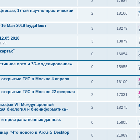
2
17984
фтегазе, 17-ый научно-практический
2
18166
4-16 Мая 2018 БудаПешт
3
18279
12.05.2018
3
18879
1:25
картах"
0
16054
стинное орто и 3D-моделирование».
0
15955
 открытые ГИС в Москве 4 апреля
0
16100
и открытые ГИС в Москве 22 февраля
2
17331
ьефа» VII Международной
i
2
18275
кая биология и биоинформатика»
од и пространственные данные.
n
0
15805
инар "Что нового в ArcGIS Desktop
8
21989