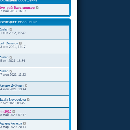
ПОСЛЕДНЕЕ СООБЩЕНИЕ
Дмитрий Барышников
27 май 2013, 16:37
ПОСЛЕДНЕЕ СООБЩЕНИЕ
Ruslan
21 янв 2022, 10:32
irill_Denerov
23 ноя 2021, 14:17
Ruslan
05 окт 2021, 16:34
Ruslan
27 июл 2021, 11:23
Максим Дубинин
24 июн 2021, 13:44
Natalia Novoselova
22 окт 2020, 09:45
bim2010
28 май 2020, 07:12
Эдуард Казаков
13 мар 2020, 20:14