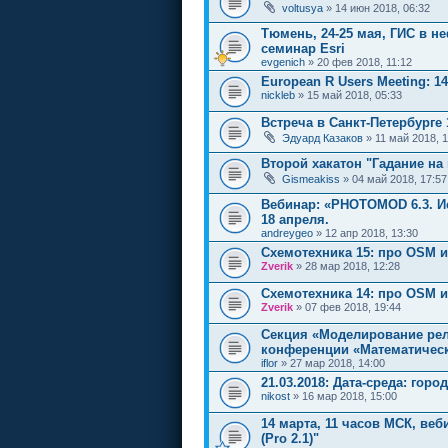
voltusya
» 14 июн 2018, 06:32
Тюмень, 24-25 мая, ГИС в не
семинар Esri
evgenich
» 20 фев 2018, 11:12
European R Users Meeting: 1
nickleb
» 15 май 2018, 05:33
Встреча в Санкт-Петербурге 
Эдуард Казаков
» 11 май 2018, 1
Второй хакатон "Гадание на 
Gismeakiss
» 04 май 2018, 17:57
Вебинар: «PHOTOMOD 6.3. И
18 апреля.
andreygeo
» 12 апр 2018, 13:30
Cхемотехника 15: про OSM и
Zverik
» 28 мар 2018, 12:28
Cхемотехника 14: про OSM 
Zverik
» 07 фев 2018, 19:44
Секция «Моделирование рел
конференции «Математичес
iflor
» 27 мар 2018, 14:00
21.03.2018: Дата-среда: гор
nikost
» 16 мар 2018, 15:00
14 марта, 11 часов МСК, веб
(Pro 2.1)"