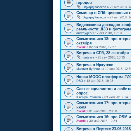
городов
Эдуард Казаков
» 22 окт 2018, 1
Семинар в СПб: цифровые г
Эдуард Казаков
» 27 авг 2018, 1
Видеозаписи докладов конф
реальности: ДЗЗ и фотогра
andreygeo
» 17 окт 2018, 12:10
Cхемотехника 18: про откры
октября
Zverik
» 02 окт 2018, 12:27
Встреча в СПб, 28 сентября
tsatsara
» 25 сен 2018, 13:35
Встреча в Иркутске
Максим Дубинин
» 12 сен 2018, 12:5
Новая MOOC платформа ГИС
DBD
» 18 авг 2018, 19:28
Слет специалистов и любите
опрос
Kseniya Potanina
» 03 июл 2018, 14:0
Cхемотехника 17: про откры
июля
Zverik
» 01 июл 2018, 20:50
Cхемотехника 16: про OSM 
Zverik
» 30 май 2018, 12:34
Встреча в Якутске 23.06.2018