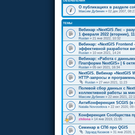
ОБЪЯВЛЕНИЯ
О публикациях в разделе с
Максим Дубинин
» 02 дек 2007, 08:2
ТЕМЫ
Вебинар «NextGIS Лес – раз
1 февраля 2022 (вторник), 11:
Ruslan
» 21 янв 2022, 10:32
Вебинар: «NextGIS Frontend
эффективной разработки ве
Ruslan
» 10 ноя 2021, 14:24
Вебинар: «Работа с данным
Платформе NextGIS» | 6 октяб
Ruslan
» 05 окт 2021, 16:34
NextGIS. Вебинар «NextGIS 
HTTP-запросы и программный 
Ruslan
» 27 июл 2021, 11:23
Полевой сбор данных с NextG
коллективной работы за ми
Максим Дубинин
» 22 июн 2021, 22:
АнтиКонференция SCGIS (в 
Natalia Novoselova
» 22 окт 2020, 09:
Конференция Сообщества пр
zhilona
» 14 янв 2019, 21:05
Семинар в СПб про QGIS
Эдуард Казаков
» 31 янв 2020, 1