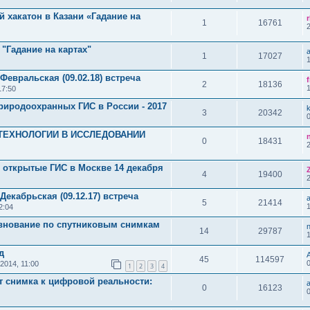
хакатон в Казани «Гадание на
1
16761
 "Гадание на картах"
1
17027
 Февральская (09.02.18) встреча
2
18136
17:50
иродоохранных ГИС в России - 2017
3
20342
ТЕХНОЛОГИИ В ИССЛЕДОВАНИИ
0
18431
 открытые ГИС в Москве 14 декабря
4
19400
Декабрьская (09.12.17) встреча
5
21414
2:04
внование по спутниковым снимкам
n
14
29787
д
45
114597
2014, 11:00
1
2
3
4
 снимка к цифровой реальности:
0
16123