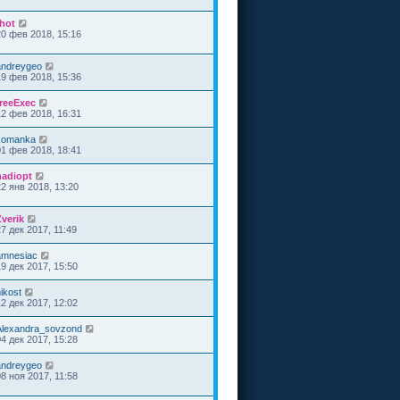
rhot
20 фев 2018, 15:16
andreygeo
19 фев 2018, 15:36
freeExec
12 фев 2018, 16:31
komanka
01 фев 2018, 18:41
nadiopt
22 янв 2018, 13:20
Zverik
27 дек 2017, 11:49
amnesiac
19 дек 2017, 15:50
ikost
12 дек 2017, 12:02
Alexandra_sovzond
04 дек 2017, 15:28
andreygeo
08 ноя 2017, 11:58