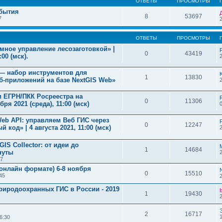
ОТВЕТЫ
ПРОСМОТРЫ
обытия
8
53697
7
ОТВЕТЫ
ПРОСМОТРЫ
умное управление лесозаготовкой» |
0
43419
00 (мск).
 — набор инструментов для
K
1
13830
б-приложений на базе NextGIS Web»
и ЕГРН/ПКК Росреестра на
0
11306
ря 2021 (среда), 11:00 (мск)
Web API: управляем Веб ГИС через
0
12247
код» | 4 августа 2021, 11:00 (мск)
IS Collector: от идеи до
1
14684
нуты
17
онлайн формате) 6-8 ноября
0
15510
45
иродоохранных ГИС в России - 2019
1
19430
2
16717
6:30