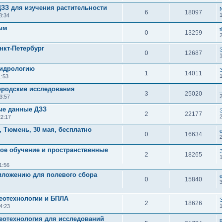
ДЗЗ для изучения растительности
6
18097
3:34
ым
t
0
13259
анкт-Петербург
0
12687
гидрологию
1
14011
1:53
ородские исследования
3
25020
3:57
ые данные ДЗЗ
2
22177
22:17
, Тюмень, 30 мая, бесплатно
0
16634
ое обучение и пространственные
2
18265
1:56
иложению для полевого сбора
0
15840
еотехнологии и БПЛА
2
18626
4:23
еотехнология для исследований