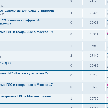
5
21774
4:53
еотехнологии для охраны природы
4
20304
4:33
. "От снимка к цифровой
0
15928
мметрия"
тые ГИС и геоданные в Москве 19
0
15914
t
1
16969
2
17449
6
 и ДЗЗ
0
15982
лей ГИС «Как хакнуть рынок?»:
0
16256
1
тые ГИС и геоданные в Москве 17
0
15656
и открытые ГИС в Москве 6 июня
1
16760