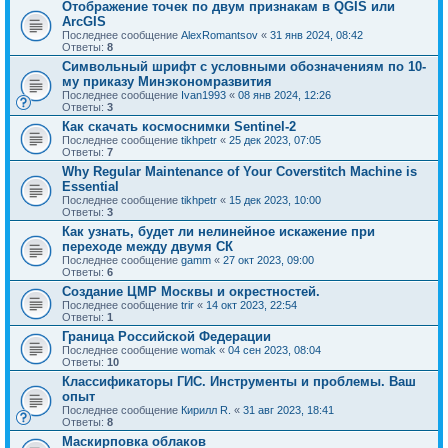
Отображение точек по двум признакам в QGIS или
ArcGIS
Последнее сообщение
AlexRomantsov
«
31 янв 2024, 08:42
Ответы:
8
Символьный шрифт с условными обозначениям по 10-
му приказу Минэкономразвития
Последнее сообщение
Ivan1993
«
08 янв 2024, 12:26
Ответы:
3
Как скачать космоснимки Sentinel-2
Последнее сообщение
tikhpetr
«
25 дек 2023, 07:05
Ответы:
7
Why Regular Maintenance of Your Coverstitch Machine is
Essential
Последнее сообщение
tikhpetr
«
15 дек 2023, 10:00
Ответы:
3
Как узнать, будет ли нелинейное искажение при
переходе между двумя СК
Последнее сообщение
gamm
«
27 окт 2023, 09:00
Ответы:
6
Создание ЦМР Москвы и окрестностей.
Последнее сообщение
trir
«
14 окт 2023, 22:54
Ответы:
1
Граница Российской Федерации
Последнее сообщение
womak
«
04 сен 2023, 08:04
Ответы:
10
Классификаторы ГИС. Инструменты и проблемы. Ваш
опыт
Последнее сообщение
Кирилл R.
«
31 авг 2023, 18:41
Ответы:
8
Маскирповка облаков