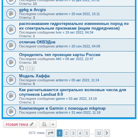
Последнее сообщение
artterrm
«
18 дек 2022, 05:52
Ответы:
13
gpkg в Arcgis
Последнее сообщение
artterrm
«
20 ноя 2022, 15:11
Ответы:
3
распознавание гидротермально измененных пород по
их спектральным признакам (ищем подрядчиков)
Последнее сообщение
Ivor
«
19 окт 2022, 04:34
Ответы:
1
отличие ОКВЭДов
Последнее сообщение
artterrm
«
20 сен 2022, 04:09
Определить тип проекции карты России
Последнее сообщение
A#1
«
09 авг 2022, 22:47
Ответы:
15
1
2
Модель Хаффа
Последнее сообщение
artterrm
«
05 авг 2022, 11:24
Ответы:
5
Как расчитываются центрально волновые числа для
спутников Landsat 8-9
Последнее сообщение
gamm
«
03 авг 2022, 14:19
Ответы:
1
Компиляция в Garmin c помощью mkgmap
Последнее сообщение
artterrm
«
31 июл 2022, 11:18
Новая тема
Страница
1
из
32
1
2
3
4
5
32
След.
1571 тема
…