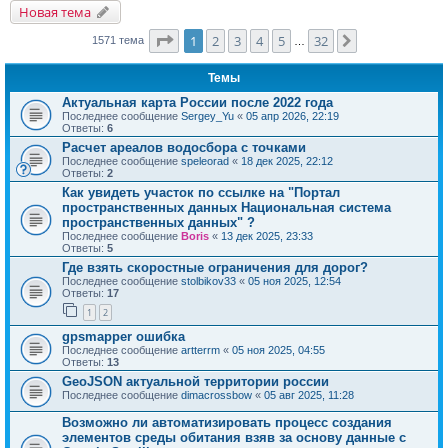
Новая тема
Страница
1
из
32
1
2
3
4
5
32
След.
1571 тема
…
Темы
Актуальная карта России после 2022 года
Последнее сообщение
Sergey_Yu
«
05 апр 2026, 22:19
Ответы:
6
Расчет ареалов водосбора с точками
Последнее сообщение
speleorad
«
18 дек 2025, 22:12
Ответы:
2
Как увидеть участок по ссылке на "Портал
пространственных данных Национальная система
пространственных данных" ?
Последнее сообщение
Boris
«
13 дек 2025, 23:33
Ответы:
5
Где взять скоростные ограничения для дорог?
Последнее сообщение
stolbikov33
«
05 ноя 2025, 12:54
Ответы:
17
1
2
gpsmapper ошибка
Последнее сообщение
artterrm
«
05 ноя 2025, 04:55
Ответы:
13
GeoJSON актуальной территории россии
Последнее сообщение
dimacrossbow
«
05 авг 2025, 11:28
Возможно ли автоматизировать процесс создания
элементов среды обитания взяв за основу данные с