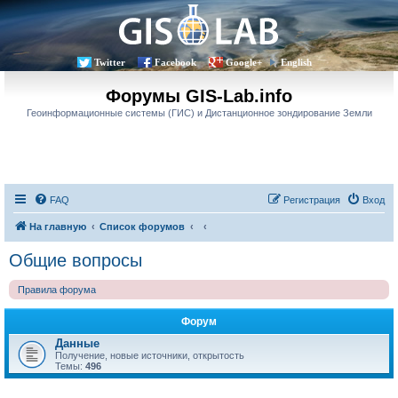
Twitter
Facebook
Google+
English
Форумы GIS-Lab.info
Геоинформационные системы (ГИС) и Дистанционное зондирование Земли
FAQ
Регистрация
Вход
На главную
Список форумов
Общие вопросы
Правила форума
Форум
Данные
Получение, новые источники, открытость
Темы:
496