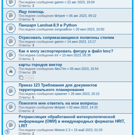
Последнее сообщение
gamm
«
22 авг 2023, 19:04
Ответы:
3
Ищу помощь
Последнее сообщение
tikhpetr
«
06 авг 2023, 09:22
Ответы:
5
Паншарп Landsat-8,9 в Python
Последнее сообщение
sergsadkov
«
20 июл 2023, 10:50
Отрисовать соприкасающиеся полигоны стилем
Последнее сообщение
gamm
«
14 июл 2023, 13:17
Ответы:
3
Как я могу экспортировать фигуру в файл kmz?
Последнее сообщение
trir
«
10 июл 2023, 05:38
Ответы:
1
карты городов вектор
Последнее сообщение
AlexTim
«
05 июл 2023, 15:54
Ответы:
25
1
2
Приказ 123 Требования для документов
территориального планирования
Последнее сообщение
spawner
«
26 июн 2023, 20:15
Ответы:
5
Помогите мне ответить на мои вопросы
Последнее сообщение
tikhpetr
«
02 июн 2023, 14:33
Ответы:
2
Ретрансляция обработанной метеорологической
информации (ОМИ) в международных форматах HRIT,
LRIT
Последнее сообщение
Meteot-2.3
«
15 май 2023, 01:03
Ответы:
2