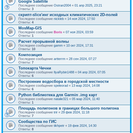
Google Satellite
Последнее сообщение
Ostran2004
«
01 апр 2025, 23:21
Ответы:
3
скрипт-slice'инг исходных климатических 2D-полей
Последнее сообщение
nickleb
«
14 ноя 2024, 17:50
Ответы:
4
MosMap-GIS
Последнее сообщение
Boris
«
07 ноя 2024, 03:59
Ответы:
1
Расчет прорывной волны
Последнее сообщение
gamm
«
10 окт 2024, 17:31
Ответы:
10
Композиция
Последнее сообщение
artterrm
«
28 сен 2024, 07:27
Ответы:
7
Топокарта Чечни
Последнее сообщение
IlyaRybin1488
«
04 апр 2024, 07:05
Ответы:
6
Построение водосбора в городской местности
Последнее сообщение
speleorad
«
13 мар 2024, 14:08
Ответы:
6
Python библиотека для Garmin .img карт
Последнее сообщение
natalie321
«
05 мар 2024, 11:40
Ответы:
1
Площадь полигонов в границах большого полигона
Последнее сообщение
trir
«
29 фев 2024, 11:18
Ответы:
7
Сообщества по ГИС
Последнее сообщение
tikhpetr
«
19 фев 2024, 14:30
Ответы:
8