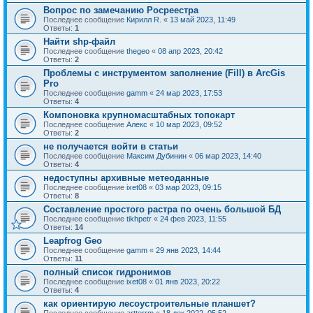
Вопрос по замечанию Росреестра
Последнее сообщение
Кирилл R.
«
13 май 2023, 11:49
Ответы:
1
Найти shp-файл
Последнее сообщение
thegeo
«
08 апр 2023, 20:42
Ответы:
2
Проблемы с инструментом заполнение (Fill) в ArcGis
Pro
Последнее сообщение
gamm
«
24 мар 2023, 17:53
Ответы:
4
Компоновка крупномасштабных топокарт
Последнее сообщение
Алекс
«
10 мар 2023, 09:52
Ответы:
2
не получается войти в статьи
Последнее сообщение
Максим Дубинин
«
06 мар 2023, 14:40
Ответы:
4
недоступны архивные метеоданные
Последнее сообщение
ixet08
«
03 мар 2023, 09:15
Ответы:
8
Составление простого растра по очень большой БД
Последнее сообщение
tikhpetr
«
24 фев 2023, 11:55
Ответы:
14
Leapfrog Geo
Последнее сообщение
gamm
«
29 янв 2023, 14:44
Ответы:
11
полный список гидронимов
Последнее сообщение
ixet08
«
01 янв 2023, 20:22
Ответы:
4
как ориентирую лесоустроительные планшет?