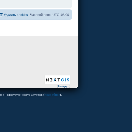
Удалить cookies
Часовой пояс:
UTC+03:00
(
Геокруг
)
ов - ответственность авторов (
подробнее
).