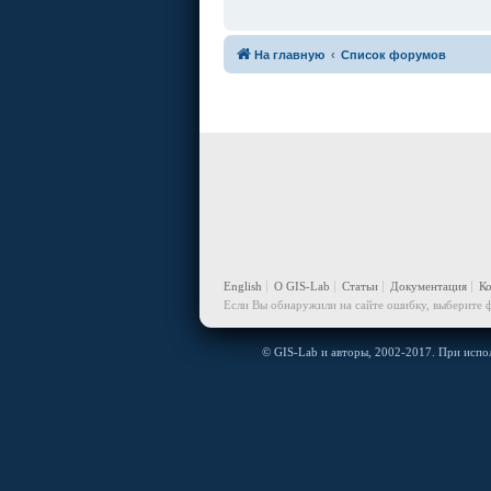
На главную
Список форумов
English
О GIS-Lab
Статьи
Документация
К
Если Вы обнаружили на сайте ошибку, выберите ф
© GIS-Lab и авторы, 2002-2017. При испол