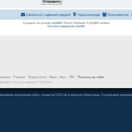
Связаться с администрацией
Наша команда
Пользователи
Создано на основе
phpBB
® Forum Software © phpBB Limited
Русская поддержка phpBB
онтакты
Участие
Форум
(все)
Вики
Блог
IRC
Реклама на сайте
рагмент текста и нажмите Ctrl+Enter
ьзовании материалов сайта, ссылка на GIS-Lab и авторов обязательна. Содержание материал