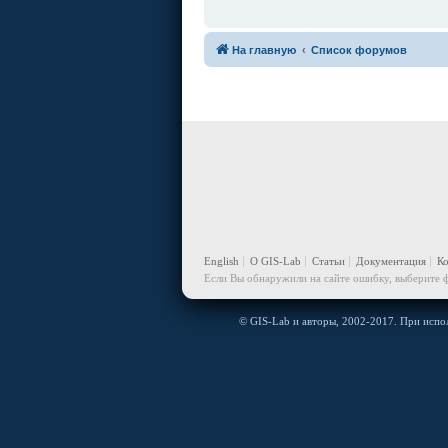
На главную
Список форумов
English
О GIS-Lab
Статьи
Документация
К
Если Вы обнаружили на сайте ошибку, выберите ф
© GIS-Lab и авторы, 2002-2017. При испол