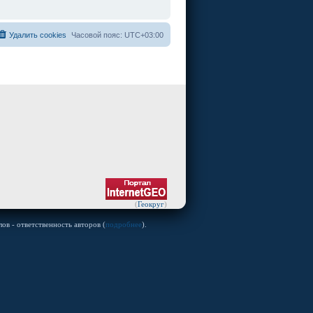
Удалить cookies
Часовой пояс:
UTC+03:00
(
Геокруг
)
ов - ответственность авторов (
подробнее
).