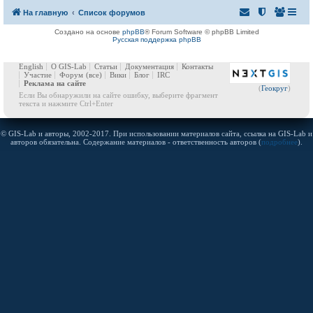
На главную
Список форумов
Создано на основе
phpBB
® Forum Software © phpBB Limited
Русская поддержка phpBB
English
О GIS-Lab
Статьи
Документация
Контакты
Участие
Форум
(все)
Вики
Блог
IRC
Реклама на сайте
(
Геокруг
)
Если Вы обнаружили на сайте ошибку, выберите фрагмент
текста и нажмите Ctrl+Enter
© GIS-Lab и авторы, 2002-2017. При использовании материалов сайта, ссылка на GIS-Lab и
авторов обязательна. Содержание материалов - ответственность авторов (
подробнее
).