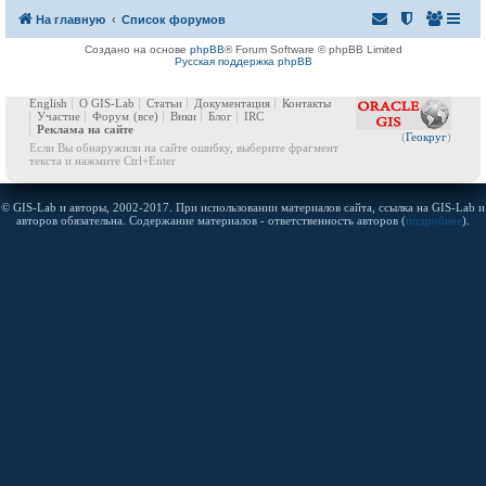
На главную
Список форумов
Создано на основе
phpBB
® Forum Software © phpBB Limited
Русская поддержка phpBB
English
О GIS-Lab
Статьи
Документация
Контакты
Участие
Форум
(все)
Вики
Блог
IRC
Реклама на сайте
(
Геокруг
)
Если Вы обнаружили на сайте ошибку, выберите фрагмент
текста и нажмите Ctrl+Enter
© GIS-Lab и авторы, 2002-2017. При использовании материалов сайта, ссылка на GIS-Lab и
авторов обязательна. Содержание материалов - ответственность авторов (
подробнее
).