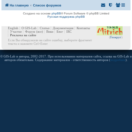
На главную
Список форумов
Создано на основе
phpBB
® Forum Software © phpBB Limited
Русская поддержка phpBB
English
О GIS-Lab
Статьи
Документация
Контакты
Участие
Форум
(все)
Вики
Блог
IRC
Реклама на сайте
(
Геокруг
)
Если Вы обнаружили на сайте ошибку, выберите фрагмент
текста и нажмите Ctrl+Enter
© GIS-Lab и авторы, 2002-2017. При использовании материалов сайта, ссылка на GIS-Lab и
авторов обязательна. Содержание материалов - ответственность авторов (
подробнее
).