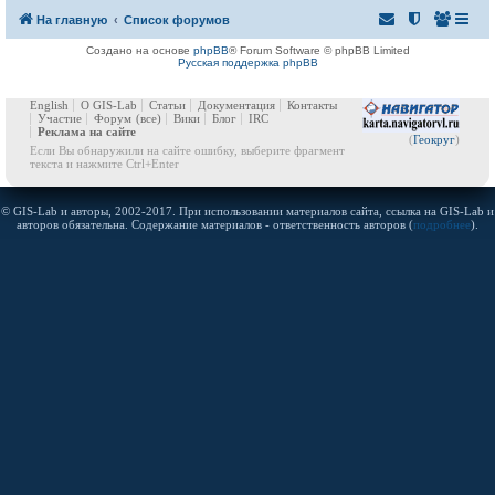
На главную
Список форумов
Создано на основе
phpBB
® Forum Software © phpBB Limited
Русская поддержка phpBB
English
О GIS-Lab
Статьи
Документация
Контакты
Участие
Форум
(все)
Вики
Блог
IRC
Реклама на сайте
(
Геокруг
)
Если Вы обнаружили на сайте ошибку, выберите фрагмент
текста и нажмите Ctrl+Enter
© GIS-Lab и авторы, 2002-2017. При использовании материалов сайта, ссылка на GIS-Lab и
авторов обязательна. Содержание материалов - ответственность авторов (
подробнее
).