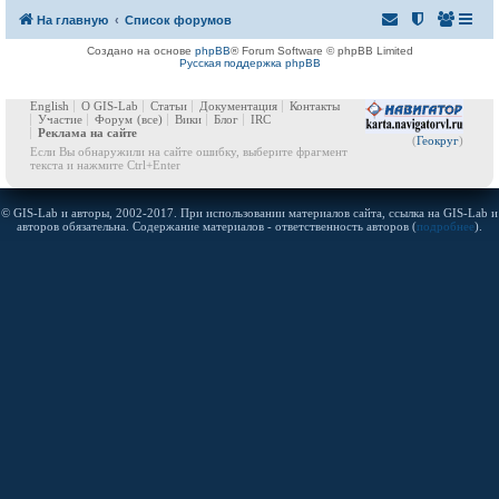
На главную
Список форумов
Создано на основе
phpBB
® Forum Software © phpBB Limited
Русская поддержка phpBB
English
О GIS-Lab
Статьи
Документация
Контакты
Участие
Форум
(все)
Вики
Блог
IRC
Реклама на сайте
(
Геокруг
)
Если Вы обнаружили на сайте ошибку, выберите фрагмент
текста и нажмите Ctrl+Enter
© GIS-Lab и авторы, 2002-2017. При использовании материалов сайта, ссылка на GIS-Lab и
авторов обязательна. Содержание материалов - ответственность авторов (
подробнее
).