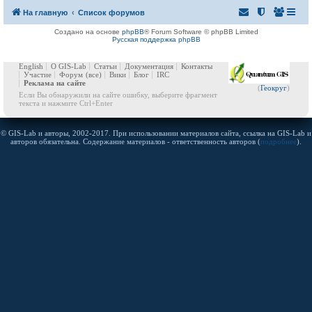
На главную
Список форумов
Создано на основе
phpBB
® Forum Software © phpBB Limited
Русская поддержка phpBB
English
О GIS-Lab
Статьи
Документация
Контакты
Участие
Форум
(все)
Вики
Блог
IRC
Реклама на сайте
(
Геокруг
)
Если Вы обнаружили на сайте ошибку, выберите фрагмент
текста и нажмите Ctrl+Enter
© GIS-Lab и авторы, 2002-2017. При использовании материалов сайта, ссылка на GIS-Lab и
авторов обязательна. Содержание материалов - ответственность авторов (
подробнее
).