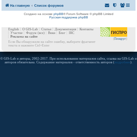
На главную
Список форумов
Создано на основе
phpBB
® Forum Software © phpBB Limited
Русская поддержка phpBB
English
О GIS-Lab
Статьи
Документация
Контакты
Участие
Форум
(все)
Вики
Блог
IRC
Реклама на сайте
(
Геокруг
)
Если Вы обнаружили на сайте ошибку, выберите фрагмент
текста и нажмите Ctrl+Enter
© GIS-Lab и авторы, 2002-2017. При использовании материалов сайта, ссылка на GIS-Lab и
авторов обязательна. Содержание материалов - ответственность авторов (
подробнее
).