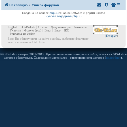
На главную
Список форумов
Создано на основе
phpBB
® Forum Software © phpBB Limited
Русская поддержка phpBB
English
О GIS-Lab
Статьи
Документация
Контакты
Участие
Форум
(все)
Вики
Блог
IRC
Реклама на сайте
(
Геокруг
)
Если Вы обнаружили на сайте ошибку, выберите фрагмент
текста и нажмите Ctrl+Enter
© GIS-Lab и авторы, 2002-2017. При использовании материалов сайта, ссылка на GIS-Lab и
авторов обязательна. Содержание материалов - ответственность авторов (
подробнее
).