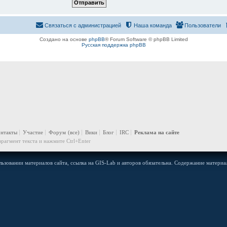
Связаться с администрацией
Наша команда
Пользователи
Создано на основе
phpBB
® Forum Software © phpBB Limited
Русская поддержка phpBB
онтакты
Участие
Форум
(все)
Вики
Блог
IRC
Реклама на сайте
рагмент текста и нажмите Ctrl+Enter
ьзовании материалов сайта, ссылка на GIS-Lab и авторов обязательна. Содержание материал