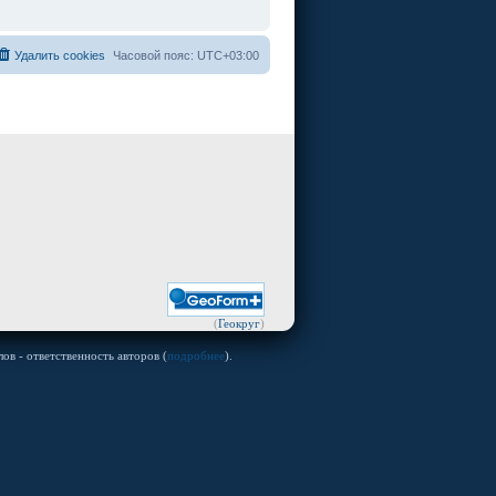
Удалить cookies
Часовой пояс:
UTC+03:00
(
Геокруг
)
ов - ответственность авторов (
подробнее
).