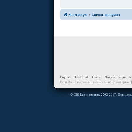
На главную
Список форумов
English
О GIS-Lab
Статьи
Документация
К
Если Вы обнаружили на сайте ошибку, выберите ф
© GIS-Lab и авторы, 2002-2017. При испол