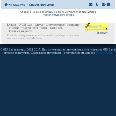
На главную
Список форумов
Создано на основе
phpBB
® Forum Software © phpBB Limited
Русская поддержка phpBB
English
О GIS-Lab
Статьи
Документация
Контакты
Участие
Форум
(все)
Вики
Блог
IRC
Реклама на сайте
(
Геокруг
)
Если Вы обнаружили на сайте ошибку, выберите фрагмент
текста и нажмите Ctrl+Enter
© GIS-Lab и авторы, 2002-2017. При использовании материалов сайта, ссылка на GIS-Lab и
авторов обязательна. Содержание материалов - ответственность авторов (
подробнее
).