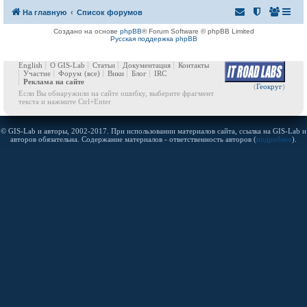
На главную
Список форумов
Создано на основе
phpBB
® Forum Software © phpBB Limited
Русская поддержка phpBB
English
О GIS-Lab
Статьи
Документация
Контакты
Участие
Форум
(все)
Вики
Блог
IRC
Реклама на сайте
(
Геокруг
)
Если Вы обнаружили на сайте ошибку, выберите фрагмент
текста и нажмите Ctrl+Enter
© GIS-Lab и авторы, 2002-2017. При использовании материалов сайта, ссылка на GIS-Lab и
авторов обязательна. Содержание материалов - ответственность авторов (
подробнее
).