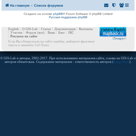
На главную
Список форумов
Создано на основе
phpBB
® Forum Software © phpBB Limited
Русская поддержка phpBB
English
О GIS-Lab
Статьи
Документация
Контакты
Участие
Форум
(все)
Вики
Блог
IRC
Реклама на сайте
(
Геокруг
)
Если Вы обнаружили на сайте ошибку, выберите фрагмент
текста и нажмите Ctrl+Enter
© GIS-Lab и авторы, 2002-2017. При использовании материалов сайта, ссылка на GIS-Lab и
авторов обязательна. Содержание материалов - ответственность авторов (
подробнее
).