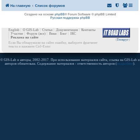
На главную
Список форумов
Создано на основе
phpBB
® Forum Software © phpBB Limited
Русская поддержка phpBB
English
О GIS-Lab
Статьи
Документация
Контакты
Участие
Форум
(все)
Вики
Блог
IRC
Реклама на сайте
(
Геокруг
)
Если Вы обнаружили на сайте ошибку, выберите фрагмент
текста и нажмите Ctrl+Enter
© GIS-Lab и авторы, 2002-2017. При использовании материалов сайта, ссылка на GIS-Lab и
авторов обязательна. Содержание материалов - ответственность авторов (
подробнее
).