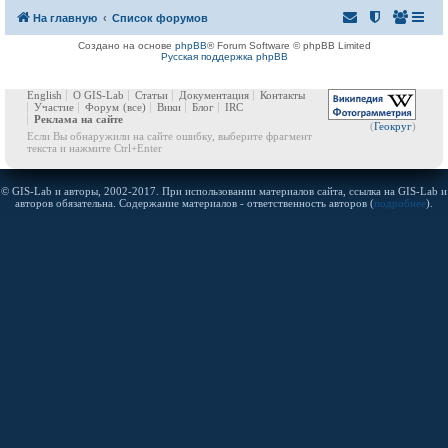
На главную
Список форумов
Создано на основе
phpBB
® Forum Software © phpBB Limited
Русская поддержка phpBB
English
О GIS-Lab
Статьи
Документация
Контакты
Участие
Форум
(все)
Вики
Блог
IRC
Реклама на сайте
(
Геокруг
)
Если Вы обнаружили на сайте ошибку, выберите фрагмент
текста и нажмите Ctrl+Enter
© GIS-Lab и авторы, 2002-2017. При использовании материалов сайта, ссылка на GIS-Lab и
авторов обязательна. Содержание материалов - ответственность авторов (
подробнее
).