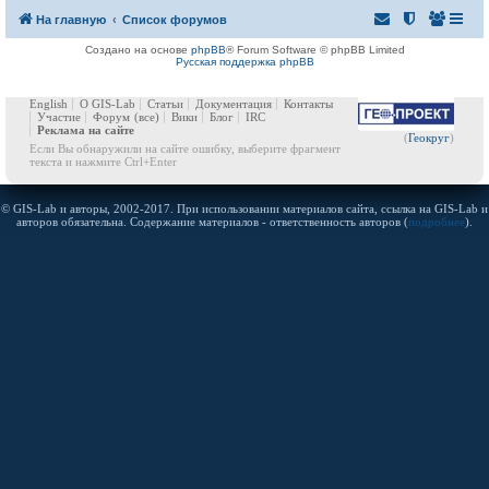
На главную
Список форумов
Создано на основе
phpBB
® Forum Software © phpBB Limited
Русская поддержка phpBB
English
О GIS-Lab
Статьи
Документация
Контакты
Участие
Форум
(все)
Вики
Блог
IRC
Реклама на сайте
(
Геокруг
)
Если Вы обнаружили на сайте ошибку, выберите фрагмент
текста и нажмите Ctrl+Enter
© GIS-Lab и авторы, 2002-2017. При использовании материалов сайта, ссылка на GIS-Lab и
авторов обязательна. Содержание материалов - ответственность авторов (
подробнее
).