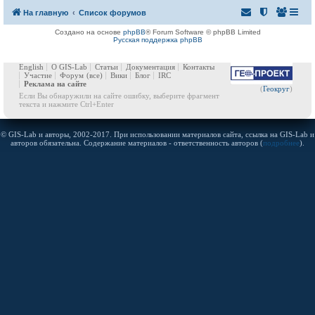
На главную
Список форумов
Создано на основе
phpBB
® Forum Software © phpBB Limited
Русская поддержка phpBB
English
О GIS-Lab
Статьи
Документация
Контакты
Участие
Форум
(все)
Вики
Блог
IRC
Реклама на сайте
(
Геокруг
)
Если Вы обнаружили на сайте ошибку, выберите фрагмент
текста и нажмите Ctrl+Enter
© GIS-Lab и авторы, 2002-2017. При использовании материалов сайта, ссылка на GIS-Lab и
авторов обязательна. Содержание материалов - ответственность авторов (
подробнее
).