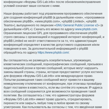
конференции «Форумы GIS-Lab.info» после обновления/исправления
условий означает ваше согласие с ними.
Наши форумы работают под управлением программного обеспечения
для создания конференций phpBB (в дальнейшем «они», «программное
обеспечение phpBB», «www.phpbb.com», «phpBB Limited», «phpBB
Teams»), выпущенного по лицензии «
GNU General Public License v2
» (в
дальнейшем «GPL»). Скачать его можно по адресу
www.phpbb.com
.
Ограничения лицензии GPL для программного обеспечения phpBB
строго связаны с организацией и поддержкой интернет-конференций, и
phpBB Limited не несёт ответственности за то, что администрация
конференций определяет в качестве допустимого содержания и/или
поведения в них. За дополнительной информацией о phpBB
обращайтесь по адресу
https://www.phpbb.com/
.
Вы соглашаетесь не размещать оскорбительных, угрожающих,
клеветнических сообщений, порнографических сообщений, призывов к
национальной розни и прочих сообщений, которые могут нарушить
законы вашей страны, страны, которая предоставляет услуги хостинга
для форумов «Форумы GIS-Lab.info» или международное право.
Попытки размещения таких сообщений могут привести к вашему
немедленному отключению от конференции, при этом ваш провайдер
будет поставлен в известность, если мы сочтём это нужным. IP-адреса
всех сообщений сохраняются для возможности проведения такой
политики. Вы соглашаетесь с тем, что администраторы форумов
«Форумы GIS-Lab.info» имеют право удалить, отредактировать,
перенести или закрыть любую тему в любое время по своему
усмотрению. Как пользователь вы согласны с тем, что введённая вами