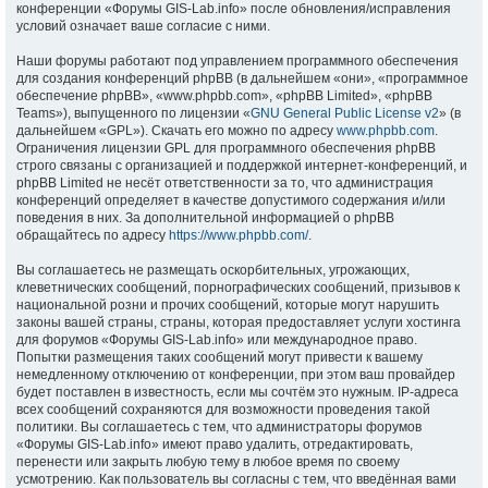
конференции «Форумы GIS-Lab.info» после обновления/исправления
условий означает ваше согласие с ними.
Наши форумы работают под управлением программного обеспечения
для создания конференций phpBB (в дальнейшем «они», «программное
обеспечение phpBB», «www.phpbb.com», «phpBB Limited», «phpBB
Teams»), выпущенного по лицензии «
GNU General Public License v2
» (в
дальнейшем «GPL»). Скачать его можно по адресу
www.phpbb.com
.
Ограничения лицензии GPL для программного обеспечения phpBB
строго связаны с организацией и поддержкой интернет-конференций, и
phpBB Limited не несёт ответственности за то, что администрация
конференций определяет в качестве допустимого содержания и/или
поведения в них. За дополнительной информацией о phpBB
обращайтесь по адресу
https://www.phpbb.com/
.
Вы соглашаетесь не размещать оскорбительных, угрожающих,
клеветнических сообщений, порнографических сообщений, призывов к
национальной розни и прочих сообщений, которые могут нарушить
законы вашей страны, страны, которая предоставляет услуги хостинга
для форумов «Форумы GIS-Lab.info» или международное право.
Попытки размещения таких сообщений могут привести к вашему
немедленному отключению от конференции, при этом ваш провайдер
будет поставлен в известность, если мы сочтём это нужным. IP-адреса
всех сообщений сохраняются для возможности проведения такой
политики. Вы соглашаетесь с тем, что администраторы форумов
«Форумы GIS-Lab.info» имеют право удалить, отредактировать,
перенести или закрыть любую тему в любое время по своему
усмотрению. Как пользователь вы согласны с тем, что введённая вами