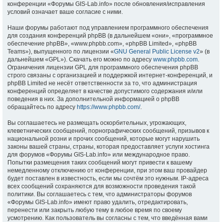
конференции «Форумы GIS-Lab.info» после обновления/исправления
условий означает ваше согласие с ними.
Наши форумы работают под управлением программного обеспечения
для создания конференций phpBB (в дальнейшем «они», «программное
обеспечение phpBB», «www.phpbb.com», «phpBB Limited», «phpBB
Teams»), выпущенного по лицензии «
GNU General Public License v2
» (в
дальнейшем «GPL»). Скачать его можно по адресу
www.phpbb.com
.
Ограничения лицензии GPL для программного обеспечения phpBB
строго связаны с организацией и поддержкой интернет-конференций, и
phpBB Limited не несёт ответственности за то, что администрация
конференций определяет в качестве допустимого содержания и/или
поведения в них. За дополнительной информацией о phpBB
обращайтесь по адресу
https://www.phpbb.com/
.
Вы соглашаетесь не размещать оскорбительных, угрожающих,
клеветнических сообщений, порнографических сообщений, призывов к
национальной розни и прочих сообщений, которые могут нарушить
законы вашей страны, страны, которая предоставляет услуги хостинга
для форумов «Форумы GIS-Lab.info» или международное право.
Попытки размещения таких сообщений могут привести к вашему
немедленному отключению от конференции, при этом ваш провайдер
будет поставлен в известность, если мы сочтём это нужным. IP-адреса
всех сообщений сохраняются для возможности проведения такой
политики. Вы соглашаетесь с тем, что администраторы форумов
«Форумы GIS-Lab.info» имеют право удалить, отредактировать,
перенести или закрыть любую тему в любое время по своему
усмотрению. Как пользователь вы согласны с тем, что введённая вами