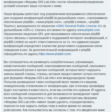
конференции «Форумы GIS-Lab.info» после обновления/исправления
условий означает ваше согласие с ними.
Наши форумы работают под управлением программного обеспечения
для создания конференций phpBB (в дальнейшем «они», «программное
обеспечение phpBB», «www.phpbb.com», «phpBB Limited», «phpBB
Teams»), выпущенного по лицензии «
GNU General Public License v2
» (в
дальнейшем «GPL»). Скачать его можно по адресу
www.phpbb.com
.
Ограничения лицензии GPL для программного обеспечения phpBB
строго связаны с организацией и поддержкой интернет-конференций, и
phpBB Limited не несёт ответственности за то, что администрация
конференций определяет в качестве допустимого содержания и/или
поведения в них. За дополнительной информацией о phpBB
обращайтесь по адресу
https://www.phpbb.com/
.
Вы соглашаетесь не размещать оскорбительных, угрожающих,
клеветнических сообщений, порнографических сообщений, призывов к
национальной розни и прочих сообщений, которые могут нарушить
законы вашей страны, страны, которая предоставляет услуги хостинга
для форумов «Форумы GIS-Lab.info» или международное право.
Попытки размещения таких сообщений могут привести к вашему
немедленному отключению от конференции, при этом ваш провайдер
будет поставлен в известность, если мы сочтём это нужным. IP-адреса
всех сообщений сохраняются для возможности проведения такой
политики. Вы соглашаетесь с тем, что администраторы форумов
«Форумы GIS-Lab.info» имеют право удалить, отредактировать,
перенести или закрыть любую тему в любое время по своему
усмотрению. Как пользователь вы согласны с тем, что введённая вами