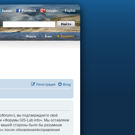
Twitter
Facebook
Google+
English
Форум
Блог
Реклама
Регистрация
Вход
fo/forum»), вы подтверждаете своё
и «Форумы GIS-Lab.info». Мы оставляем
о с вашей стороны было бы разумным
fo» после обновления/исправления