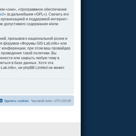
ем «они», «программное обеспечение
 v2
» (в дальнейшем «GPL»). Скачать его
 организацией и поддержкой интернет-
ве допустимого содержания и/или
ий, призывов к национальной розни и
ля форумов «Форумы GIS-Lab.info» или
т конференции, при этом ваш провайдер
 проведения такой политики. Вы
ренести или закрыть любую тему в
иться в базе данных. Хотя эта
b.info», ни phpBB Limited не может
Удалить cookies
Часовой пояс:
UTC+03:00