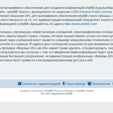
м программного обеспечения для создания конференций phpBB (в дальнейш
ed», «phpBB Teams»), выпущенного по лицензии «
GNU General Public License
ничения лицензии GPL для программного обеспечения phpBB строго связаны с
 ответственности за то, что администрация конференций определяет в качест
нформацией о phpBB обращайтесь по адресу
https://www.phpbb.com/
.
тельных, угрожающих, клеветнических сообщений, порнографических сообщен
ить законы вашей страны, страны, которая предоставляет услуги хостинга д
ния таких сообщений могут привести к вашему немедленному отключению о
ы сочтём это нужным. IP-адреса всех сообщений сохраняются для возможности
ы форумов «Форумы GIS-Lab.info» имеют право удалить, отредактировать, пе
 пользователь вы согласны с тем, что введённая вами информация будет хран
ицам без вашего разрешения, ни администрация конференции «Форумы GIS-La
 которые могут привести к несанкционированному доступу к ней.
Связаться с администрацией
Наша команда
Пользователи
Создано на основе
phpBB
® Forum Software © phpBB Limited
Русская поддержка phpBB