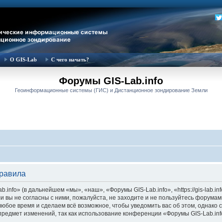
О GIS-Lab
С чего начать?
Форумы GIS-Lab.info
Геоинформационные системы (ГИС) и Дистанционное зондирование Земли
правила
nfo» (в дальнейшем «мы», «наш», «Форумы GIS-Lab.info», «https://gis-lab.in
и вы не согласны с ними, пожалуйста, не заходите и не пользуйтесь форумам
 любое время и сделаем всё возможное, чтобы уведомить вас об этом, однак
 предмет изменений, так как использование конференции «Форумы GIS-Lab.in