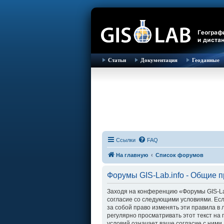
Статьи
Документация
Геоданные
Ссылки
FAQ
На главную
Список форумов
Форумы GIS-Lab.info - Общие 
Заходя на конференцию «Форумы GIS-Lab.i
согласие со следующими условиями. Есл
за собой право изменять эти правила в
регулярно просматривать этот текст на
условий означает ваше согласие с ними.