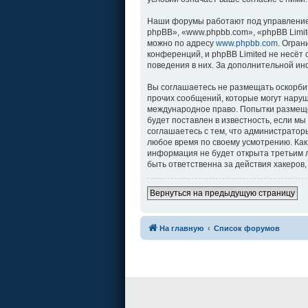
Наши форумы работают под управление
phpBB», «www.phpbb.com», «phpBB Limit
можно по адресу
www.phpbb.com
. Огра
конференций, и phpBB Limited не несёт
поведения в них. За дополнительной и
Вы соглашаетесь не размещать оскорби
прочих сообщений, которые могут наруш
международное право. Попытки размеще
будет поставлен в известность, если м
соглашаетесь с тем, что администратор
любое время по своему усмотрению. Как
информация не будет открыта третьим л
быть ответственна за действия хакеров,
Вернуться на предыдущую страницу
На главную
Список форумов