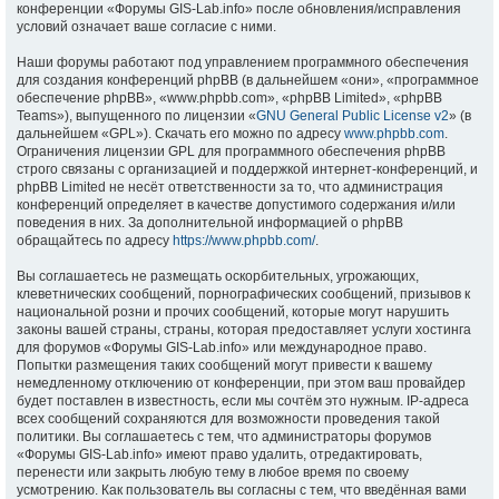
конференции «Форумы GIS-Lab.info» после обновления/исправления
условий означает ваше согласие с ними.
Наши форумы работают под управлением программного обеспечения
для создания конференций phpBB (в дальнейшем «они», «программное
обеспечение phpBB», «www.phpbb.com», «phpBB Limited», «phpBB
Teams»), выпущенного по лицензии «
GNU General Public License v2
» (в
дальнейшем «GPL»). Скачать его можно по адресу
www.phpbb.com
.
Ограничения лицензии GPL для программного обеспечения phpBB
строго связаны с организацией и поддержкой интернет-конференций, и
phpBB Limited не несёт ответственности за то, что администрация
конференций определяет в качестве допустимого содержания и/или
поведения в них. За дополнительной информацией о phpBB
обращайтесь по адресу
https://www.phpbb.com/
.
Вы соглашаетесь не размещать оскорбительных, угрожающих,
клеветнических сообщений, порнографических сообщений, призывов к
национальной розни и прочих сообщений, которые могут нарушить
законы вашей страны, страны, которая предоставляет услуги хостинга
для форумов «Форумы GIS-Lab.info» или международное право.
Попытки размещения таких сообщений могут привести к вашему
немедленному отключению от конференции, при этом ваш провайдер
будет поставлен в известность, если мы сочтём это нужным. IP-адреса
всех сообщений сохраняются для возможности проведения такой
политики. Вы соглашаетесь с тем, что администраторы форумов
«Форумы GIS-Lab.info» имеют право удалить, отредактировать,
перенести или закрыть любую тему в любое время по своему
усмотрению. Как пользователь вы согласны с тем, что введённая вами