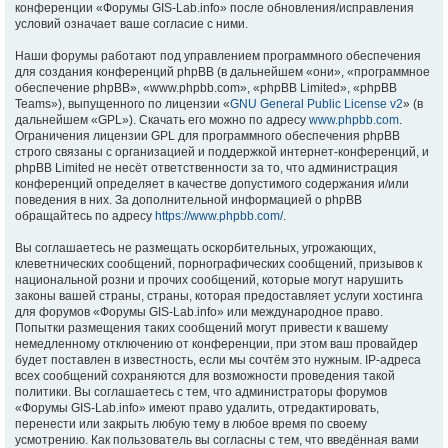
конференции «Форумы GIS-Lab.info» после обновления/исправления
условий означает ваше согласие с ними.
Наши форумы работают под управлением программного обеспечения
для создания конференций phpBB (в дальнейшем «они», «программное
обеспечение phpBB», «www.phpbb.com», «phpBB Limited», «phpBB
Teams»), выпущенного по лицензии «
GNU General Public License v2
» (в
дальнейшем «GPL»). Скачать его можно по адресу
www.phpbb.com
.
Ограничения лицензии GPL для программного обеспечения phpBB
строго связаны с организацией и поддержкой интернет-конференций, и
phpBB Limited не несёт ответственности за то, что администрация
конференций определяет в качестве допустимого содержания и/или
поведения в них. За дополнительной информацией о phpBB
обращайтесь по адресу
https://www.phpbb.com/
.
Вы соглашаетесь не размещать оскорбительных, угрожающих,
клеветнических сообщений, порнографических сообщений, призывов к
национальной розни и прочих сообщений, которые могут нарушить
законы вашей страны, страны, которая предоставляет услуги хостинга
для форумов «Форумы GIS-Lab.info» или международное право.
Попытки размещения таких сообщений могут привести к вашему
немедленному отключению от конференции, при этом ваш провайдер
будет поставлен в известность, если мы сочтём это нужным. IP-адреса
всех сообщений сохраняются для возможности проведения такой
политики. Вы соглашаетесь с тем, что администраторы форумов
«Форумы GIS-Lab.info» имеют право удалить, отредактировать,
перенести или закрыть любую тему в любое время по своему
усмотрению. Как пользователь вы согласны с тем, что введённая вами