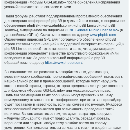
конференции «Форумы GIS-Lab.info» после обновления/исправления
условий означает ваше согласие с ними.
Наши форумы работают под управлением программного обеспечения
для создания конференций phpBB (в дальнейшем «они», «программное
обеспечение phpBB», «www.phpbb.com», «phpBB Limited», «phpBB
Teams»), выпущенного по лицензии «
GNU General Public License v2
» (в
дальнейшем «GPL»). Скачать его можно по адресу
www.phpbb.com
.
Ограничения лицензии GPL для программного обеспечения phpBB
строго связаны с организацией и поддержкой интернет-конференций, и
phpBB Limited не несёт ответственности за то, что администрация
конференций определяет в качестве допустимого содержания и/или
поведения в них. За дополнительной информацией о phpBB
обращайтесь по адресу
https://www.phpbb.com/
.
Вы соглашаетесь не размещать оскорбительных, угрожающих,
клеветнических сообщений, порнографических сообщений, призывов к
национальной розни и прочих сообщений, которые могут нарушить
законы вашей страны, страны, которая предоставляет услуги хостинга
для форумов «Форумы GIS-Lab.info» или международное право.
Попытки размещения таких сообщений могут привести к вашему
немедленному отключению от конференции, при этом ваш провайдер
будет поставлен в известность, если мы сочтём это нужным. IP-адреса
всех сообщений сохраняются для возможности проведения такой
политики. Вы соглашаетесь с тем, что администраторы форумов
«Форумы GIS-Lab.info» имеют право удалить, отредактировать,
перенести или закрыть любую тему в любое время по своему
усмотрению. Как пользователь вы согласны с тем, что введённая вами