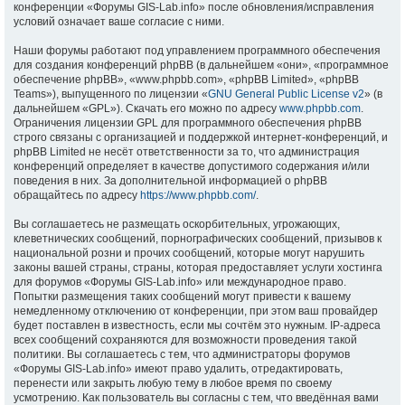
конференции «Форумы GIS-Lab.info» после обновления/исправления
условий означает ваше согласие с ними.
Наши форумы работают под управлением программного обеспечения
для создания конференций phpBB (в дальнейшем «они», «программное
обеспечение phpBB», «www.phpbb.com», «phpBB Limited», «phpBB
Teams»), выпущенного по лицензии «
GNU General Public License v2
» (в
дальнейшем «GPL»). Скачать его можно по адресу
www.phpbb.com
.
Ограничения лицензии GPL для программного обеспечения phpBB
строго связаны с организацией и поддержкой интернет-конференций, и
phpBB Limited не несёт ответственности за то, что администрация
конференций определяет в качестве допустимого содержания и/или
поведения в них. За дополнительной информацией о phpBB
обращайтесь по адресу
https://www.phpbb.com/
.
Вы соглашаетесь не размещать оскорбительных, угрожающих,
клеветнических сообщений, порнографических сообщений, призывов к
национальной розни и прочих сообщений, которые могут нарушить
законы вашей страны, страны, которая предоставляет услуги хостинга
для форумов «Форумы GIS-Lab.info» или международное право.
Попытки размещения таких сообщений могут привести к вашему
немедленному отключению от конференции, при этом ваш провайдер
будет поставлен в известность, если мы сочтём это нужным. IP-адреса
всех сообщений сохраняются для возможности проведения такой
политики. Вы соглашаетесь с тем, что администраторы форумов
«Форумы GIS-Lab.info» имеют право удалить, отредактировать,
перенести или закрыть любую тему в любое время по своему
усмотрению. Как пользователь вы согласны с тем, что введённая вами