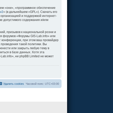
ем «они», «программное обеспечение
 v2
» (в дальнейшем «GPL»). Скачать его
 организацией и поддержкой интернет-
ве допустимого содержания и/или
ий, призывов к национальной розни и
ля форумов «Форумы GIS-Lab.info» или
т конференции, при этом ваш провайдер
 проведения такой политики. Вы
ренести или закрыть любую тему в
иться в базе данных. Хотя эта
b.info», ни phpBB Limited не может
Удалить cookies
Часовой пояс:
UTC+03:00