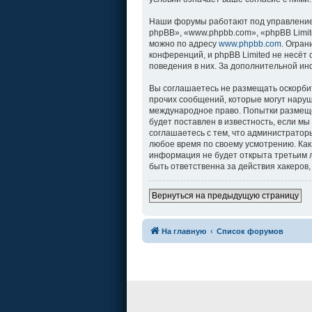
Наши форумы работают под управление
phpBB», «www.phpbb.com», «phpBB Limit
можно по адресу
www.phpbb.com
. Огра
конференций, и phpBB Limited не несёт
поведения в них. За дополнительной и
Вы соглашаетесь не размещать оскорби
прочих сообщений, которые могут наруш
международное право. Попытки размеще
будет поставлен в известность, если м
соглашаетесь с тем, что администратор
любое время по своему усмотрению. Как
информация не будет открыта третьим л
быть ответственна за действия хакеров,
Вернуться на предыдущую страницу
На главную
Список форумов