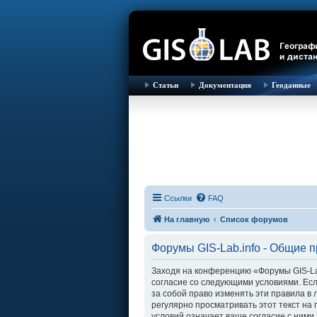
Статьи
Документация
Геоданные
Ссылки
FAQ
На главную
Список форумов
Форумы GIS-Lab.info - Общие 
Заходя на конференцию «Форумы GIS-Lab.i
согласие со следующими условиями. Есл
за собой право изменять эти правила в
регулярно просматривать этот текст на
условий означает ваше согласие с ними.