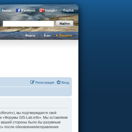
Twitter
Facebook
Google+
English
Форум
Блог
Реклама
Регистрация
Вход
fo/forum»), вы подтверждаете своё
и «Форумы GIS-Lab.info». Мы оставляем
о с вашей стороны было бы разумным
fo» после обновления/исправления