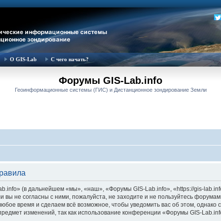
О GIS-Lab
С чего начать?
Форумы GIS-Lab.info
Геоинформационные системы (ГИС) и Дистанционное зондирование Земли
правила
nfo» (в дальнейшем «мы», «наш», «Форумы GIS-Lab.info», «https://gis-lab.in
и вы не согласны с ними, пожалуйста, не заходите и не пользуйтесь форумам
 любое время и сделаем всё возможное, чтобы уведомить вас об этом, однак
 предмет изменений, так как использование конференции «Форумы GIS-Lab.in