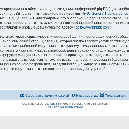
м программного обеспечения для создания конференций phpBB (в дальнейш
ed», «phpBB Teams»), выпущенного по лицензии «
GNU General Public License
ничения лицензии GPL для программного обеспечения phpBB строго связаны с
 ответственности за то, что администрация конференций определяет в качест
нформацией о phpBB обращайтесь по адресу
https://www.phpbb.com/
.
тельных, угрожающих, клеветнических сообщений, порнографических сообщен
ить законы вашей страны, страны, которая предоставляет услуги хостинга д
ния таких сообщений могут привести к вашему немедленному отключению о
ы сочтём это нужным. IP-адреса всех сообщений сохраняются для возможности
ы форумов «Форумы GIS-Lab.info» имеют право удалить, отредактировать, пе
 пользователь вы согласны с тем, что введённая вами информация будет хран
ицам без вашего разрешения, ни администрация конференции «Форумы GIS-La
 которые могут привести к несанкционированному доступу к ней.
Связаться с администрацией
Наша команда
Пользователи
Создано на основе
phpBB
® Forum Software © phpBB Limited
Русская поддержка phpBB