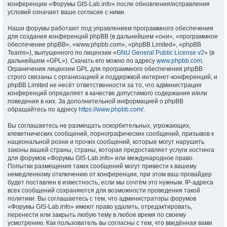
конференции «Форумы GIS-Lab.info» после обновления/исправления
условий означает ваше согласие с ними.
Наши форумы работают под управлением программного обеспечения
для создания конференций phpBB (в дальнейшем «они», «программное
обеспечение phpBB», «www.phpbb.com», «phpBB Limited», «phpBB
Teams»), выпущенного по лицензии «
GNU General Public License v2
» (в
дальнейшем «GPL»). Скачать его можно по адресу
www.phpbb.com
.
Ограничения лицензии GPL для программного обеспечения phpBB
строго связаны с организацией и поддержкой интернет-конференций, и
phpBB Limited не несёт ответственности за то, что администрация
конференций определяет в качестве допустимого содержания и/или
поведения в них. За дополнительной информацией о phpBB
обращайтесь по адресу
https://www.phpbb.com/
.
Вы соглашаетесь не размещать оскорбительных, угрожающих,
клеветнических сообщений, порнографических сообщений, призывов к
национальной розни и прочих сообщений, которые могут нарушить
законы вашей страны, страны, которая предоставляет услуги хостинга
для форумов «Форумы GIS-Lab.info» или международное право.
Попытки размещения таких сообщений могут привести к вашему
немедленному отключению от конференции, при этом ваш провайдер
будет поставлен в известность, если мы сочтём это нужным. IP-адреса
всех сообщений сохраняются для возможности проведения такой
политики. Вы соглашаетесь с тем, что администраторы форумов
«Форумы GIS-Lab.info» имеют право удалить, отредактировать,
перенести или закрыть любую тему в любое время по своему
усмотрению. Как пользователь вы согласны с тем, что введённая вами