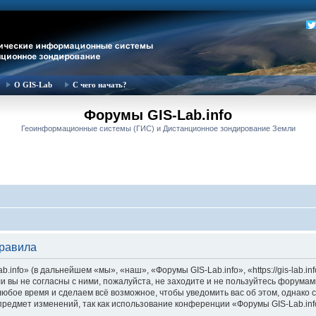
О GIS-Lab
С чего начать?
Форумы GIS-Lab.info
Геоинформационные системы (ГИС) и Дистанционное зондирование Земли
правила
nfo» (в дальнейшем «мы», «наш», «Форумы GIS-Lab.info», «https://gis-lab.in
и вы не согласны с ними, пожалуйста, не заходите и не пользуйтесь форумам
 любое время и сделаем всё возможное, чтобы уведомить вас об этом, однак
 предмет изменений, так как использование конференции «Форумы GIS-Lab.in