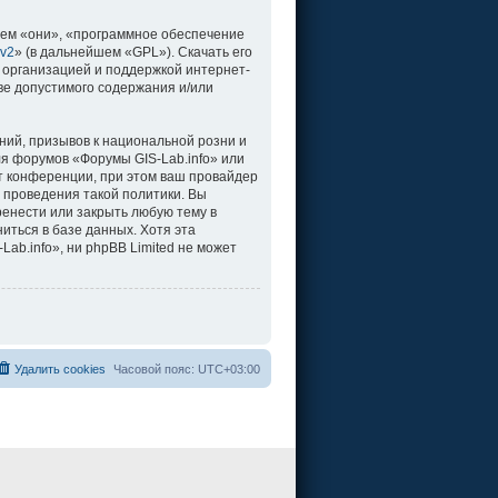
ем «они», «программное обеспечение
 v2
» (в дальнейшем «GPL»). Скачать его
 организацией и поддержкой интернет-
ве допустимого содержания и/или
ий, призывов к национальной розни и
ля форумов «Форумы GIS-Lab.info» или
т конференции, при этом ваш провайдер
 проведения такой политики. Вы
ренести или закрыть любую тему в
иться в базе данных. Хотя эта
b.info», ни phpBB Limited не может
Удалить cookies
Часовой пояс:
UTC+03:00