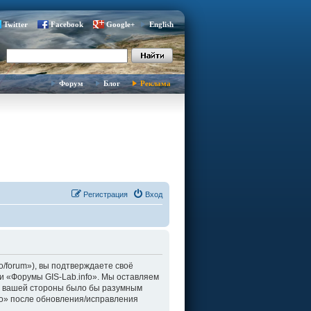
Twitter
Facebook
Google+
English
Форум
Блог
Реклама
Регистрация
Вход
fo/forum»), вы подтверждаете своё
и «Форумы GIS-Lab.info». Мы оставляем
о с вашей стороны было бы разумным
fo» после обновления/исправления