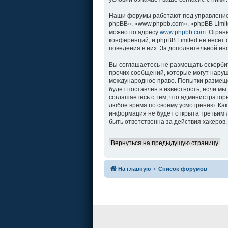
Наши форумы работают под управление
phpBB», «www.phpbb.com», «phpBB Limit
можно по адресу
www.phpbb.com
. Огра
конференций, и phpBB Limited не несёт
поведения в них. За дополнительной и
Вы соглашаетесь не размещать оскорби
прочих сообщений, которые могут наруш
международное право. Попытки размеще
будет поставлен в известность, если м
соглашаетесь с тем, что администратор
любое время по своему усмотрению. Как
информация не будет открыта третьим л
быть ответственна за действия хакеров,
Вернуться на предыдущую страницу
На главную
Список форумов