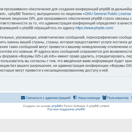
м программного обеспечения для создания конференций phpBB (в дальнейш
ed», «phpBB Teams»), выпущенного по лицензии «
GNU General Public License
ничения лицензии GPL для программного обеспечения phpBB строго связаны с
 ответственности за то, что администрация конференций определяет в качест
нформацией о phpBB обращайтесь по адресу
https://www.phpbb.com/
.
тельных, угрожающих, клеветнических сообщений, порнографических сообщен
ить законы вашей страны, страны, которая предоставляет услуги хостинга д
ния таких сообщений могут привести к вашему немедленному отключению о
ы сочтём это нужным. IP-адреса всех сообщений сохраняются для возможности
ы форумов «Форумы GIS-Lab.info» имеют право удалить, отредактировать, пе
 пользователь вы согласны с тем, что введённая вами информация будет хран
ицам без вашего разрешения, ни администрация конференции «Форумы GIS-La
 которые могут привести к несанкционированному доступу к ней.
Связаться с администрацией
Наша команда
Пользователи
Создано на основе
phpBB
® Forum Software © phpBB Limited
Русская поддержка phpBB