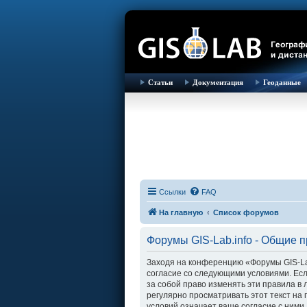
Статьи
Документация
Геоданные
Ссылки
FAQ
На главную
Список форумов
Форумы GIS-Lab.info - Общие 
Заходя на конференцию «Форумы GIS-Lab.i
согласие со следующими условиями. Есл
за собой право изменять эти правила в
регулярно просматривать этот текст на
условий означает ваше согласие с ними.