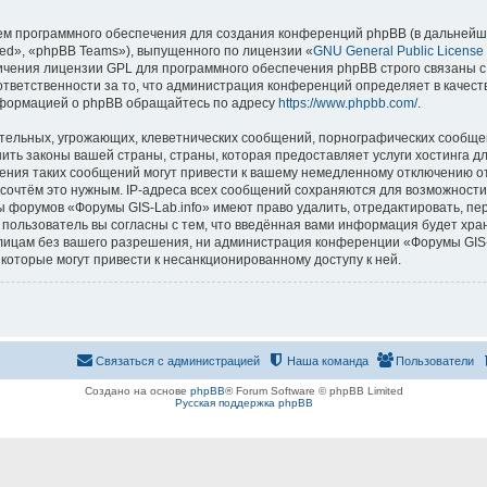
м программного обеспечения для создания конференций phpBB (в дальнейш
ed», «phpBB Teams»), выпущенного по лицензии «
GNU General Public License
ничения лицензии GPL для программного обеспечения phpBB строго связаны с
 ответственности за то, что администрация конференций определяет в качест
нформацией о phpBB обращайтесь по адресу
https://www.phpbb.com/
.
тельных, угрожающих, клеветнических сообщений, порнографических сообщен
ить законы вашей страны, страны, которая предоставляет услуги хостинга д
ния таких сообщений могут привести к вашему немедленному отключению о
ы сочтём это нужным. IP-адреса всех сообщений сохраняются для возможности
ы форумов «Форумы GIS-Lab.info» имеют право удалить, отредактировать, пе
 пользователь вы согласны с тем, что введённая вами информация будет хран
ицам без вашего разрешения, ни администрация конференции «Форумы GIS-La
 которые могут привести к несанкционированному доступу к ней.
Связаться с администрацией
Наша команда
Пользователи
Создано на основе
phpBB
® Forum Software © phpBB Limited
Русская поддержка phpBB