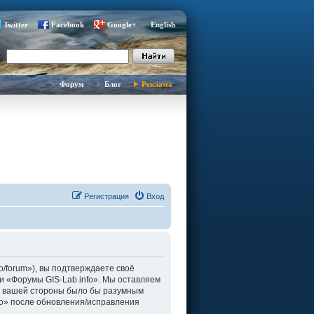
Twitter
Facebook
Google+
English
Форум
Блог
Реклама
Регистрация
Вход
fo/forum»), вы подтверждаете своё
и «Форумы GIS-Lab.info». Мы оставляем
о с вашей стороны было бы разумным
fo» после обновления/исправления