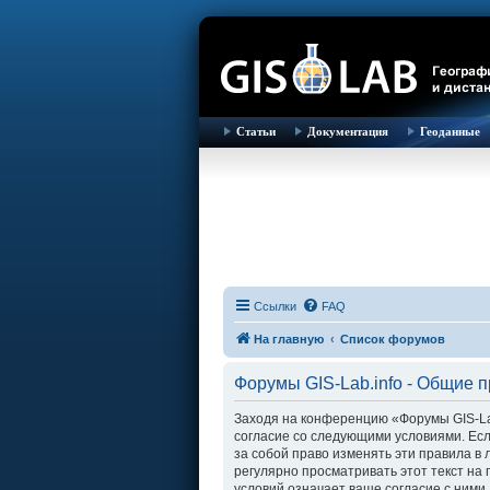
Статьи
Документация
Геоданные
Ссылки
FAQ
На главную
Список форумов
Форумы GIS-Lab.info - Общие 
Заходя на конференцию «Форумы GIS-Lab.i
согласие со следующими условиями. Есл
за собой право изменять эти правила в
регулярно просматривать этот текст на
условий означает ваше согласие с ними.