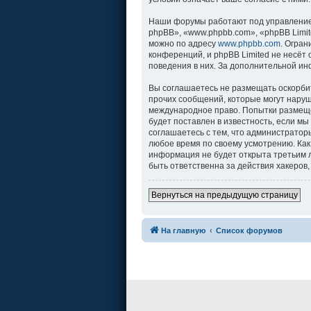
Наши форумы работают под управление
phpBB», «www.phpbb.com», «phpBB Limit
можно по адресу
www.phpbb.com
. Огра
конференций, и phpBB Limited не несёт
поведения в них. За дополнительной и
Вы соглашаетесь не размещать оскорби
прочих сообщений, которые могут наруш
международное право. Попытки размеще
будет поставлен в известность, если м
соглашаетесь с тем, что администратор
любое время по своему усмотрению. Как
информация не будет открыта третьим л
быть ответственна за действия хакеров,
Вернуться на предыдущую страницу
На главную
Список форумов