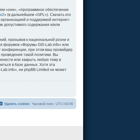
ем «они», «программное обеспечение
 v2
» (в дальнейшем «GPL»). Скачать его
 организацией и поддержкой интернет-
ве допустимого содержания и/или
ий, призывов к национальной розни и
ля форумов «Форумы GIS-Lab.info» или
т конференции, при этом ваш провайдер
 проведения такой политики. Вы
ренести или закрыть любую тему в
иться в базе данных. Хотя эта
b.info», ни phpBB Limited не может
Удалить cookies
Часовой пояс:
UTC+03:00