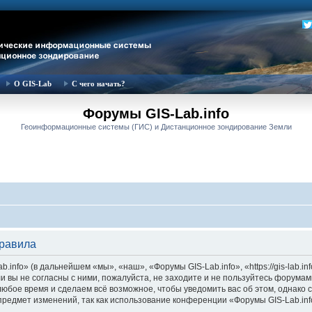
О GIS-Lab
С чего начать?
Форумы GIS-Lab.info
Геоинформационные системы (ГИС) и Дистанционное зондирование Земли
правила
nfo» (в дальнейшем «мы», «наш», «Форумы GIS-Lab.info», «https://gis-lab.in
и вы не согласны с ними, пожалуйста, не заходите и не пользуйтесь форумам
 любое время и сделаем всё возможное, чтобы уведомить вас об этом, однак
 предмет изменений, так как использование конференции «Форумы GIS-Lab.in