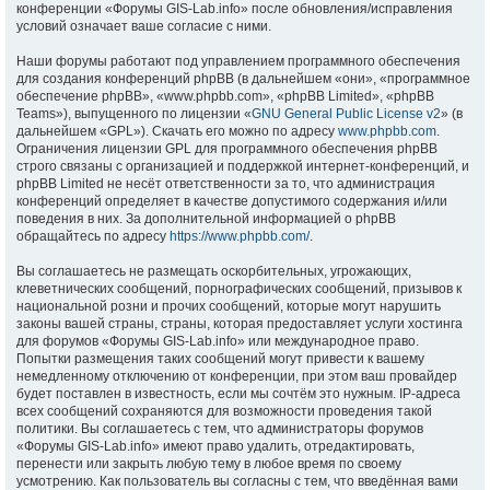
конференции «Форумы GIS-Lab.info» после обновления/исправления
условий означает ваше согласие с ними.
Наши форумы работают под управлением программного обеспечения
для создания конференций phpBB (в дальнейшем «они», «программное
обеспечение phpBB», «www.phpbb.com», «phpBB Limited», «phpBB
Teams»), выпущенного по лицензии «
GNU General Public License v2
» (в
дальнейшем «GPL»). Скачать его можно по адресу
www.phpbb.com
.
Ограничения лицензии GPL для программного обеспечения phpBB
строго связаны с организацией и поддержкой интернет-конференций, и
phpBB Limited не несёт ответственности за то, что администрация
конференций определяет в качестве допустимого содержания и/или
поведения в них. За дополнительной информацией о phpBB
обращайтесь по адресу
https://www.phpbb.com/
.
Вы соглашаетесь не размещать оскорбительных, угрожающих,
клеветнических сообщений, порнографических сообщений, призывов к
национальной розни и прочих сообщений, которые могут нарушить
законы вашей страны, страны, которая предоставляет услуги хостинга
для форумов «Форумы GIS-Lab.info» или международное право.
Попытки размещения таких сообщений могут привести к вашему
немедленному отключению от конференции, при этом ваш провайдер
будет поставлен в известность, если мы сочтём это нужным. IP-адреса
всех сообщений сохраняются для возможности проведения такой
политики. Вы соглашаетесь с тем, что администраторы форумов
«Форумы GIS-Lab.info» имеют право удалить, отредактировать,
перенести или закрыть любую тему в любое время по своему
усмотрению. Как пользователь вы согласны с тем, что введённая вами