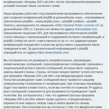
конференции «Форумы GIS-Lab.info» после обновления/исправления
условий означает ваше согласие с ними.
Наши форумы работают под управлением программного обеспечения
для создания конференций phpBB (в дальнейшем «они», «программное
обеспечение phpBB», «www.phpbb.com», «phpBB Limited», «phpBB
Teams»), выпущенного по лицензии «
GNU General Public License v2
» (в
дальнейшем «GPL»). Скачать его можно по адресу
www.phpbb.com
.
Ограничения лицензии GPL для программного обеспечения phpBB
строго связаны с организацией и поддержкой интернет-конференций, и
phpBB Limited не несёт ответственности за то, что администрация
конференций определяет в качестве допустимого содержания и/или
поведения в них. За дополнительной информацией о phpBB
обращайтесь по адресу
https://www.phpbb.com/
.
Вы соглашаетесь не размещать оскорбительных, угрожающих,
клеветнических сообщений, порнографических сообщений, призывов к
национальной розни и прочих сообщений, которые могут нарушить
законы вашей страны, страны, которая предоставляет услуги хостинга
для форумов «Форумы GIS-Lab.info» или международное право.
Попытки размещения таких сообщений могут привести к вашему
немедленному отключению от конференции, при этом ваш провайдер
будет поставлен в известность, если мы сочтём это нужным. IP-адреса
всех сообщений сохраняются для возможности проведения такой
политики. Вы соглашаетесь с тем, что администраторы форумов
«Форумы GIS-Lab.info» имеют право удалить, отредактировать,
перенести или закрыть любую тему в любое время по своему
усмотрению. Как пользователь вы согласны с тем, что введённая вами