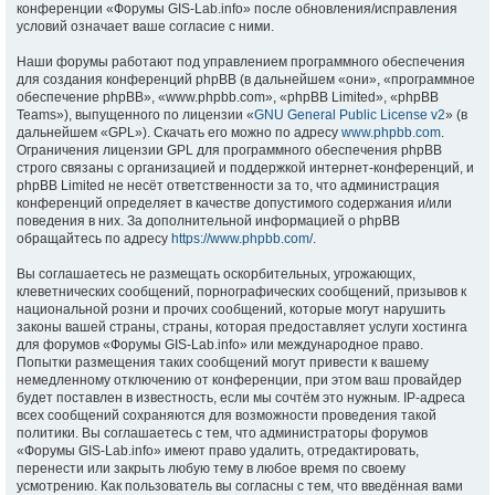
конференции «Форумы GIS-Lab.info» после обновления/исправления
условий означает ваше согласие с ними.
Наши форумы работают под управлением программного обеспечения
для создания конференций phpBB (в дальнейшем «они», «программное
обеспечение phpBB», «www.phpbb.com», «phpBB Limited», «phpBB
Teams»), выпущенного по лицензии «
GNU General Public License v2
» (в
дальнейшем «GPL»). Скачать его можно по адресу
www.phpbb.com
.
Ограничения лицензии GPL для программного обеспечения phpBB
строго связаны с организацией и поддержкой интернет-конференций, и
phpBB Limited не несёт ответственности за то, что администрация
конференций определяет в качестве допустимого содержания и/или
поведения в них. За дополнительной информацией о phpBB
обращайтесь по адресу
https://www.phpbb.com/
.
Вы соглашаетесь не размещать оскорбительных, угрожающих,
клеветнических сообщений, порнографических сообщений, призывов к
национальной розни и прочих сообщений, которые могут нарушить
законы вашей страны, страны, которая предоставляет услуги хостинга
для форумов «Форумы GIS-Lab.info» или международное право.
Попытки размещения таких сообщений могут привести к вашему
немедленному отключению от конференции, при этом ваш провайдер
будет поставлен в известность, если мы сочтём это нужным. IP-адреса
всех сообщений сохраняются для возможности проведения такой
политики. Вы соглашаетесь с тем, что администраторы форумов
«Форумы GIS-Lab.info» имеют право удалить, отредактировать,
перенести или закрыть любую тему в любое время по своему
усмотрению. Как пользователь вы согласны с тем, что введённая вами