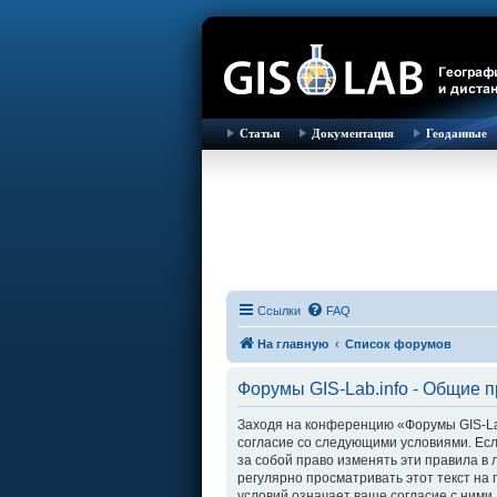
Статьи
Документация
Геоданные
Ссылки
FAQ
На главную
Список форумов
Форумы GIS-Lab.info - Общие 
Заходя на конференцию «Форумы GIS-Lab.i
согласие со следующими условиями. Есл
за собой право изменять эти правила в
регулярно просматривать этот текст на
условий означает ваше согласие с ними.