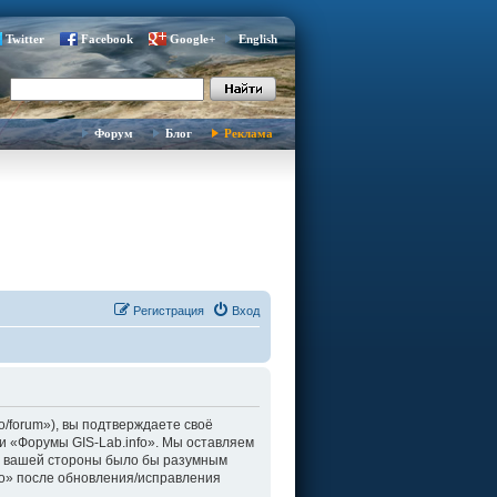
Twitter
Facebook
Google+
English
Форум
Блог
Реклама
Регистрация
Вход
fo/forum»), вы подтверждаете своё
и «Форумы GIS-Lab.info». Мы оставляем
о с вашей стороны было бы разумным
fo» после обновления/исправления