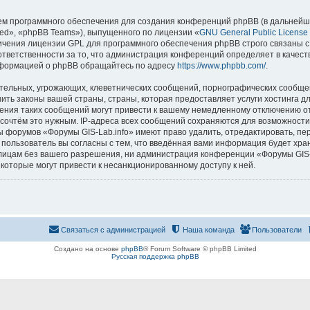
м программного обеспечения для создания конференций phpBB (в дальнейш
ed», «phpBB Teams»), выпущенного по лицензии «
GNU General Public License
ничения лицензии GPL для программного обеспечения phpBB строго связаны с
 ответственности за то, что администрация конференций определяет в качест
нформацией о phpBB обращайтесь по адресу
https://www.phpbb.com/
.
тельных, угрожающих, клеветнических сообщений, порнографических сообщен
ить законы вашей страны, страны, которая предоставляет услуги хостинга д
ния таких сообщений могут привести к вашему немедленному отключению о
ы сочтём это нужным. IP-адреса всех сообщений сохраняются для возможности
ы форумов «Форумы GIS-Lab.info» имеют право удалить, отредактировать, пе
 пользователь вы согласны с тем, что введённая вами информация будет хран
ицам без вашего разрешения, ни администрация конференции «Форумы GIS-La
 которые могут привести к несанкционированному доступу к ней.
Связаться с администрацией
Наша команда
Пользователи
Создано на основе
phpBB
® Forum Software © phpBB Limited
Русская поддержка phpBB