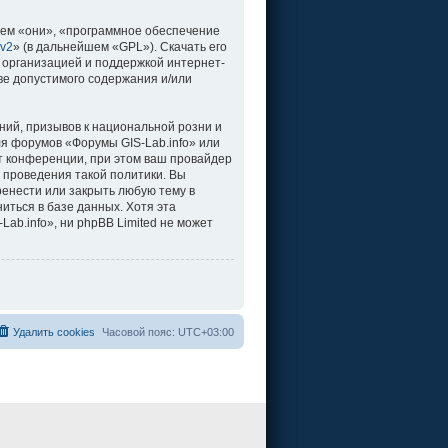
ем «они», «программное обеспечение
 v2
» (в дальнейшем «GPL»). Скачать его
 организацией и поддержкой интернет-
ве допустимого содержания и/или
ий, призывов к национальной розни и
ля форумов «Форумы GIS-Lab.info» или
т конференции, при этом ваш провайдер
 проведения такой политики. Вы
ренести или закрыть любую тему в
иться в базе данных. Хотя эта
b.info», ни phpBB Limited не может
Удалить cookies
Часовой пояс:
UTC+03:00