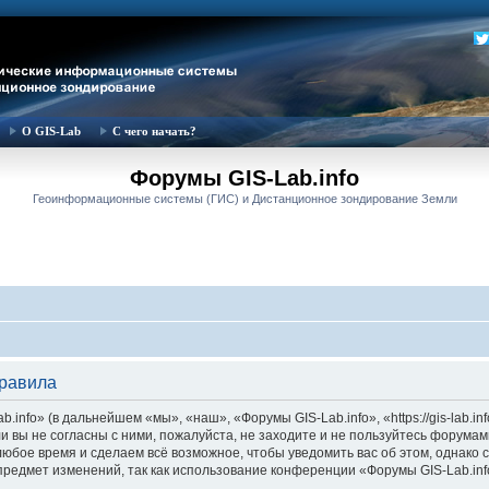
О GIS-Lab
С чего начать?
Форумы GIS-Lab.info
Геоинформационные системы (ГИС) и Дистанционное зондирование Земли
правила
nfo» (в дальнейшем «мы», «наш», «Форумы GIS-Lab.info», «https://gis-lab.in
и вы не согласны с ними, пожалуйста, не заходите и не пользуйтесь форумам
 любое время и сделаем всё возможное, чтобы уведомить вас об этом, однак
 предмет изменений, так как использование конференции «Форумы GIS-Lab.in