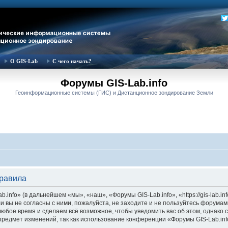
О GIS-Lab
С чего начать?
Форумы GIS-Lab.info
Геоинформационные системы (ГИС) и Дистанционное зондирование Земли
правила
nfo» (в дальнейшем «мы», «наш», «Форумы GIS-Lab.info», «https://gis-lab.in
и вы не согласны с ними, пожалуйста, не заходите и не пользуйтесь форумам
 любое время и сделаем всё возможное, чтобы уведомить вас об этом, однак
 предмет изменений, так как использование конференции «Форумы GIS-Lab.in