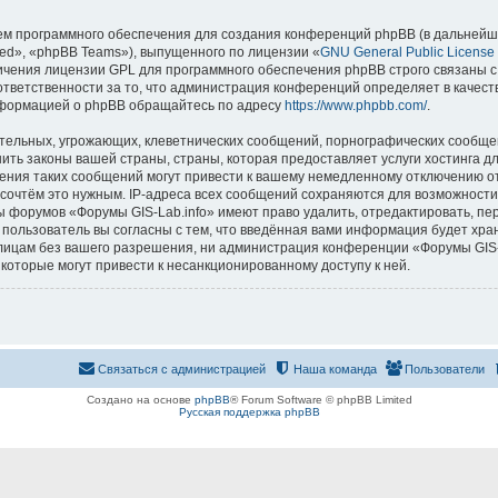
м программного обеспечения для создания конференций phpBB (в дальнейш
ed», «phpBB Teams»), выпущенного по лицензии «
GNU General Public License
ничения лицензии GPL для программного обеспечения phpBB строго связаны с
 ответственности за то, что администрация конференций определяет в качест
нформацией о phpBB обращайтесь по адресу
https://www.phpbb.com/
.
тельных, угрожающих, клеветнических сообщений, порнографических сообщен
ить законы вашей страны, страны, которая предоставляет услуги хостинга д
ния таких сообщений могут привести к вашему немедленному отключению о
ы сочтём это нужным. IP-адреса всех сообщений сохраняются для возможности
ы форумов «Форумы GIS-Lab.info» имеют право удалить, отредактировать, пе
 пользователь вы согласны с тем, что введённая вами информация будет хран
ицам без вашего разрешения, ни администрация конференции «Форумы GIS-La
 которые могут привести к несанкционированному доступу к ней.
Связаться с администрацией
Наша команда
Пользователи
Создано на основе
phpBB
® Forum Software © phpBB Limited
Русская поддержка phpBB