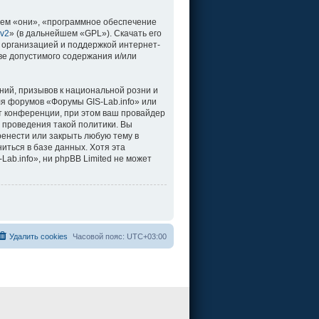
ем «они», «программное обеспечение
 v2
» (в дальнейшем «GPL»). Скачать его
 организацией и поддержкой интернет-
ве допустимого содержания и/или
ий, призывов к национальной розни и
ля форумов «Форумы GIS-Lab.info» или
т конференции, при этом ваш провайдер
 проведения такой политики. Вы
ренести или закрыть любую тему в
иться в базе данных. Хотя эта
b.info», ни phpBB Limited не может
Удалить cookies
Часовой пояс:
UTC+03:00