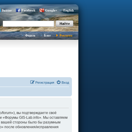
Twitter
Facebook
Google+
English
Форум
Блог
Реклама
Регистрация
Вход
fo/forum»), вы подтверждаете своё
и «Форумы GIS-Lab.info». Мы оставляем
о с вашей стороны было бы разумным
fo» после обновления/исправления