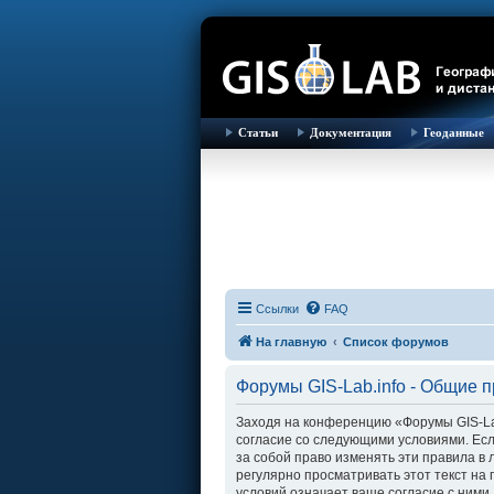
Статьи
Документация
Геоданные
Ссылки
FAQ
На главную
Список форумов
Форумы GIS-Lab.info - Общие 
Заходя на конференцию «Форумы GIS-Lab.i
согласие со следующими условиями. Есл
за собой право изменять эти правила в
регулярно просматривать этот текст на
условий означает ваше согласие с ними.