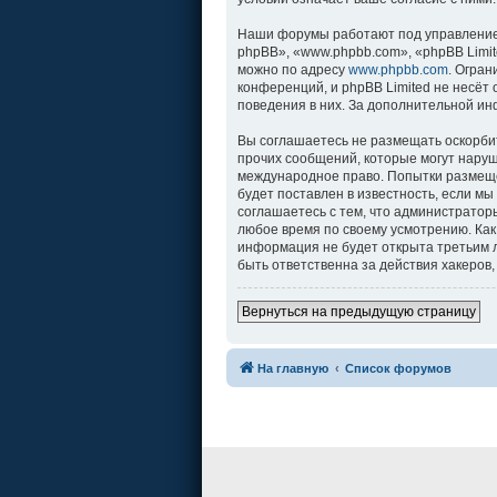
Наши форумы работают под управление
phpBB», «www.phpbb.com», «phpBB Limit
можно по адресу
www.phpbb.com
. Огра
конференций, и phpBB Limited не несёт
поведения в них. За дополнительной и
Вы соглашаетесь не размещать оскорби
прочих сообщений, которые могут наруш
международное право. Попытки размеще
будет поставлен в известность, если м
соглашаетесь с тем, что администратор
любое время по своему усмотрению. Как
информация не будет открыта третьим л
быть ответственна за действия хакеров,
Вернуться на предыдущую страницу
На главную
Список форумов